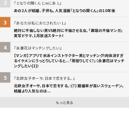
2
となりの関くん じゅにあ 1
あの2人が結婚、子供も。人気漫画『となりの関くん』の10年後
3
あなたは私におとされたい 1
絶対に不倫しない男VS絶対に不倫させる女。「異端の不倫マンガ」
実写ドラマ、1月放送スタート!
4
永妻花はマッチングしたい
【マンガ】アプリで水泳インストラクター男とマッチング!肉体派すぎ
るイケメンにうっとりしていると...「雨宿りしてく?」〈永妻花はマッチ
ングしたい(2)〉
5
北欧女子オーサ、日本で恋をする。
北欧女子オーサ、日本で恋をする。:(7) 離婚率が高いスウェーデン。
結婚より人気なのは...
もっと見る