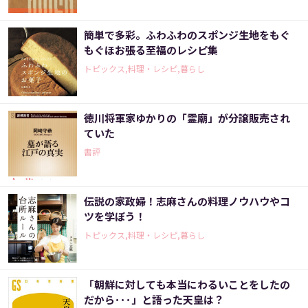
簡単で多彩。ふわふわのスポンジ生地をもぐ
もぐほお張る至福のレシピ集
トピックス,料理・レシピ,暮らし
徳川将軍家ゆかりの「霊廟」が分譲販売され
ていた
書評
伝説の家政婦！志麻さんの料理ノウハウやコ
ツを学ぼう！
トピックス,料理・レシピ,暮らし
「朝鮮に対しても本当にわるいことをしたの
だから･･･」と語った天皇は？