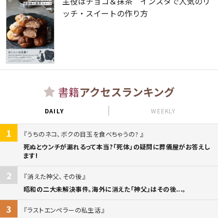
主役はチョコ＆抹茶 インスタで人気のリ
ッチ・スイートの作り方
書籍
アクセスランキング
DAILY
WEEKLY
1
うちのネコ、ボクの目玉を食べちゃうの?
死ぬとウンチが漏れるって本当?「死体」の疑問に葬儀屋がお答えし
ます!
2
消えた神父、その後
昭和の二大未解決事件。海外に消えた「神父」はその後...。
3
ラストエンペラーの私生活