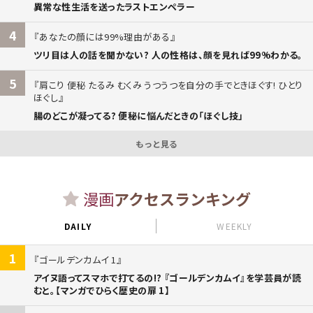
異常な性生活を送ったラストエンペラー
4
あなたの顔には99%理由がある
ツリ目は人の話を聞かない? 人の性格は、顔を見れば99%わかる。
5
肩こり 便秘 たるみ むくみ うつうつを自分の手でときほぐす! ひとり
ほぐし
腸のどこが凝ってる? 便秘に悩んだときの「ほぐし技」
もっと見る
漫画
アクセスランキング
DAILY
WEEKLY
1
ゴールデンカムイ 1
アイヌ語ってスマホで打てるの!? 『ゴールデンカムイ』を学芸員が読
むと。【マンガでひらく歴史の扉 1】