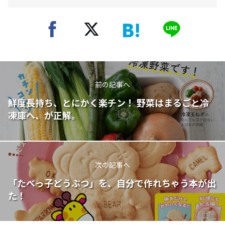
前の記事へ
鮮度長持ち、とにかく楽チン！ 野菜はまるごと冷
凍庫へ、が正解。
次の記事へ
「たべっ子どうぶつ」を、自分で作れちゃう本が出
た！