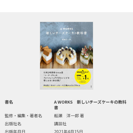
書名
A WORKS 新しいチーズケーキの教科
書
監修・編集・著者名
船瀬 洋一郎 著
出版社名
講談社
出版年月日
2021年4月15日