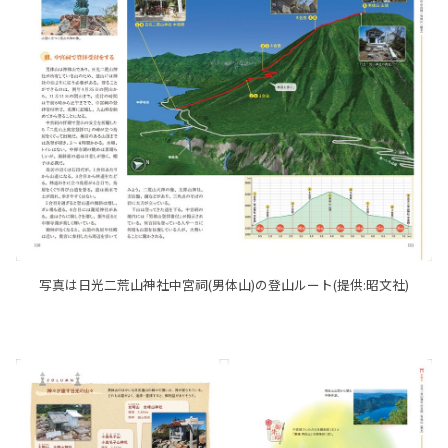
写真は日光二荒山神社中宮祠(男体山)の登山ルート(提供:昭文社)