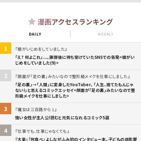
漫画
アクセスランキング
DAILY
WEEKLY
1
娘がいじめをしていました
「え? 何よこれ」...。謝罪後に待ち受けていたSNSでの告発<娘がい
じめをしていました(9)>
2
顔面が「足の裏」みたいなので整形級メイクを仕事にしました
「足の裏」→「人間」に変身したYouTuber。「人生、捨てたもんじゃ
ない!」と思えるコミックエッセイ<顔面が「足の裏」みたいなので整
形級メイクを仕事にしました>
3
魔女は三百路から 1
強い女性が主人公!読むと元気になれるコミック5選
4
仕事でも、仕事じゃなくても
『大奥』『何食べ』よしながふみ初のインタビュー本。子どもの頃影響