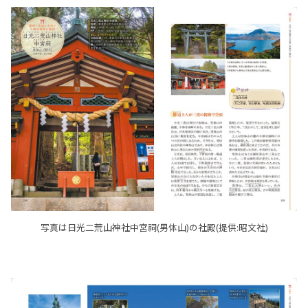
写真は日光二荒山神社中宮祠(男体山)の社殿(提供:昭文社)