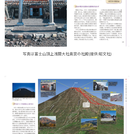
写真は富士山頂上浅間大社奥宮の社殿(提供:昭文社)