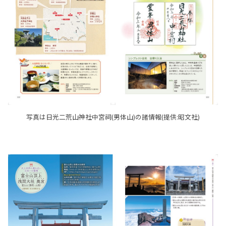
写真は日光二荒山神社中宮祠(男体山)の諸情報(提供:昭文社)