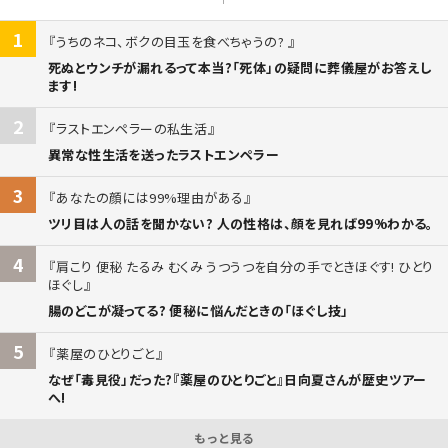
1
うちのネコ、ボクの目玉を食べちゃうの?
死ぬとウンチが漏れるって本当?「死体」の疑問に葬儀屋がお答えし
ます!
2
ラストエンペラーの私生活
異常な性生活を送ったラストエンペラー
3
あなたの顔には99%理由がある
ツリ目は人の話を聞かない? 人の性格は、顔を見れば99%わかる。
4
肩こり 便秘 たるみ むくみ うつうつを自分の手でときほぐす! ひとり
ほぐし
腸のどこが凝ってる? 便秘に悩んだときの「ほぐし技」
5
薬屋のひとりごと
なぜ「毒見役」だった?『薬屋のひとりごと』日向夏さんが歴史ツアー
へ!
もっと見る