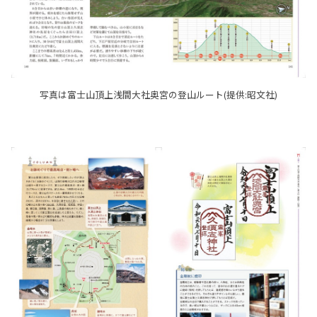
写真は富士山頂上浅間大社奥宮の登山ルート(提供:昭文社)