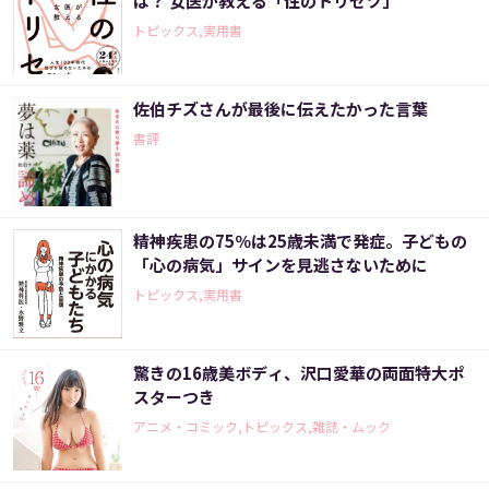
ば？ 女医が教える「性のトリセツ」
トピックス,実用書
佐伯チズさんが最後に伝えたかった言葉
書評
精神疾患の75％は25歳未満で発症。子どもの
「心の病気」サインを見逃さないために
トピックス,実用書
驚きの16歳美ボディ、沢口愛華の両面特大ポ
スターつき
アニメ・コミック,トピックス,雑誌・ムック