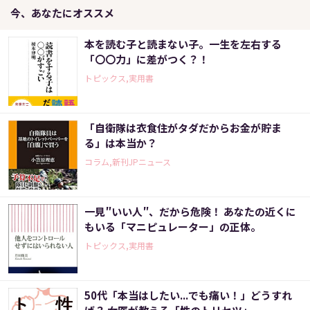
今、あなたにオススメ
本を読む子と読まない子。一生を左右する
「〇〇力」に差がつく？！
トピックス,実用書
「自衛隊は衣食住がタダだからお金が貯ま
る」は本当か？
コラム,新刊JPニュース
一見″いい人″、だから危険！ あなたの近くに
もいる「マニピュレーター」の正体。
トピックス,実用書
50代「本当はしたい...でも痛い！」どうすれ