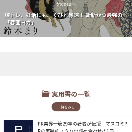
次の記事へ
膣トレ、妊活にも。くびれ奪還！ 斬新かつ最強の
「春画ヨガ」
実用書の一覧
一覧をみる
PR業界一筋29年の著者が伝授 マスコミP
Rの実践的ノウハウ詰め合わせの1冊