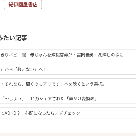
紀伊國屋書店
みたい記事
りきりベビー服 赤ちゃんを煉獄杏寿郎・冨岡義勇・胡蝶しのぶに
る」から「教えない」へ！
・・それなら、聞くのもアリです！本を聴くという選択。
「～しよう」 14万シェアされた「声かけ変換表」
てADHD？ 心配になったらまずチェック