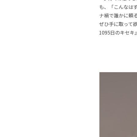
も、「こんなは
ナ禍で誰かに頼
ぜひ手に取って
1095日のキセ