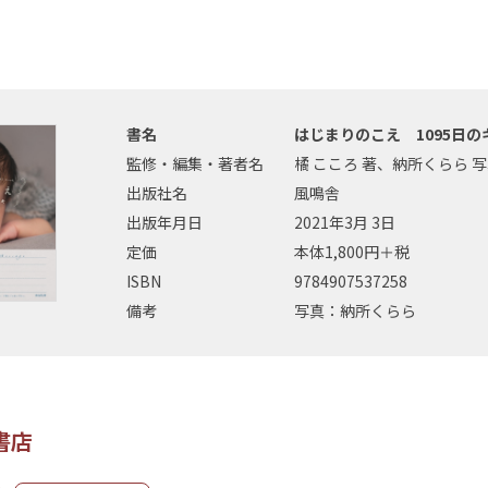
書名
はじまりのこえ 1095日の
監修・編集・著者名
橘 こころ 著、納所くらら 
出版社名
風鳴舎
出版年月日
2021年3月 3日
定価
本体1,800円＋税
ISBN
9784907537258
備考
写真：納所くらら
書店