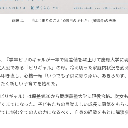
画像は、 『はじまりのこえ 1095日のキセキ』(風鳴舎)の表紙
、『学年ビリのギャルが一年で偏差値を40上げて慶應大学に
A)の主人公である「ビリギャル」の母。冷え切った家庭内状況を変
も叩き直し、心機一転「いつでも子供に寄り添い、あきらめず
ったく新しい子育てを始めた。
ビリギャル）は偏差値30から慶應義塾大学に現役合格。次女
行くまでになった。子どもたちの目覚ましい成長に勇気をもら
育てに悩む全ての人の力になるべく、自身の経験をもとに講演