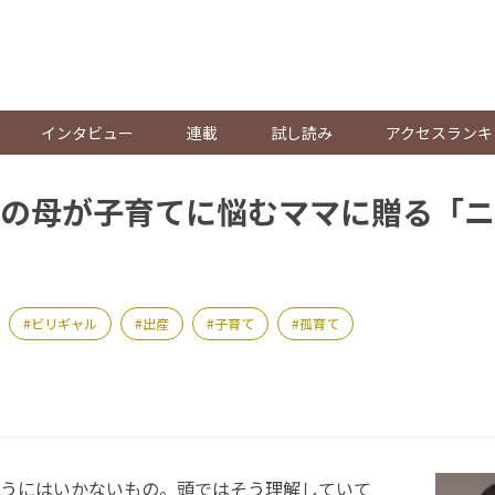
。
インタビュー
連載
試し読み
アクセスランキ
の母が子育てに悩むママに贈る「ニ
ビリギャル
出産
子育て
孤育て
うにはいかないもの。頭ではそう理解していて