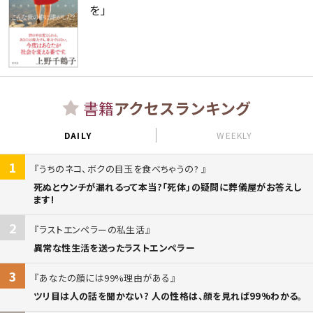
を」
書籍
アクセスランキング
DAILY
WEEKLY
1
うちのネコ、ボクの目玉を食べちゃうの?
死ぬとウンチが漏れるって本当?「死体」の疑問に葬儀屋がお答えし
ます!
2
ラストエンペラーの私生活
異常な性生活を送ったラストエンペラー
3
あなたの顔には99%理由がある
ツリ目は人の話を聞かない? 人の性格は、顔を見れば99%わかる。