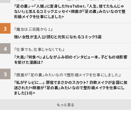
「足の裏」→「人間」に変身したYouTuber。「人生、捨てたもんじゃ
ない!」と思えるコミックエッセイ<顔面が「足の裏」みたいなので整
形級メイクを仕事にしました>
3
魔女は三百路から 1
強い女性が主人公!読むと元気になれるコミック5選
4
仕事でも、仕事じゃなくても
『大奥』『何食べ』よしながふみ初のインタビュー本。子どもの頃影響
を受けた漫画は?
5
顔面が「足の裏」みたいなので整形級メイクを仕事にしました
「私がテレビに...」 原宿でまさかのスカウト? 詐欺メイクが全国に放
送された!<顔面が「足の裏」みたいなので整形級メイクを仕事にし
ました(10)>
もっと見る