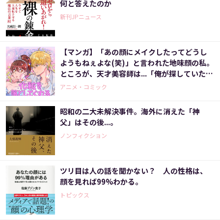
何と答えたのか
新刊JPニュース
【マンガ】「あの顔にメイクしたってどうし
ようもねぇよな(笑)」と言われた地味顔の私。
ところが、天才美容師は...「俺が探していたの
はこの顔だ！」いったいなぜ？〈化粧を落と
アニメ・コミック
してくれる男子〉
昭和の二大未解決事件。海外に消えた「神
父」はその後...。
ノンフィクション
ツリ目は人の話を聞かない？ 人の性格は、
顔を見れば99%わかる。
トピックス