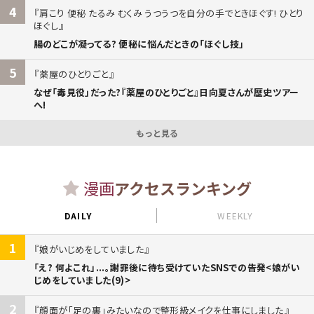
4
肩こり 便秘 たるみ むくみ うつうつを自分の手でときほぐす! ひとり
ほぐし
腸のどこが凝ってる? 便秘に悩んだときの「ほぐし技」
5
薬屋のひとりごと
なぜ「毒見役」だった?『薬屋のひとりごと』日向夏さんが歴史ツアー
へ!
もっと見る
漫画
アクセスランキング
DAILY
WEEKLY
1
娘がいじめをしていました
「え? 何よこれ」...。謝罪後に待ち受けていたSNSでの告発<娘がい
じめをしていました(9)>
2
顔面が「足の裏」みたいなので整形級メイクを仕事にしました