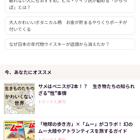
眠れない人にもおすすめ。ビル・ゲイツ氏が勧める「からっ
ぽ」とは？
大人かわいいボタニカル柄 お金が貯まるやりくりポーチが
付いてくる
なぜ日本の年代物ウイスキーが店頭から消えたか？
今、あなたにオススメ
サメはペニスが2本！？ 生き物たちの知られ
ざる"性"事情
トピックス,新刊
「地球の歩き方」×「ムー」がコラボ！ 幻の
ムー大陸やアトランティスを旅するガイド
トピックス,新刊