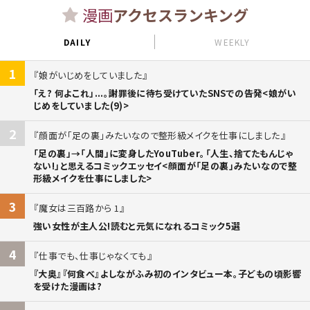
漫画
アクセスランキング
DAILY
WEEKLY
1
娘がいじめをしていました
「え? 何よこれ」...。謝罪後に待ち受けていたSNSでの告発<娘がい
じめをしていました(9)>
2
顔面が「足の裏」みたいなので整形級メイクを仕事にしました
「足の裏」→「人間」に変身したYouTuber。「人生、捨てたもんじゃ
ない!」と思えるコミックエッセイ<顔面が「足の裏」みたいなので整
形級メイクを仕事にしました>
3
魔女は三百路から 1
強い女性が主人公!読むと元気になれるコミック5選
4
仕事でも、仕事じゃなくても
『大奥』『何食べ』よしながふみ初のインタビュー本。子どもの頃影響
を受けた漫画は?