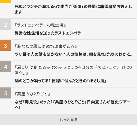
死ぬとウンチが漏れるって本当?「死体」の疑問に葬儀屋がお答えし
ます!
2
ラストエンペラーの私生活
異常な性生活を送ったラストエンペラー
3
あなたの顔には99%理由がある
ツリ目は人の話を聞かない? 人の性格は、顔を見れば99%わかる。
4
肩こり 便秘 たるみ むくみ うつうつを自分の手でときほぐす! ひとり
ほぐし
腸のどこが凝ってる? 便秘に悩んだときの「ほぐし技」
5
薬屋のひとりごと
なぜ「毒見役」だった?『薬屋のひとりごと』日向夏さんが歴史ツアー
へ!
もっと見る