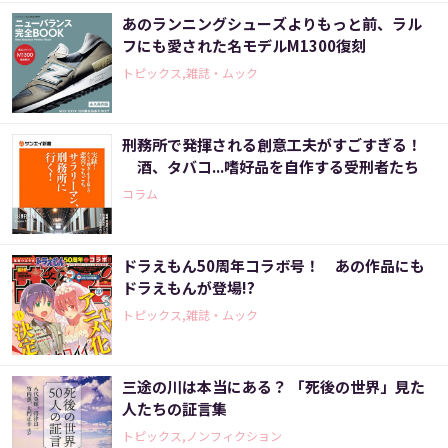
あのランニングシューズよりもっと前、ラル
フにも愛された名モデルM1300復刻
トピックス,雑誌・ムック
刑務所で発揮される創意工夫がすごすぎる！
酒、タバコ...嗜好品を自作する受刑者たち
コラム
ドラえもん50周年コラボ号！ あの作品にも
ドラえもんが登場!?
トピックス,雑誌・ムック
三途の川は本当にある？ 「死後の世界」見た
人たちの証言集
トピックス,ノンフィクション