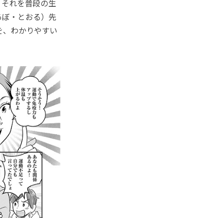
。それを普段の生
あぼ・とおる）先
を、わかりやすい