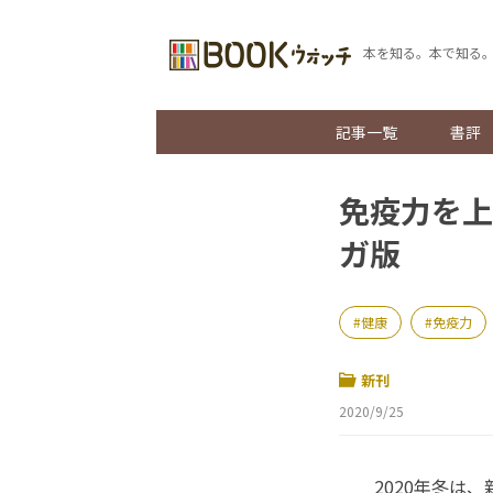
本を知る。本で知る
記事一覧
書評
免疫力を上
ガ版
健康
免疫力
新刊
2020/9/25
2020年冬は