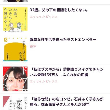
32歳。父の下の世話をしたくない。
エッセイ,トピックス
異常な性生活を送ったラストエンペラー
書評
「私はブスやから」詐欺盛りメイクでチャン
ネル登録139万人 ふくれなの逆襲
エッセイ,トピックス
「渡る世間」の名コンビ。石井ふく子さんが
綴る、橋田壽賀子さんと歩んだ60年