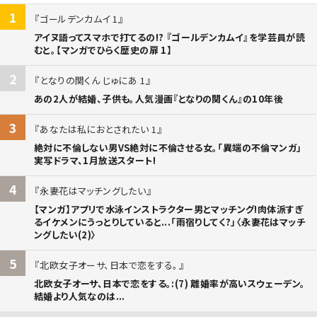
1
ゴールデンカムイ 1
アイヌ語ってスマホで打てるの!? 『ゴールデンカムイ』を学芸員が読
むと。【マンガでひらく歴史の扉 1】
2
となりの関くん じゅにあ 1
あの2人が結婚、子供も。人気漫画『となりの関くん』の10年後
3
あなたは私におとされたい 1
絶対に不倫しない男VS絶対に不倫させる女。「異端の不倫マンガ」
実写ドラマ、1月放送スタート!
4
永妻花はマッチングしたい
【マンガ】アプリで水泳インストラクター男とマッチング!肉体派すぎ
るイケメンにうっとりしていると...「雨宿りしてく?」〈永妻花はマッチ
ングしたい(2)〉
5
北欧女子オーサ、日本で恋をする。
北欧女子オーサ、日本で恋をする。:(7) 離婚率が高いスウェーデン。
結婚より人気なのは...