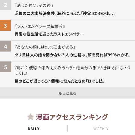
2
消えた神父、その後
昭和の二大未解決事件。海外に消えた「神父」はその後...。
3
ラストエンペラーの私生活
異常な性生活を送ったラストエンペラー
4
あなたの顔には99%理由がある
ツリ目は人の話を聞かない? 人の性格は、顔を見れば99%わかる。
5
肩こり 便秘 たるみ むくみ うつうつを自分の手でときほぐす! ひとり
ほぐし
腸のどこが凝ってる? 便秘に悩んだときの「ほぐし技」
もっと見る
漫画
アクセスランキング
DAILY
WEEKLY