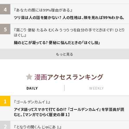
4
あなたの顔には99%理由がある
ツリ目は人の話を聞かない? 人の性格は、顔を見れば99%わかる。
5
肩こり 便秘 たるみ むくみ うつうつを自分の手でときほぐす! ひとり
ほぐし
腸のどこが凝ってる? 便秘に悩んだときの「ほぐし技」
もっと見る
漫画
アクセスランキング
DAILY
WEEKLY
1
ゴールデンカムイ 1
アイヌ語ってスマホで打てるの!? 『ゴールデンカムイ』を学芸員が読
むと。【マンガでひらく歴史の扉 1】
2
となりの関くん じゅにあ 1