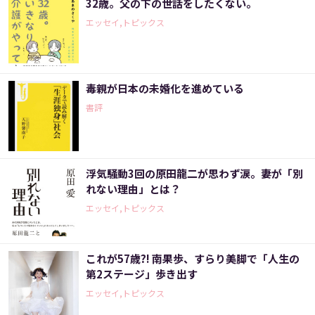
32歳。父の下の世話をしたくない。
エッセイ,トピックス
毒親が日本の未婚化を進めている
書評
浮気騒動3回の原田龍二が思わず涙。妻が「別
れない理由」とは？
エッセイ,トピックス
これが57歳?! 南果歩、すらり美脚で「人生の
第2ステージ」歩き出す
エッセイ,トピックス