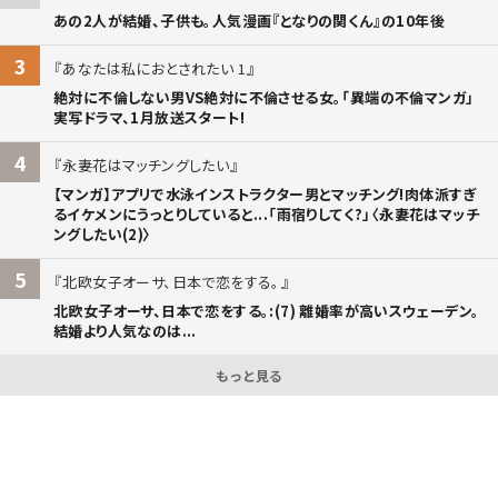
あの2人が結婚、子供も。人気漫画『となりの関くん』の10年後
3
あなたは私におとされたい 1
絶対に不倫しない男VS絶対に不倫させる女。「異端の不倫マンガ」
実写ドラマ、1月放送スタート!
4
永妻花はマッチングしたい
【マンガ】アプリで水泳インストラクター男とマッチング!肉体派すぎ
るイケメンにうっとりしていると...「雨宿りしてく?」〈永妻花はマッチ
ングしたい(2)〉
5
北欧女子オーサ、日本で恋をする。
北欧女子オーサ、日本で恋をする。:(7) 離婚率が高いスウェーデン。
結婚より人気なのは...
もっと見る