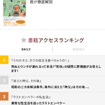
医が徹底解説
書籍
アクセスランキング
DAILY
WEEKLY
1
うちのネコ、ボクの目玉を食べちゃうの?
死ぬとウンチが漏れるって本当?「死体」の疑問に葬儀屋がお答えし
ます!
2
消えた神父、その後
昭和の二大未解決事件。海外に消えた「神父」はその後...。
3
ラストエンペラーの私生活
異常な性生活を送ったラストエンペラー