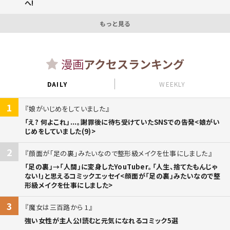
へ!
もっと見る
漫画
アクセスランキング
DAILY
WEEKLY
1
娘がいじめをしていました
「え? 何よこれ」...。謝罪後に待ち受けていたSNSでの告発<娘がい
じめをしていました(9)>
2
顔面が「足の裏」みたいなので整形級メイクを仕事にしました
「足の裏」→「人間」に変身したYouTuber。「人生、捨てたもんじゃ
ない!」と思えるコミックエッセイ<顔面が「足の裏」みたいなので整
形級メイクを仕事にしました>
3
魔女は三百路から 1
強い女性が主人公!読むと元気になれるコミック5選