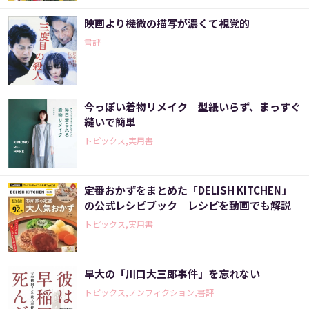
映画より機微の描写が濃くて視覚的
書評
今っぽい着物リメイク 型紙いらず、まっすぐ
縫いで簡単
トピックス,実用書
定番おかずをまとめた「DELISH KITCHEN」
の公式レシピブック レシピを動画でも解説
トピックス,実用書
早大の「川口大三郎事件」を忘れない
トピックス,ノンフィクション,書評