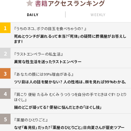
書籍
アクセスランキング
DAILY
WEEKLY
1
うちのネコ、ボクの目玉を食べちゃうの?
死ぬとウンチが漏れるって本当?「死体」の疑問に葬儀屋がお答えし
ます!
2
ラストエンペラーの私生活
異常な性生活を送ったラストエンペラー
3
あなたの顔には99%理由がある
ツリ目は人の話を聞かない? 人の性格は、顔を見れば99%わかる。
4
肩こり 便秘 たるみ むくみ うつうつを自分の手でときほぐす! ひとり
ほぐし
腸のどこが凝ってる? 便秘に悩んだときの「ほぐし技」
5
薬屋のひとりごと
なぜ「毒見役」だった?『薬屋のひとりごと』日向夏さんが歴史ツアー