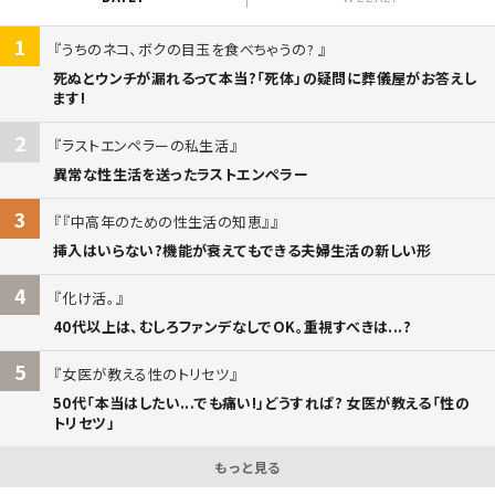
1
うちのネコ、ボクの目玉を食べちゃうの?
死ぬとウンチが漏れるって本当?「死体」の疑問に葬儀屋がお答えし
ます!
2
ラストエンペラーの私生活
異常な性生活を送ったラストエンペラー
3
『中高年のための性生活の知恵』
挿入はいらない?機能が衰えてもできる夫婦生活の新しい形
4
化け活。
40代以上は、むしろファンデなしでOK。重視すべきは...?
5
女医が教える性のトリセツ
50代「本当はしたい...でも痛い!」どうすれば? 女医が教える「性の
トリセツ」
もっと見る