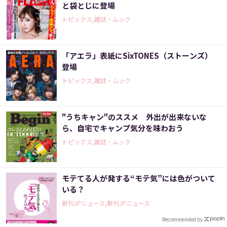
と袋とじに登場
トピックス,雑誌・ムック
「アエラ」表紙にSixTONES（ストーンズ）
登場
トピックス,雑誌・ムック
"うちキャン"のススメ 外出が出来ないな
ら、自宅でキャンプ気分を味わおう
トピックス,雑誌・ムック
モテてる人が発する“モテ気”には色がついて
いる？
新刊JPニュース,新刊JPニュース
Recommended by