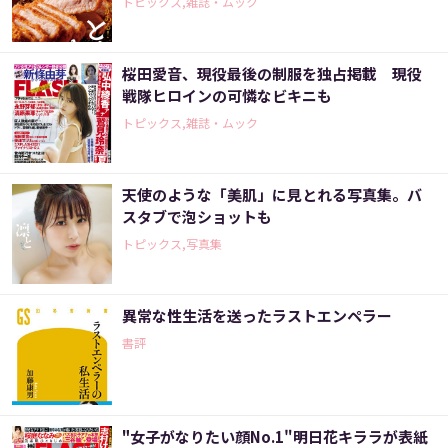
トピックス,雑誌・ムック
桜田愛音、現役最後の制服を独占掲載 現役
戦隊ヒロインの可憐なビキニも
トピックス,雑誌・ムック
天使のような「美肌」に見とれる写真集。バ
スタブで泡ショットも
トピックス,写真集
異常な性生活を送ったラストエンペラー
書評
"女子がなりたい顔No.1"明日花キララが表紙