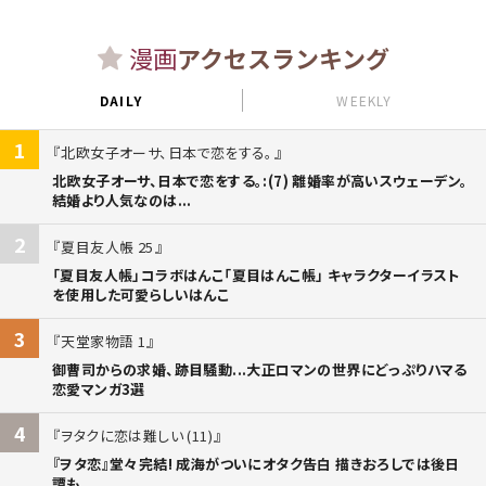
漫画
アクセスランキング
DAILY
WEEKLY
1
北欧女子オーサ、日本で恋をする。
北欧女子オーサ、日本で恋をする。:(7) 離婚率が高いスウェーデン。
結婚より人気なのは...
2
夏目友人帳 25
「夏目友人帳」コラボはんこ「夏目はんこ帳」 キャラクターイラスト
を使用した可愛らしいはんこ
3
天堂家物語 1
御曹司からの求婚、跡目騒動...大正ロマンの世界にどっぷりハマる
恋愛マンガ3選
4
ヲタクに恋は難しい (11)
『ヲタ恋』堂々完結! 成海がついにオタク告白 描きおろしでは後日
譚も