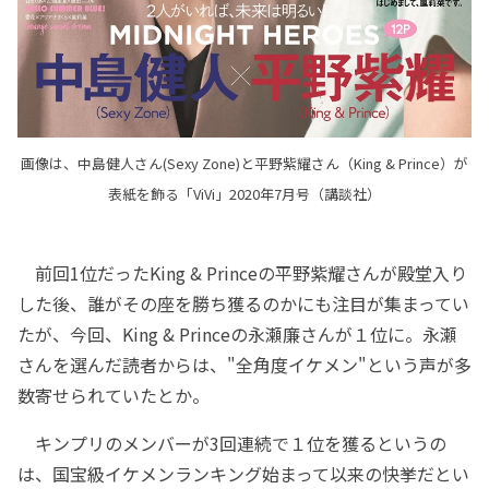
画像は、中島健人さん(Sexy Zone)と平野紫耀さん（King & Prince）が
表紙を飾る「ViVi」2020年7月号（講談社）
前回1位だったKing & Princeの平野紫耀さんが殿堂入り
した後、誰がその座を勝ち獲るのかにも注目が集まってい
たが、今回、King & Princeの永瀬廉さんが１位に。永瀬
さんを選んだ読者からは、"全角度イケメン"という声が多
数寄せられていたとか。
キンプリのメンバーが3回連続で１位を獲るというの
は、国宝級イケメンランキング始まって以来の快挙だとい