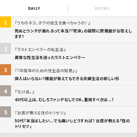
DAILY
WEEKLY
1
うちのネコ、ボクの目玉を食べちゃうの?
死ぬとウンチが漏れるって本当?「死体」の疑問に葬儀屋がお答えし
ます!
2
ラストエンペラーの私生活
異常な性生活を送ったラストエンペラー
3
『中高年のための性生活の知恵』
挿入はいらない?機能が衰えてもできる夫婦生活の新しい形
4
化け活。
40代以上は、むしろファンデなしでOK。重視すべきは...?
5
女医が教える性のトリセツ
50代「本当はしたい...でも痛い!」どうすれば? 女医が教える「性の
トリセツ」