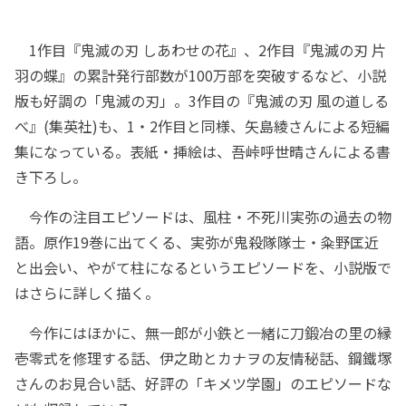
1作目『鬼滅の刃 しあわせの花』、2作目『鬼滅の刃 片
羽の蝶』の累計発行部数が100万部を突破するなど、小説
版も好調の「鬼滅の刃」。3作目の『鬼滅の刃 風の道しる
べ』(集英社)も、1・2作目と同様、矢島綾さんによる短編
集になっている。表紙・挿絵は、吾峠呼世晴さんによる書
き下ろし。
今作の注目エピソードは、風柱・不死川実弥の過去の物
語。原作19巻に出てくる、実弥が鬼殺隊隊士・粂野匡近
と出会い、やがて柱になるというエピソードを、小説版で
はさらに詳しく描く。
今作にはほかに、無一郎が小鉄と一緒に刀鍛冶の里の縁
壱零式を修理する話、伊之助とカナヲの友情秘話、鋼鐵塚
さんのお見合い話、好評の「キメツ学園」のエピソードな