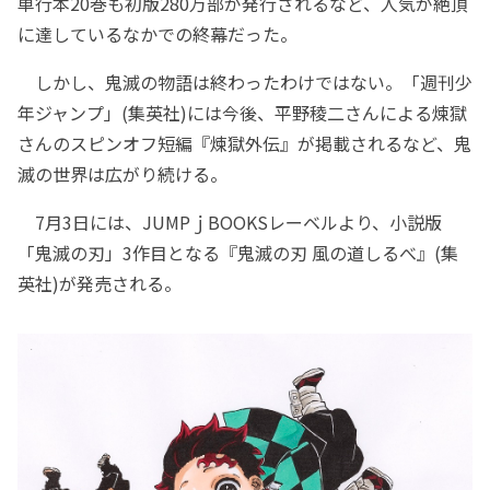
単行本20巻も初版280万部が発行されるなど、人気が絶頂
に達しているなかでの終幕だった。
しかし、鬼滅の物語は終わったわけではない。「週刊少
年ジャンプ」(集英社)には今後、平野稜二さんによる煉獄
さんのスピンオフ短編『煉獄外伝』が掲載されるなど、鬼
滅の世界は広がり続ける。
7月3日には、JUMPｊBOOKSレーベルより、小説版
「鬼滅の刃」3作目となる『鬼滅の刃 風の道しるべ』(集
英社)が発売される。