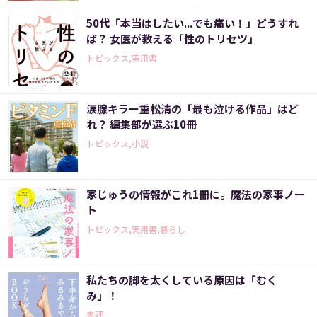
50代「本当はしたい...でも痛い！」どうすれ
ば？ 女医が教える「性のトリセツ」
トピックス,実用書
涙腺キラー重松清の「最も泣ける作品」はど
れ？ 編集部が選ぶ10冊
トピックス,小説
家じゅうの情報がこれ1冊に。魔法の家事ノー
ト
トピックス,実用書,暮らし
私たちの脚を太くしている原因は「むく
み」！
書評