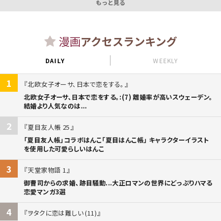
もっと見る
漫画
アクセスランキング
DAILY
WEEKLY
1
北欧女子オーサ、日本で恋をする。
北欧女子オーサ、日本で恋をする。:(7) 離婚率が高いスウェーデン。
結婚より人気なのは...
2
夏目友人帳 25
「夏目友人帳」コラボはんこ「夏目はんこ帳」 キャラクターイラスト
を使用した可愛らしいはんこ
3
天堂家物語 1
御曹司からの求婚、跡目騒動...大正ロマンの世界にどっぷりハマる
恋愛マンガ3選
4
ヲタクに恋は難しい (11)