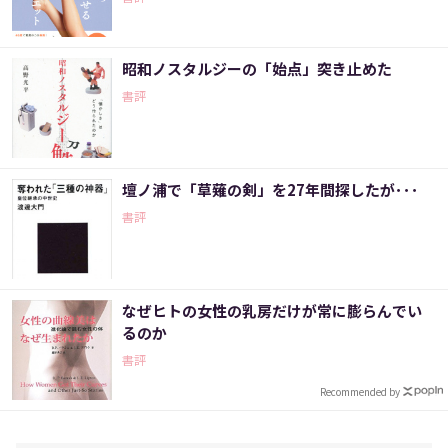
昭和ノスタルジーの「始点」突き止めた
書評
壇ノ浦で「草薙の剣」を27年間探したが･･･
書評
なぜヒトの女性の乳房だけが常に膨らんでい
るのか
書評
Recommended by