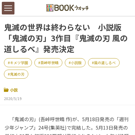
鬼滅の世界は終わらない 小説版
「鬼滅の刃」3作目『鬼滅の刃 風の
道しるべ』発売決定
キメツ学園
吾峠呼世晴
小説版
風の道しるべ
鬼滅の刃
小説
2020/5/19
「鬼滅の刃」(吾峠呼世晴 作)が、5月18日発売の「週刊
少年ジャンプ」24号(集英社)で完結した。5月13日発売の