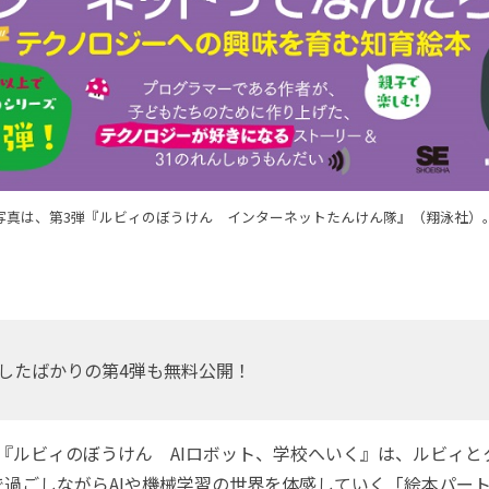
写真は、第3弾『ルビィのぼうけん インターネットたんけん隊』（翔泳社）
したばかりの第4弾も無料公開！
ルビィのぼうけん AIロボット、学校へいく』は、ルビィとク
で過ごしながらAIや機械学習の世界を体感していく「絵本パー