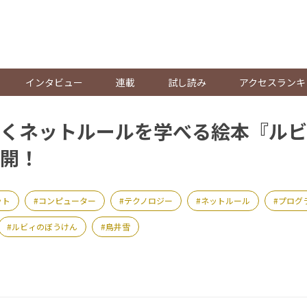
。
インタビュー
連載
試し読み
アクセスランキ
くネットルールを学べる絵本『ルビ
開！
ット
コンピューター
テクノロジー
ネットルール
プログ
ルビィのぼうけん
鳥井雪