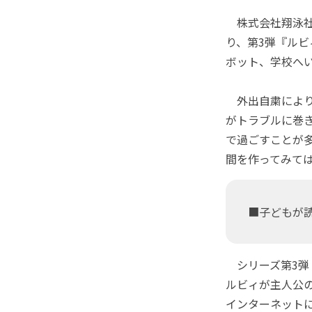
株式会社翔泳社
り、第3弾『ルビ
ボット、学校へい
外出自粛により
がトラブルに巻
で過ごすことが
間を作ってみて
■子どもが
シリーズ第3弾
ルビィが主人公
インターネット