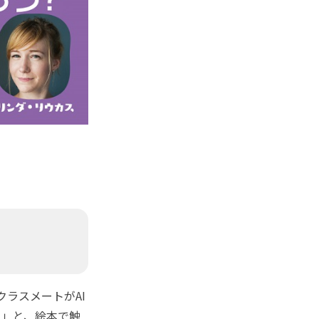
。
ラスメートがAI
ト」と、絵本で触