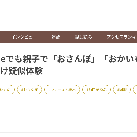
。
インタビュー
連載
試し読み
アクセスランキ
Homeでも親子で「おさんぽ」「おか
け疑似体験
いもの
おさんぽ
ファースト絵本
前田まゆみ
図鑑