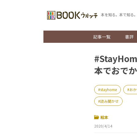
本を知る。本で知る
記事一覧
書評
#Stay
本でおでか
stayhome
おか
読み聞かせ
絵本
2020/4/14