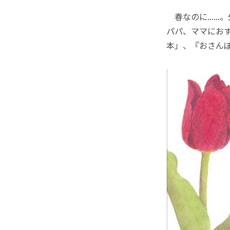
春なのに....
パパ、ママにお
本」、『おさん