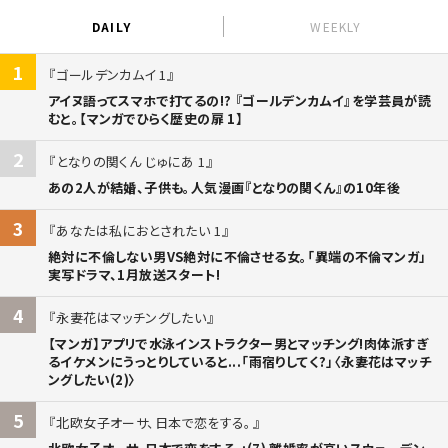
DAILY
WEEKLY
1
ゴールデンカムイ 1
アイヌ語ってスマホで打てるの!? 『ゴールデンカムイ』を学芸員が読
むと。【マンガでひらく歴史の扉 1】
2
となりの関くん じゅにあ 1
あの2人が結婚、子供も。人気漫画『となりの関くん』の10年後
3
あなたは私におとされたい 1
絶対に不倫しない男VS絶対に不倫させる女。「異端の不倫マンガ」
実写ドラマ、1月放送スタート!
4
永妻花はマッチングしたい
【マンガ】アプリで水泳インストラクター男とマッチング!肉体派すぎ
るイケメンにうっとりしていると...「雨宿りしてく?」〈永妻花はマッチ
ングしたい(2)〉
5
北欧女子オーサ、日本で恋をする。