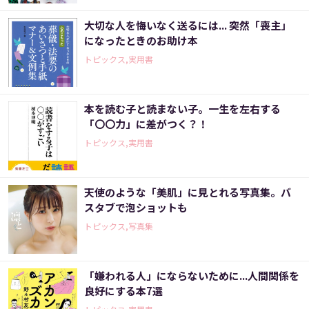
大切な人を悔いなく送るには... 突然「喪主」
になったときのお助け本
トピックス,実用書
本を読む子と読まない子。一生を左右する
「〇〇力」に差がつく？！
トピックス,実用書
天使のような「美肌」に見とれる写真集。バ
スタブで泡ショットも
トピックス,写真集
「嫌われる人」にならないために...人間関係を
良好にする本7選