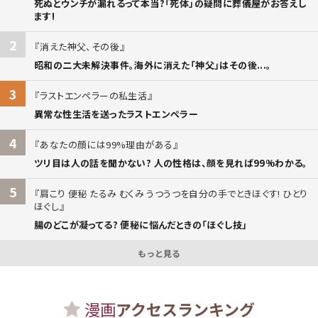
死ぬとウンチが漏れるって本当?「死体」の疑問に葬儀屋がお答えし
ます!
2
消えた神父、その後
昭和の二大未解決事件。海外に消えた「神父」はその後...。
3
ラストエンペラーの私生活
異常な性生活を送ったラストエンペラー
4
あなたの顔には99%理由がある
ツリ目は人の話を聞かない? 人の性格は、顔を見れば99%わかる。
5
肩こり 便秘 たるみ むくみ うつうつを自分の手でときほぐす! ひとり
ほぐし
腸のどこが凝ってる? 便秘に悩んだときの「ほぐし技」
もっと見る
漫画
アクセスランキング