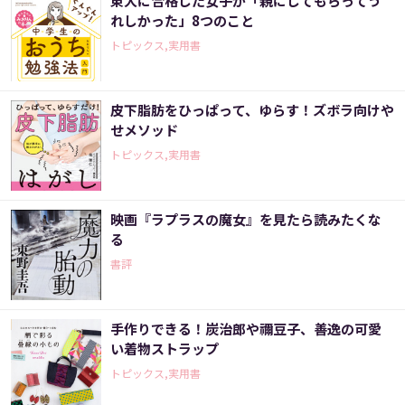
東大に合格した女子が「親にしてもらってう
れしかった」8つのこと
トピックス,実用書
皮下脂肪をひっぱって、ゆらす！ズボラ向けや
せメソッド
トピックス,実用書
映画『ラプラスの魔女』を見たら読みたくな
る
書評
手作りできる！炭治郎や禰豆子、善逸の可愛
い着物ストラップ
トピックス,実用書