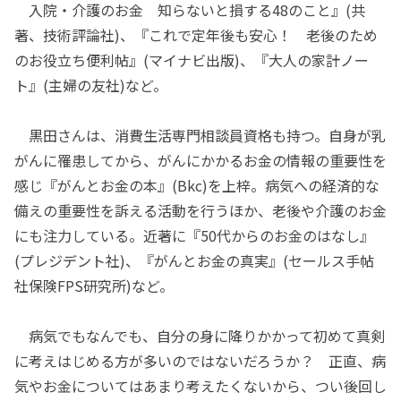
入院・介護のお金 知らないと損する48のこと』(共
著、技術評論社)、『これで定年後も安心！ 老後のため
のお役立ち便利帖』(マイナビ出版)、『大人の家計ノー
ト』(主婦の友社)など。
黒田さんは、消費生活専門相談員資格も持つ。自身が乳
がんに罹患してから、がんにかかるお金の情報の重要性を
感じ『がんとお金の本』(Bkc)を上梓。病気への経済的な
備えの重要性を訴える活動を行うほか、老後や介護のお金
にも注力している。近著に『50代からのお金のはなし』
(プレジデント社)、『がんとお金の真実』(セールス手帖
社保険FPS研究所)など。
病気でもなんでも、自分の身に降りかかって初めて真剣
に考えはじめる方が多いのではないだろうか？ 正直、病
気やお金についてはあまり考えたくないから、つい後回し