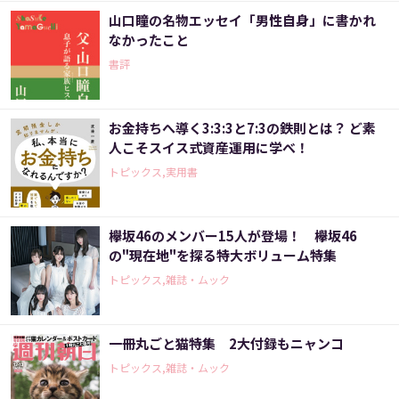
山口瞳の名物エッセイ「男性自身」に書かれ
なかったこと
書評
お金持ちへ導く3:3:3と7:3の鉄則とは？ ど素
人こそスイス式資産運用に学べ！
トピックス,実用書
欅坂46のメンバー15人が登場！ 欅坂46
の"現在地"を探る特大ボリューム特集
トピックス,雑誌・ムック
一冊丸ごと猫特集 2大付録もニャンコ
トピックス,雑誌・ムック