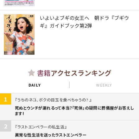
いよいよブギの女王へ 朝ドラ『ブギウ
ギ』ガイドブック第2弾
書籍
アクセスランキング
DAILY
WEEKLY
1
うちのネコ、ボクの目玉を食べちゃうの?
死ぬとウンチが漏れるって本当?「死体」の疑問に葬儀屋がお答えし
ます!
2
ラストエンペラーの私生活
異常な性生活を送ったラストエンペラー