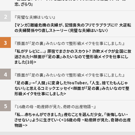
恋、ざらり』
2
完璧な夫婦はいない
【マンガ】離婚危機の夫婦が、記憶喪失のフリでラブラブに!? 大逆転
の夫婦関係やり直しストーリー〈完璧な夫婦はいない〉
3
顔面が「足の裏」みたいなので整形級メイクを仕事にしました
「私がテレビに...」 原宿でまさかのスカウト? 詐欺メイクが全国に放
送された!<顔面が「足の裏」みたいなので整形級メイクを仕事にし
ました(10)>
4
顔面が「足の裏」みたいなので整形級メイクを仕事にしました
「足の裏」→「人間」に変身したYouTuber。「人生、捨てたもんじゃ
ない!」と思えるコミックエッセイ<顔面が「足の裏」みたいなので整
形級メイクを仕事にしました>
5
16歳の母 ~助産師が見た、奇跡の出産物語~
「私...赤ちゃんができました」――産むことを選んだ少女。「後悔しない・
させない」ように生きていく<16歳の母 ~助産師が見た、奇跡の出産
物語~>