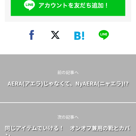
前の記事へ
AERA(アエラ)じゃなくて、NyAERA(ニャエラ)!?
次の記事へ
同じアイテムでいける！ オンオフ兼用の靴とカバ
ン