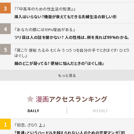
3
『中高年のための性生活の知恵』
挿入はいらない?機能が衰えてもできる夫婦生活の新しい形
4
あなたの顔には99%理由がある
ツリ目は人の話を聞かない? 人の性格は、顔を見れば99%わかる。
5
肩こり 便秘 たるみ むくみ うつうつを自分の手でときほぐす! ひとり
ほぐし
腸のどこが凝ってる? 便秘に悩んだときの「ほぐし技」
もっと見る
漫画
アクセスランキング
DAILY
WEEKLY
1
初恋、ざらり 上
「普通」というハードルを越えられない人のための恋愛マンガ『初