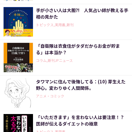
手が小さい人は大胆?! 人気占い師が教える手
相の見かた
トピックス,実用書,新刊
「自衛隊は衣食住がタダだからお金が貯ま
る」は本当か？
コラム,新刊JPニュース
タワマンに住んで後悔してる：(10) 芽生えた
野心。変わりゆく人間関係。
アニメ・コミック
「いただきます」を言わない人は要注意！？
医師が伝えるダイエットの極意
トピックス,実用書