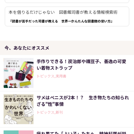
本を借りるだけじゃない 図書館司書が教える情報検索術
『読書が苦手だった司書が教える 世界一かんたんな図書館の使い方』
今、あなたにオススメ
手作りできる！炭治郎や禰豆子、善逸の可愛
い着物ストラップ
トピックス,実用書
サメはペニスが2本！？ 生き物たちの知られ
ざる"性"事情
トピックス,新刊
疲れ果てた「よい子」たちへ 精神科医が説