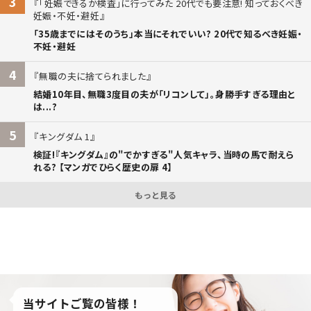
3
「妊娠できるか検査」に行ってみた 20代でも要注意! 知っておくべき
妊娠・不妊・避妊
「35歳までにはそのうち」本当にそれでいい? 20代で知るべき妊娠・
不妊・避妊
4
無職の夫に捨てられました
結婚10年目、無職3度目の夫が「リコンして」。身勝手すぎる理由と
は...?
5
キングダム 1
検証!『キングダム』の"でかすぎる"人気キャラ、当時の馬で耐えら
れる? 【マンガでひらく歴史の扉 4】
もっと見る
当サイトご覧の皆様！