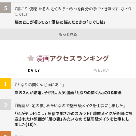
5
肩こり 便秘 たるみ むくみ うつうつを自分の手でときほぐす! ひとり
ほぐし
腸のどこが凝ってる? 便秘に悩んだときの「ほぐし技」
もっと見る
漫画
アクセスランキング
DAILY
WEEKLY
1
となりの関くん じゅにあ 1
あの2人が結婚、子供も。人気漫画『となりの関くん』の10年後
2
顔面が「足の裏」みたいなので整形級メイクを仕事にしました
「私がテレビに...」 原宿でまさかのスカウト? 詐欺メイクが全国に放
送された!<顔面が「足の裏」みたいなので整形級メイクを仕事にし
ました(10)>