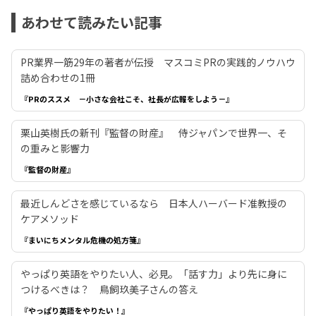
あわせて読みたい記事
PR業界一筋29年の著者が伝授 マスコミPRの実践的ノウハウ
詰め合わせの1冊
『PRのススメ －小さな会社こそ、社長が広報をしよう－』
栗山英樹氏の新刊『監督の財産』 侍ジャパンで世界一、そ
の重みと影響力
『監督の財産』
最近しんどさを感じているなら 日本人ハーバード准教授の
ケアメソッド
『まいにちメンタル危機の処方箋』
やっぱり英語をやりたい人、必見。「話す力」より先に身に
つけるべきは？ 鳥飼玖美子さんの答え
『やっぱり英語をやりたい！』