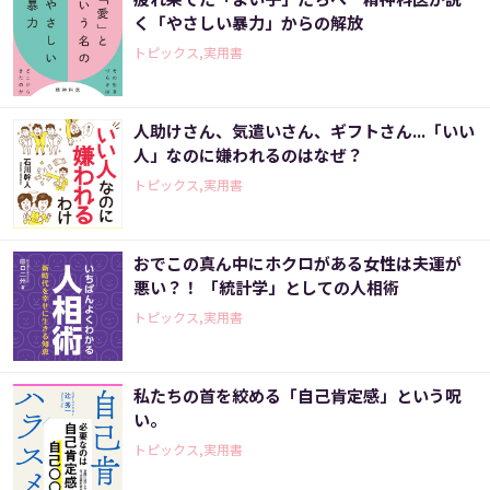
く「やさしい暴力」からの解放
トピックス,実用書
人助けさん、気遣いさん、ギフトさん...「いい
人」なのに嫌われるのはなぜ？
トピックス,実用書
おでこの真ん中にホクロがある女性は夫運が
悪い？！ 「統計学」としての人相術
トピックス,実用書
私たちの首を絞める「自己肯定感」という呪
い。
トピックス,実用書