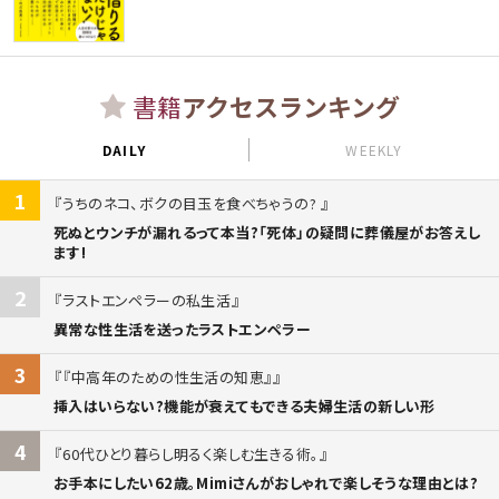
書籍
アクセスランキング
DAILY
WEEKLY
1
うちのネコ、ボクの目玉を食べちゃうの?
死ぬとウンチが漏れるって本当?「死体」の疑問に葬儀屋がお答えし
ます!
2
ラストエンペラーの私生活
異常な性生活を送ったラストエンペラー
3
『中高年のための性生活の知恵』
挿入はいらない?機能が衰えてもできる夫婦生活の新しい形
4
60代ひとり暮らし明るく楽しむ生きる術。
お手本にしたい62歳。Mimiさんがおしゃれで楽しそうな理由とは?