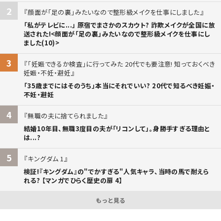
2
顔面が「足の裏」みたいなので整形級メイクを仕事にしました
「私がテレビに...」 原宿でまさかのスカウト? 詐欺メイクが全国に放
送された!<顔面が「足の裏」みたいなので整形級メイクを仕事にし
ました(10)>
3
「妊娠できるか検査」に行ってみた 20代でも要注意! 知っておくべき
妊娠・不妊・避妊
「35歳までにはそのうち」本当にそれでいい? 20代で知るべき妊娠・
不妊・避妊
4
無職の夫に捨てられました
結婚10年目、無職3度目の夫が「リコンして」。身勝手すぎる理由と
は...?
5
キングダム 1
検証!『キングダム』の"でかすぎる"人気キャラ、当時の馬で耐えら
れる? 【マンガでひらく歴史の扉 4】
もっと見る