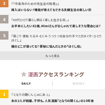
3
『中高年のための性生活の知恵』
挿入はいらない?機能が衰えてもできる夫婦生活の新しい形
4
60代ひとり暮らし明るく楽しむ生きる術。
お手本にしたい62歳。Mimiさんがおしゃれで楽しそうな理由とは?
5
肩こり 便秘 たるみ むくみ うつうつを自分の手でときほぐす! ひとり
ほぐし
腸のどこが凝ってる? 便秘に悩んだときの「ほぐし技」
もっと見る
漫画
アクセスランキング
DAILY
WEEKLY
1
となりの関くん じゅにあ 1
あの2人が結婚、子供も。人気漫画『となりの関くん』の10年後