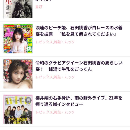
書評
浪速のピーチ姫、石田桃香が白レースの水着
姿を披露 「私を見て癒されてください」
トピックス,雑誌・ムック
令和のグラビアクイーン石田桃香の夏らしい
姿！ 銭湯で牛乳をごっくん
トピックス,雑誌・ムック
櫻井翔の右手骨折、雨の野外ライブ...21年を
振り返る嵐インタビュー
トピックス,雑誌・ムック