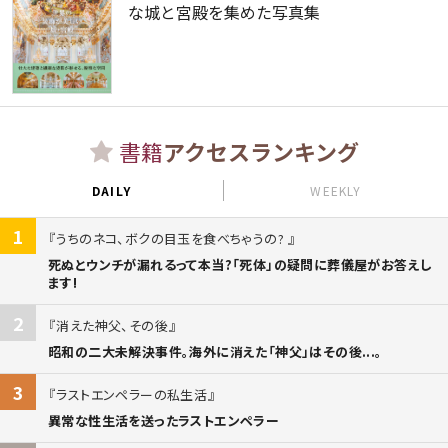
な城と宮殿を集めた写真集
書籍
アクセスランキング
DAILY
WEEKLY
1
うちのネコ、ボクの目玉を食べちゃうの?
死ぬとウンチが漏れるって本当?「死体」の疑問に葬儀屋がお答えし
ます!
2
消えた神父、その後
昭和の二大未解決事件。海外に消えた「神父」はその後...。
3
ラストエンペラーの私生活
異常な性生活を送ったラストエンペラー