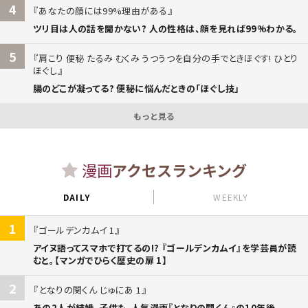
4
あなたの顔には99%理由がある
ツリ目は人の話を聞かない? 人の性格は、顔を見れば99%わかる。
5
肩こり 便秘 たるみ むくみ うつうつを自分の手でときほぐす! ひとり
ほぐし
腸のどこが凝ってる? 便秘に悩んだときの「ほぐし技」
もっと見る
漫画
アクセスランキング
DAILY
WEEKLY
1
ゴールデンカムイ 1
アイヌ語ってスマホで打てるの!? 『ゴールデンカムイ』を学芸員が読
むと。【マンガでひらく歴史の扉 1】
2
となりの関くん じゅにあ 1
あの2人が結婚、子供も。人気漫画『となりの関くん』の10年後