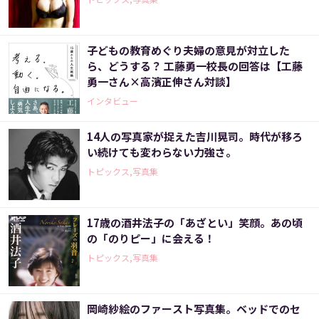
子どもの教育めぐり夫婦の意見が対立した
ら、どうする？ 工藤勇一校長の回答は【工藤
勇一さん×高濱正伸さん対談】
インタビュー
14人の写真家が捉えた吉川晃司。時代が移ろ
い続けても変わらない力強さ。
トピックス,写真集
17歳の酒井法子の「あざとい」笑顔。あの頃
の「のりピー」に会える！
トピックス,写真集
岡崎紗絵のファースト写真集。ベッドでのセ