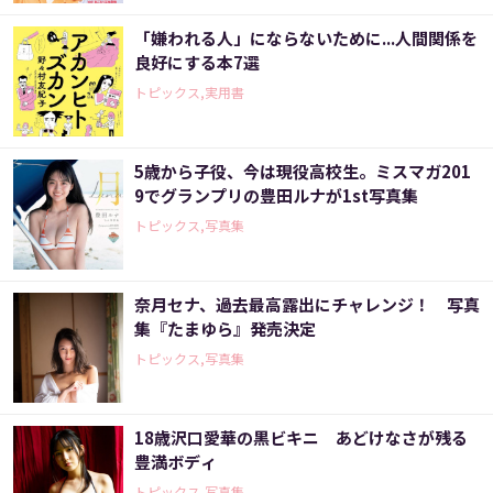
「嫌われる人」にならないために...人間関係を
良好にする本7選
トピックス,実用書
5歳から子役、今は現役高校生。ミスマガ201
9でグランプリの豊田ルナが1st写真集
トピックス,写真集
奈月セナ、過去最高露出にチャレンジ！ 写真
集『たまゆら』発売決定
トピックス,写真集
18歳沢口愛華の黒ビキニ あどけなさが残る
豊満ボディ
トピックス,写真集