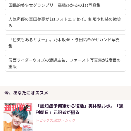
国民的美少女グランプリ 高橋ひかるの1st写真集
人気声優の富田美憂が1stフォトエッセイ。制服や和装の微笑
み
「色気もあるとよー」。乃木坂46・与田祐希がセカンド写真
集
仮面ライダーウォズの渡邊圭祐、ファースト写真集が2度目の
重版
今、あなたにオススメ
「認知症予備軍から復活」実体験ルポ。「週
刊朝日」元記者が綴る
トピックス,雑誌・ムック