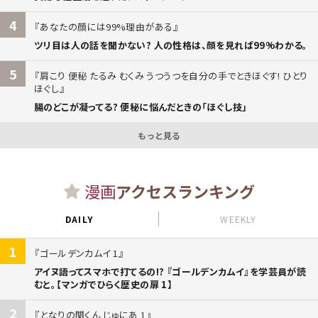
4
あなたの顔には99%理由がある
ツリ目は人の話を聞かない? 人の性格は、顔を見れば99%わかる。
5
肩こり 便秘 たるみ むくみ うつうつを自分の手でときほぐす! ひとり
ほぐし
腸のどこが凝ってる? 便秘に悩んだときの「ほぐし技」
もっと見る
漫画
アクセスランキング
DAILY
WEEKLY
1
ゴールデンカムイ 1
アイヌ語ってスマホで打てるの!? 『ゴールデンカムイ』を学芸員が読
むと。【マンガでひらく歴史の扉 1】
2
となりの関くん じゅにあ 1