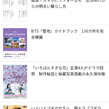
らの明るい暮らし方
BTS「聖地」ガイドブック 130カ所を完
全網羅
『いちばんすきな花』主演4人がドラマ回
想 制作秘話と秘蔵写真満載の永久保存版
いよいよブギの女王へ 朝ドラ『ブギウ