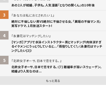
あの2人が結婚、子供も。人気漫画『となりの関くん』の10年後
3
あなたは私におとされたい 1
絶対に不倫しない男VS絶対に不倫させる女。「異端の不倫マンガ」
実写ドラマ、1月放送スタート!
4
永妻花はマッチングしたい
【マンガ】アプリで水泳インストラクター男とマッチング!肉体派すぎ
るイケメンにうっとりしていると...「雨宿りしてく?」〈永妻花はマッチ
ングしたい(2)〉
5
北欧女子オーサ、日本で恋をする。
北欧女子オーサ、日本で恋をする。:(7) 離婚率が高いスウェーデン。
結婚より人気なのは...
もっと見る