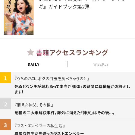
ギ』ガイドブック第2弾
書籍
アクセスランキング
DAILY
WEEKLY
1
うちのネコ、ボクの目玉を食べちゃうの?
死ぬとウンチが漏れるって本当?「死体」の疑問に葬儀屋がお答えし
ます!
2
消えた神父、その後
昭和の二大未解決事件。海外に消えた「神父」はその後...。
3
ラストエンペラーの私生活
異常な性生活を送ったラストエンペラー