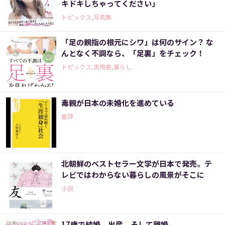
キドキしちゃってください」
トピックス,写真集
「足の親指の根元にシワ」は何のサイン？ な
んとなく不調なら、「足裏」をチェック！
トピックス,実用書,暮らし
毒親が日本の未婚化を進めている
書評
北朝鮮のベストセラー文学が日本で発売。テ
レビではわからない暮らしの風景がそこに
小説
17歳で結婚、出産、そして離婚