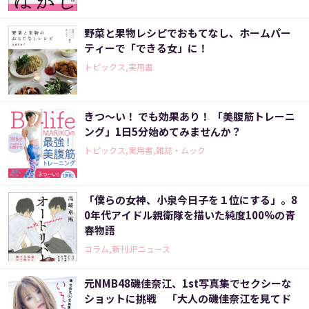
野菜と果物レシピでおもてなし、ホームパー
ティーで「できる女」に！
トピックス,実用書
きつ～い！ でも効果あり！ 「美腹筋トレーニ
ング」1日5分始めてみませんか？
トピックス,実用書,雑誌・ムック
「僕らの女神、小泉今日子を１位にする」。8
0年代アイドル親衛隊を描いた純度100%の青
春物語
コラム,新刊JPニュース
元NMB48磯佳奈江、1st写真集でセクシーな
ショットに挑戦 「大人の磯佳奈江を見てド