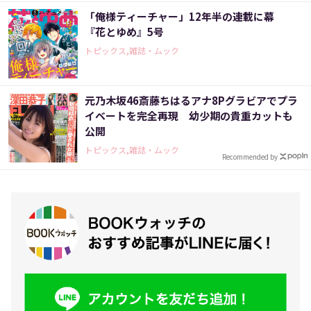
「俺様ティーチャー」12年半の連載に幕
『花とゆめ』5号
トピックス,雑誌・ムック
元乃木坂46斎藤ちはるアナ8Pグラビアでプラ
イベートを完全再現 幼少期の貴重カットも
公開
トピックス,雑誌・ムック
Recommended by