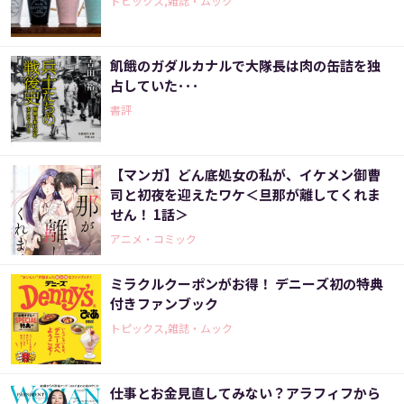
トピックス,雑誌・ムック
飢餓のガダルカナルで大隊長は肉の缶詰を独
占していた･･･
書評
【マンガ】どん底処女の私が、イケメン御曹
司と初夜を迎えたワケ＜旦那が離してくれま
せん！ 1話＞
アニメ・コミック
ミラクルクーポンがお得！ デニーズ初の特典
付きファンブック
トピックス,雑誌・ムック
仕事とお金見直してみない？アラフィフから