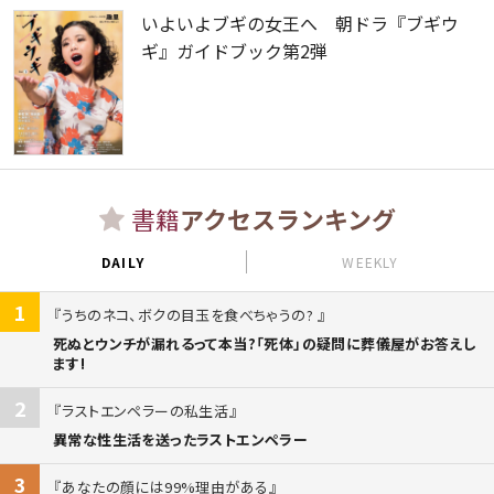
いよいよブギの女王へ 朝ドラ『ブギウ
ギ』ガイドブック第2弾
書籍
アクセスランキング
DAILY
WEEKLY
1
うちのネコ、ボクの目玉を食べちゃうの?
死ぬとウンチが漏れるって本当?「死体」の疑問に葬儀屋がお答えし
ます!
2
ラストエンペラーの私生活
異常な性生活を送ったラストエンペラー
3
あなたの顔には99%理由がある