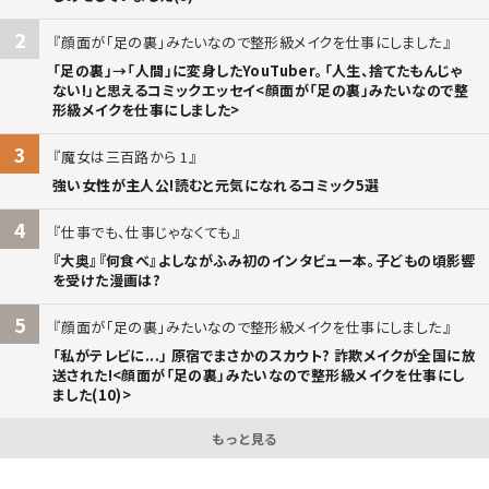
2
顔面が「足の裏」みたいなので整形級メイクを仕事にしました
「足の裏」→「人間」に変身したYouTuber。「人生、捨てたもんじゃ
ない!」と思えるコミックエッセイ<顔面が「足の裏」みたいなので整
形級メイクを仕事にしました>
3
魔女は三百路から 1
強い女性が主人公!読むと元気になれるコミック5選
4
仕事でも、仕事じゃなくても
『大奥』『何食べ』よしながふみ初のインタビュー本。子どもの頃影響
を受けた漫画は?
5
顔面が「足の裏」みたいなので整形級メイクを仕事にしました
「私がテレビに...」 原宿でまさかのスカウト? 詐欺メイクが全国に放
送された!<顔面が「足の裏」みたいなので整形級メイクを仕事にし
ました(10)>
もっと見る