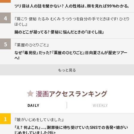
ツリ目は人の話を聞かない? 人の性格は、顔を見れば99%わかる。
4
肩こり 便秘 たるみ むくみ うつうつを自分の手でときほぐす! ひとり
ほぐし
腸のどこが凝ってる? 便秘に悩んだときの「ほぐし技」
5
薬屋のひとりごと
なぜ「毒見役」だった?『薬屋のひとりごと』日向夏さんが歴史ツアー
へ!
もっと見る
漫画
アクセスランキング
DAILY
WEEKLY
1
娘がいじめをしていました
「え? 何よこれ」...。謝罪後に待ち受けていたSNSでの告発<娘がい
じめをしていました(9)>