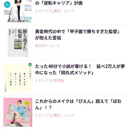
の「逆転キャリア」計画
トピックス,雑誌・ムック
黄金時代の中で「甲子園で勝ちすぎた監督」
が抱えた苦悩
新刊JPニュース
たった40分で小説が書ける！ 延べ2万人が夢
中になった「田丸式メソッド」
トピックス,実用書
これからのメイクは「ぴえん」超えて「ぱお
ん」！？
トピックス,雑誌・ムック