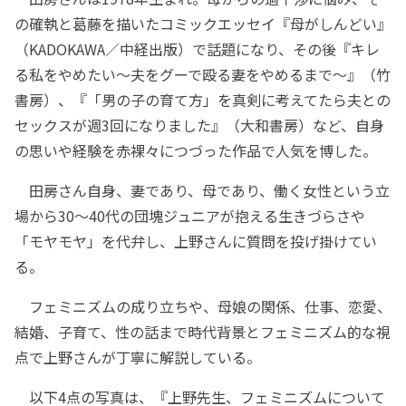
の確執と葛藤を描いたコミックエッセイ『母がしんどい』
（KADOKAWA／中経出版）で話題になり、その後『キレ
る私をやめたい～夫をグーで殴る妻をやめるまで～』（竹
書房）、『「男の子の育て方」を真剣に考えてたら夫との
セックスが週3回になりました』（大和書房）など、自身
の思いや経験を赤裸々につづった作品で人気を博した。
田房さん自身、妻であり、母であり、働く女性という立
場から30～40代の団塊ジュニアが抱える生きづらさや
「モヤモヤ」を代弁し、上野さんに質問を投げ掛けてい
る。
フェミニズムの成り立ちや、母娘の関係、仕事、恋愛、
結婚、子育て、性の話まで時代背景とフェミニズム的な視
点で上野さんが丁寧に解説している。
以下4点の写真は、『上野先生、フェミニズムについて