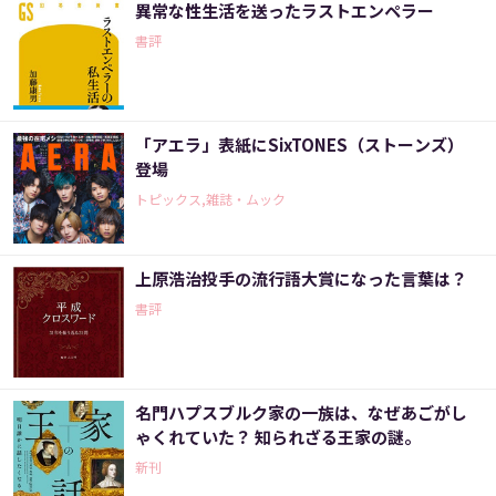
異常な性生活を送ったラストエンペラー
書評
「アエラ」表紙にSixTONES（ストーンズ）
登場
トピックス,雑誌・ムック
上原浩治投手の流行語大賞になった言葉は？
書評
名門ハプスブルク家の一族は、なぜあごがし
ゃくれていた？ 知られざる王家の謎。
新刊