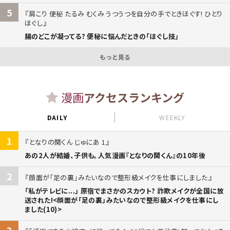
5
肩こり 便秘 たるみ むくみ うつうつを自分の手でときほぐす! ひとり
ほぐし
腸のどこが凝ってる? 便秘に悩んだときの「ほぐし技」
もっと見る
漫画
アクセスランキング
DAILY
WEEKLY
1
となりの関くん じゅにあ 1
あの2人が結婚、子供も。人気漫画『となりの関くん』の10年後
2
顔面が「足の裏」みたいなので整形級メイクを仕事にしました
「私がテレビに...」 原宿でまさかのスカウト? 詐欺メイクが全国に放
送された!<顔面が「足の裏」みたいなので整形級メイクを仕事にし
ました(10)>