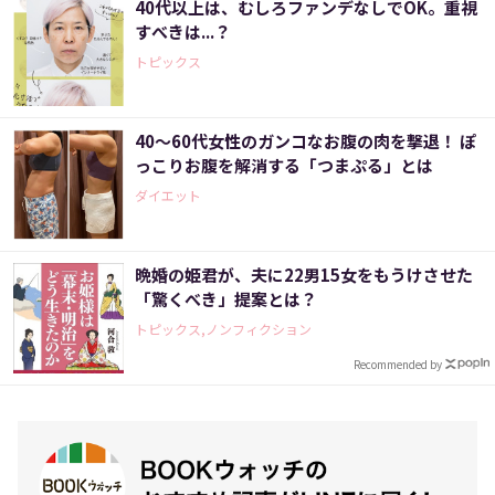
40代以上は、むしろファンデなしでOK。重視
すべきは...？
トピックス
40～60代女性のガンコなお腹の肉を撃退！ ぽ
っこりお腹を解消する「つまぷる」とは
ダイエット
晩婚の姫君が、夫に22男15女をもうけさせた
「驚くべき」提案とは？
トピックス,ノンフィクション
Recommended by