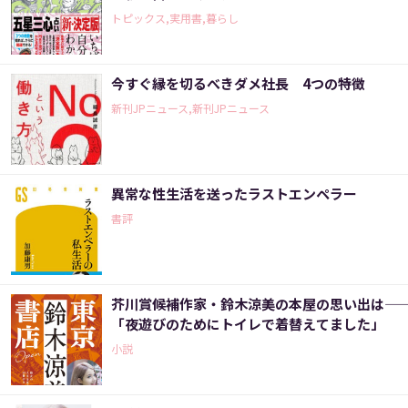
トピックス,実用書,暮らし
今すぐ縁を切るべきダメ社長 4つの特徴
新刊JPニュース,新刊JPニュース
異常な性生活を送ったラストエンペラー
書評
芥川賞候補作家・鈴木涼美の本屋の思い出は――
「夜遊びのためにトイレで着替えてました」
小説