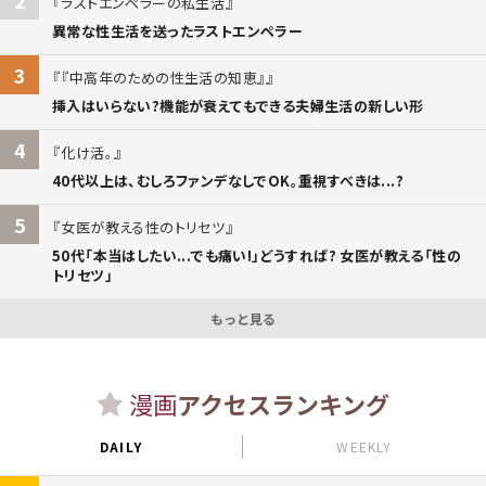
2
ラストエンペラーの私生活
異常な性生活を送ったラストエンペラー
3
『中高年のための性生活の知恵』
挿入はいらない?機能が衰えてもできる夫婦生活の新しい形
4
化け活。
40代以上は、むしろファンデなしでOK。重視すべきは...?
5
女医が教える性のトリセツ
50代「本当はしたい...でも痛い!」どうすれば? 女医が教える「性の
トリセツ」
もっと見る
漫画
アクセスランキング
DAILY
WEEKLY