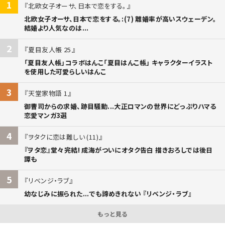
1
北欧女子オーサ、日本で恋をする。
北欧女子オーサ、日本で恋をする。:(7) 離婚率が高いスウェーデン。
結婚より人気なのは...
2
夏目友人帳 25
「夏目友人帳」コラボはんこ「夏目はんこ帳」 キャラクターイラスト
を使用した可愛らしいはんこ
3
天堂家物語 1
御曹司からの求婚、跡目騒動...大正ロマンの世界にどっぷりハマる
恋愛マンガ3選
4
ヲタクに恋は難しい (11)
『ヲタ恋』堂々完結! 成海がついにオタク告白 描きおろしでは後日
譚も
5
リベンジ・ラブ
幼なじみに振られた...でも諦めきれない 『リベンジ・ラブ』
もっと見る