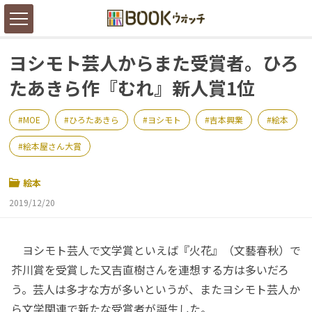
ヨシモト芸人からまた受賞者。ひろ
たあきら作『むれ』新人賞1位
MOE
ひろたあきら
ヨシモト
吉本興業
絵本
絵本屋さん大賞
絵本
2019/12/20
ヨシモト芸人で文学賞といえば『火花』（文藝春秋）で
芥川賞を受賞した又吉直樹さんを連想する方は多いだろ
う。芸人は多才な方が多いというが、またヨシモト芸人か
ら文学関連で新たな受賞者が誕生した。