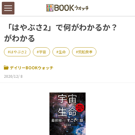
「はやぶさ2」で何がわかるか？
がわかる
はやぶさ2
宇宙
生命
荒舩良孝
デイリーBOOKウォッチ
2020/12/ 8