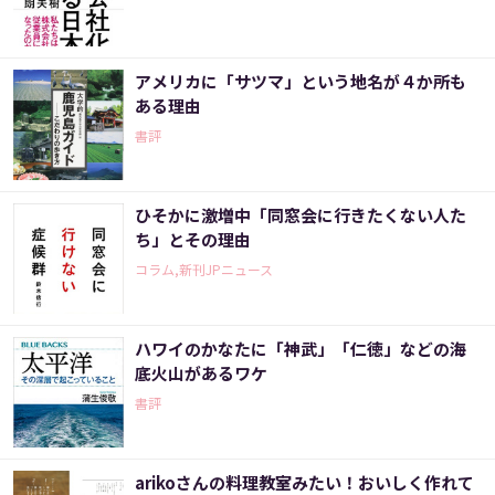
アメリカに「サツマ」という地名が４か所も
ある理由
書評
ひそかに激増中「同窓会に行きたくない人た
ち」とその理由
コラム,新刊JPニュース
ハワイのかなたに「神武」「仁徳」などの海
底火山があるワケ
書評
arikoさんの料理教室みたい！おいしく作れて