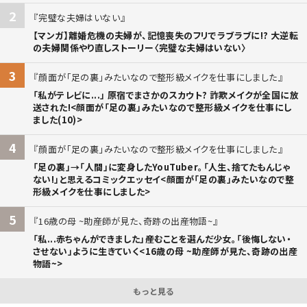
2
完璧な夫婦はいない
【マンガ】離婚危機の夫婦が、記憶喪失のフリでラブラブに!? 大逆転
の夫婦関係やり直しストーリー〈完璧な夫婦はいない〉
3
顔面が「足の裏」みたいなので整形級メイクを仕事にしました
「私がテレビに...」 原宿でまさかのスカウト? 詐欺メイクが全国に放
送された!<顔面が「足の裏」みたいなので整形級メイクを仕事にし
ました(10)>
4
顔面が「足の裏」みたいなので整形級メイクを仕事にしました
「足の裏」→「人間」に変身したYouTuber。「人生、捨てたもんじゃ
ない!」と思えるコミックエッセイ<顔面が「足の裏」みたいなので整
形級メイクを仕事にしました>
5
16歳の母 ~助産師が見た、奇跡の出産物語~
「私...赤ちゃんができました」――産むことを選んだ少女。「後悔しない・
させない」ように生きていく<16歳の母 ~助産師が見た、奇跡の出産
物語~>
もっと見る