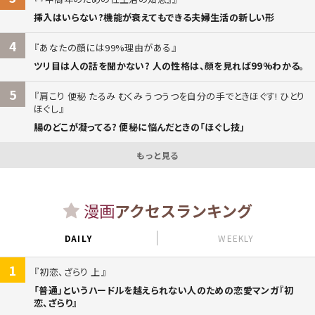
挿入はいらない?機能が衰えてもできる夫婦生活の新しい形
4
あなたの顔には99%理由がある
ツリ目は人の話を聞かない? 人の性格は、顔を見れば99%わかる。
5
肩こり 便秘 たるみ むくみ うつうつを自分の手でときほぐす! ひとり
ほぐし
腸のどこが凝ってる? 便秘に悩んだときの「ほぐし技」
もっと見る
漫画
アクセスランキング
DAILY
WEEKLY
1
初恋、ざらり 上
「普通」というハードルを越えられない人のための恋愛マンガ『初
恋、ざらり』