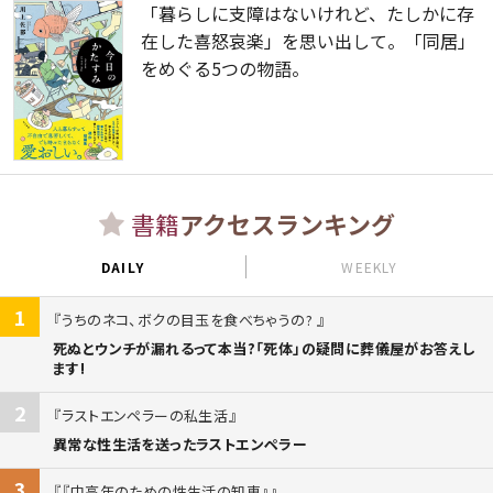
「暮らしに支障はないけれど、たしかに存
在した喜怒哀楽」を思い出して。「同居」
をめぐる5つの物語。
書籍
アクセスランキング
DAILY
WEEKLY
1
うちのネコ、ボクの目玉を食べちゃうの?
死ぬとウンチが漏れるって本当?「死体」の疑問に葬儀屋がお答えし
ます!
2
ラストエンペラーの私生活
異常な性生活を送ったラストエンペラー
3
『中高年のための性生活の知恵』