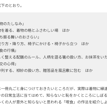
下のとおり。
着物のたしなみ」
を着る、着物の格とふさわしい場 ほか
立ち振る舞いのおさらい」
り方・降り方、椅子にかける・椅子から立つ ほか
喫食の行儀」
く整える配膳のルール、人柄を語る箸の扱い方、お抹茶をい
社交の心得」
列する、袱紗の扱い方、贈答品を風呂敷に包む ほか
一冊丸ごと身につけておきたいところだが、実際は着物に縁
分の日常生活に当てはめて、知らないと恥をかくところにしぼ
多くの人が意外と知らないと思われる「喫食」の作法を紹介し