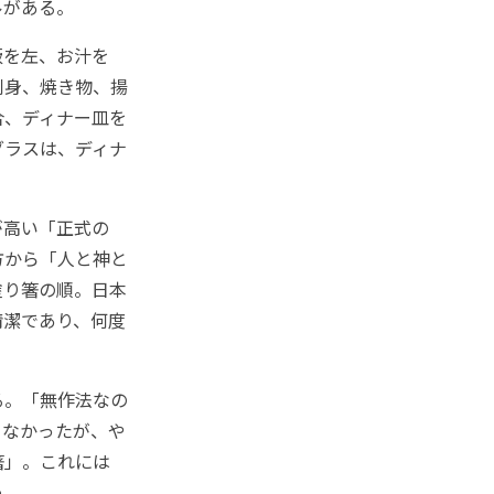
ルがある。
飯を左、お汁を
刺身、焼き物、揚
合、ディナー皿を
グラスは、ディナ
が高い「正式の
方から「人と神と
塗り箸の順。日本
清潔であり、何度
る。「無作法なの
らなかったが、や
箸」。これには
う。