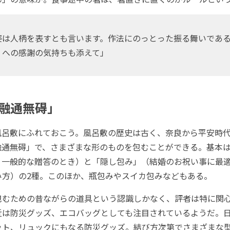
は人柄を表すとも言います。作法にのっとった振る舞いであ
』への感謝の気持ちも添えて」
融通無碍」
呂敷にふれておこう。風呂敷の歴史は古く、奈良から平安時代
融通無碍」で、さまざまな形のものを包むことができる。基本
、一般的な贈答のとき）と「隠し包み」（結婚のお祝い事に最
み方）の2種。このほか、瓶包みやスイカ包みなどもある。
むための昔ながらの道具という認識しかなく、評者は特に関
近は防災グッズ、エコバッグとしても注目されているようだ。
ット、リュックにもなる防災グッズ。結び方次第でさまざまな