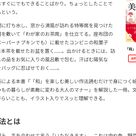
はすぐにでもできることばかり。ちょっとしたことで
るという。
に打ち水し、窓から清風が訪れる特等席を見つけた
団を敷いて「わが家のお茶席」を仕立てる。座布団の
ペーパーナプキンでも）に載せたコンビニの和菓子
「和」
本茶を載せたお盆を置く......。出かけるときには、訪
しの品をお気に入りの風呂敷で包む。汗ばむ陽気な
a
ッグに忍ばせておく......。
による本書『「和」を楽しむ美しい作法――読むだけで身につく
つもの暮らしが素敵に変わる大人のマナー」を解説した一冊。
づらいことも、イラスト入りでスッと理解できる。
法とは
み、手を合わせて言う「いただきます」。これは肉や魚、野