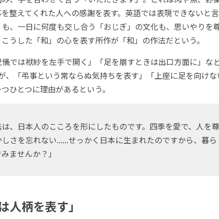
事を整えてくれた人への感謝を表す。英語では表現できないと言
」も、一日に何度も交し合う「おじぎ」の文化も、思いやりを
、こうした「和」の心を表す所作が「和」の作法だという。
儀では袱紗を左手で開く」「足を崩すときは出口方面に」な
.と思うが、「弔事という常ならぬ気持ちを表す」「上座に足を向け
一つひとつに理由があるという。
は、日本人のこころを形にしたものです。四季を愛で、人を尊
しさを忘れない......せっかく日本に生まれたのですから、暮
でみませんか？」
は人柄を表す」