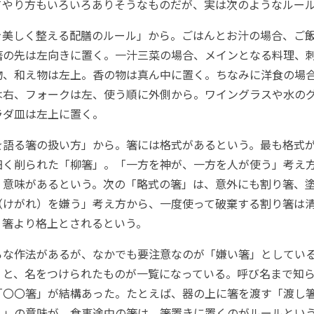
てやり方もいろいろありそうなものだが、実は次のようなルー
美しく整える配膳のルール」から。ごはんとお汁の場合、ご
箸の先は左向きに置く。一汁三菜の場合、メインとなる料理、
物、和え物は左上。香の物は真ん中に置く。ちなみに洋食の場
は右、フォークは左、使う順に外側から。ワイングラスや水の
ラダ皿は左上に置く。
語る箸の扱い方」から。箸には格式があるという。最も格式
細く削られた「柳箸」。「一方を神が、一方を人が使う」考え
」意味があるという。次の「略式の箸」は、意外にも割り箸、
（けがれ）を嫌う」考え方から、一度使って破棄する割り箸は
り箸より格上とされるという。
な作法があるが、なかでも要注意なのが「嫌い箸」としてい
」と、名をつけられたものが一覧になっている。呼び名まで知
「〇〇箸」が結構あった。たとえば、器の上に箸を渡す「渡し
ん」の意味が。食事途中の箸は、箸置きに置くのがルールとい