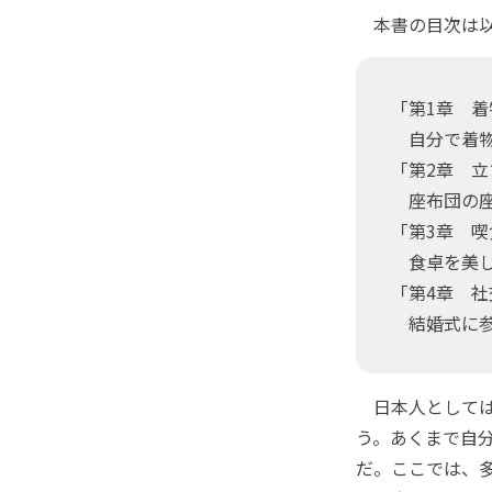
本書の目次は以
「第1章 
自分で着物
「第2章 
座布団の座
「第3章 
食卓を美し
「第4章 
結婚式に参
日本人としては
う。あくまで自
だ。ここでは、