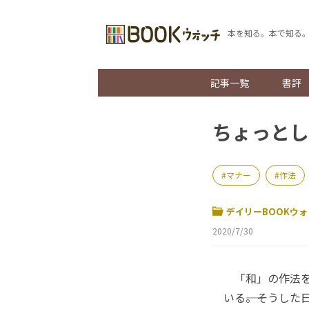
本を知る。本で知る
記事一覧
書評
ちょっとし
マナー
作法
デイリーBOOKウォ
2020/7/30
「和」の作法を
いる――。そうし