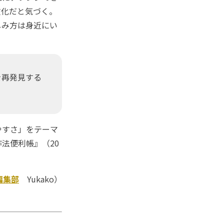
文化だと気づく。
しみ方は身近にい
を再発見する
やすさ」をテーマ
法便利帳』（20
編集部
Yukako）