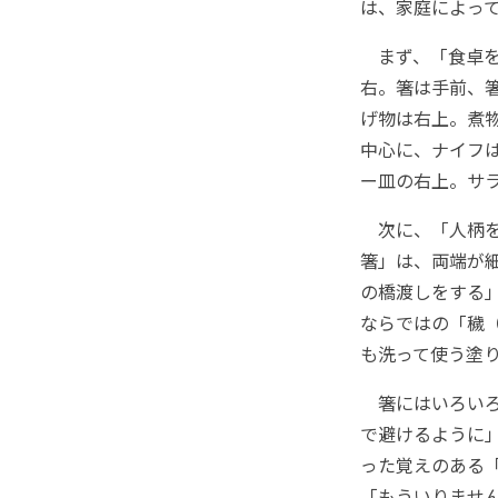
は、家庭によっ
まず、「食卓を
右。箸は手前、
げ物は右上。煮
中心に、ナイフ
ー皿の右上。サ
次に、「人柄を
箸」は、両端が
の橋渡しをする
ならではの「穢
も洗って使う塗
箸にはいろいろ
で避けるように
った覚えのある
「もういりませ