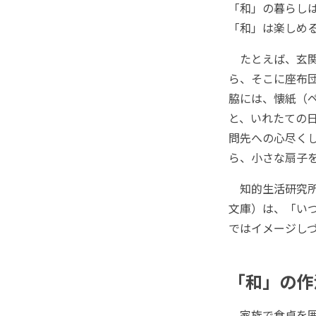
「和」の暮らし
「和」は楽しめ
たとえば、玄関
ら、そこに座布
脇には、懐紙（
と、いれたての日
問先への心尽く
ら、小さな扇子をバ
知的生活研究所
文庫）は、「い
ではイメージし
「和」の作
家族で食卓を囲