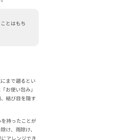
ることはもち
にまで遡るとい
は「お使い包み」
適、結び目を隠す
心を持ったことが
日除け、雨除け、
型にアレンジでき