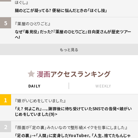
ほぐし
腸のどこが凝ってる? 便秘に悩んだときの「ほぐし技」
5
薬屋のひとりごと
なぜ「毒見役」だった?『薬屋のひとりごと』日向夏さんが歴史ツアー
へ!
もっと見る
漫画
アクセスランキング
DAILY
WEEKLY
1
娘がいじめをしていました
「え? 何よこれ」...。謝罪後に待ち受けていたSNSでの告発<娘がい
じめをしていました(9)>
2
顔面が「足の裏」みたいなので整形級メイクを仕事にしました
「足の裏」→「人間」に変身したYouTuber。「人生、捨てたもんじゃ