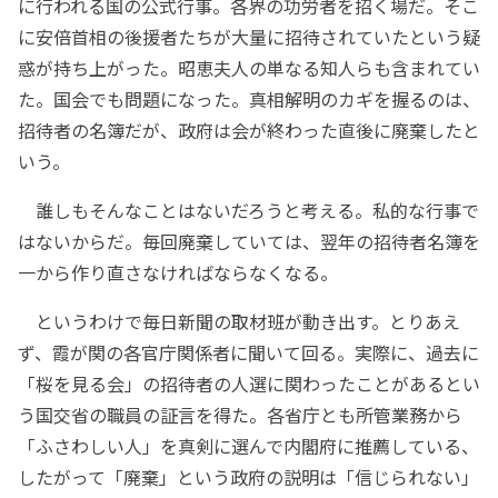
に行われる国の公式行事。各界の功労者を招く場だ。そこ
に安倍首相の後援者たちが大量に招待されていたという疑
惑が持ち上がった。昭恵夫人の単なる知人らも含まれてい
た。国会でも問題になった。真相解明のカギを握るのは、
招待者の名簿だが、政府は会が終わった直後に廃棄したと
いう。
誰しもそんなことはないだろうと考える。私的な行事で
はないからだ。毎回廃棄していては、翌年の招待者名簿を
一から作り直さなければならなくなる。
というわけで毎日新聞の取材班が動き出す。とりあえ
ず、霞が関の各官庁関係者に聞いて回る。実際に、過去に
「桜を見る会」の招待者の人選に関わったことがあるとい
う国交省の職員の証言を得た。各省庁とも所管業務から
「ふさわしい人」を真剣に選んで内閣府に推薦している、
したがって「廃棄」という政府の説明は「信じられない」