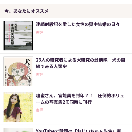
今、あなたにオススメ
連続射殺犯を愛した女性の獄中結婚の日々
書評
23人の研究者による犬研究の最前線 犬の目
線でみる人類史
書評
壇蜜さん、官能美を封印？！ 圧倒的ボリュ
ームの写真集2冊同時に刊行
書評
YouTubeで話題の「おじいちゃん先生」直