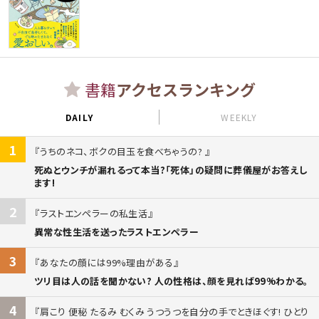
書籍
アクセスランキング
DAILY
WEEKLY
1
うちのネコ、ボクの目玉を食べちゃうの?
死ぬとウンチが漏れるって本当?「死体」の疑問に葬儀屋がお答えし
ます!
2
ラストエンペラーの私生活
異常な性生活を送ったラストエンペラー
3
あなたの顔には99%理由がある
ツリ目は人の話を聞かない? 人の性格は、顔を見れば99%わかる。
4
肩こり 便秘 たるみ むくみ うつうつを自分の手でときほぐす! ひとり