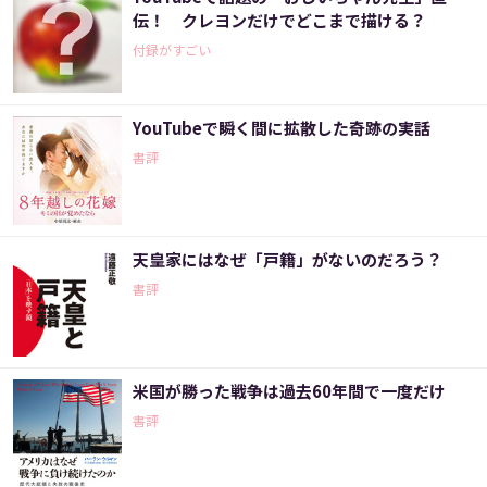
伝！ クレヨンだけでどこまで描ける？
付録がすごい
YouTubeで瞬く間に拡散した奇跡の実話
書評
天皇家にはなぜ「戸籍」がないのだろう？
書評
米国が勝った戦争は過去60年間で一度だけ
書評