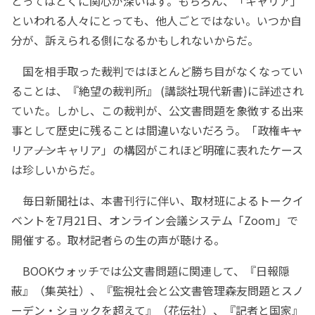
とってはとくに関心が深いはず。もちろん、「キャリア」
といわれる人々にとっても、他人ごとではない。いつか自
分が、訴えられる側になるかもしれないからだ。
国を相手取った裁判ではほとんど勝ち目がなくなってい
ることは、『絶望の裁判所』 (講談社現代新書)に詳述され
ていた。しかし、この裁判が、公文書問題を象徴する出来
事として歴史に残ることは間違いないだろう。「政権――キャ
リア――ノンキャリア」の構図がこれほど明確に表れたケース
は珍しいからだ。
毎日新聞社は、本書刊行に伴い、取材班によるトークイ
ベントを7月21日、オンライン会議システム「Zoom」で
開催する。取材記者らの生の声が聴ける。
BOOKウォッチでは公文書問題に関連して、『日報隠
蔽』（集英社）、『監視社会と公文書管理――森友問題とスノ
ーデン・ショックを超えて』（花伝社）、『記者と国家』