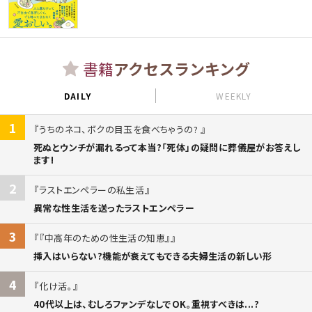
書籍
アクセスランキング
DAILY
WEEKLY
1
うちのネコ、ボクの目玉を食べちゃうの?
死ぬとウンチが漏れるって本当?「死体」の疑問に葬儀屋がお答えし
ます!
2
ラストエンペラーの私生活
異常な性生活を送ったラストエンペラー
3
『中高年のための性生活の知恵』
挿入はいらない?機能が衰えてもできる夫婦生活の新しい形
4
化け活。
40代以上は、むしろファンデなしでOK。重視すべきは...?