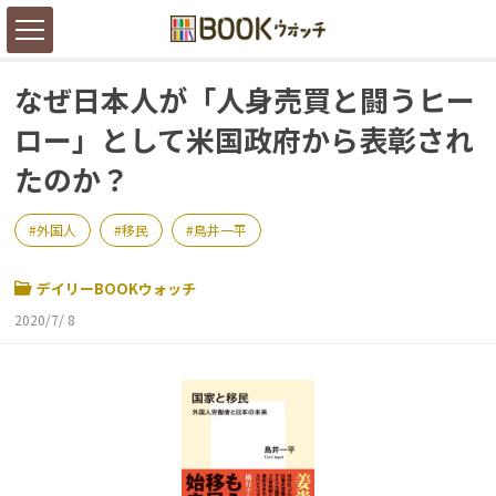
なぜ日本人が「人身売買と闘うヒー
ロー」として米国政府から表彰され
たのか？
外国人
移民
鳥井一平
デイリーBOOKウォッチ
2020/7/ 8