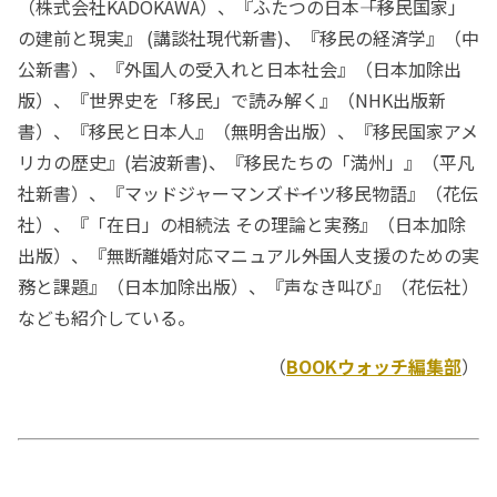
（株式会社KADOKAWA）、『ふたつの日本――「移民国家」
の建前と現実』 (講談社現代新書)、『移民の経済学』（中
公新書）、『外国人の受入れと日本社会』（日本加除出
版）、『世界史を「移民」で読み解く』（NHK出版新
書）、『移民と日本人』（無明舎出版）、『移民国家アメ
リカの歴史』(岩波新書)、『移民たちの「満州」』（平凡
社新書）、『マッドジャーマンズ――ドイツ移民物語』（花伝
社）、『「在日」の相続法 その理論と実務』（日本加除
出版）、『無断離婚対応マニュアル――外国人支援のための実
務と課題』（日本加除出版）、『声なき叫び』（花伝社）
なども紹介している。
（
BOOKウォッチ編集部
）