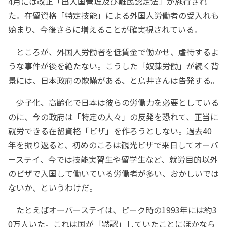
4月には改正「出入国管理及び難民認定法」が施行され
た。在留資格「特定技能」による外国人労働者の受入れも
始まり、今後さらに増えることが確実視されている。
ところが、外国人労働者を低賃金で働かせ、虐待するよ
うな事件が後を絶たない。こうした「奴隷労働」が続く背
景には、日本政府の欺瞞がある、と鳥井さんは告発する。
少子化、高齢化で日本は彼らの労働力を必要としている
のに、今の政府は「特定の人々」の反発を恐れて、正当に
就労できる在留資格「ビザ」を作ろうとしない。過去40
年を振り返ると、初めのころは観光ビザで来日してオーバ
ーステイ、今では技能実習生や留学生など、就労目的以外
のビザで入国して働いている労働者が多い、おかしいでは
ないか、というわけだ。
たとえばオーバーステイは、ピーク時の1993年には約3
0万人いた。これは国が「黙認」していたことにほかなら