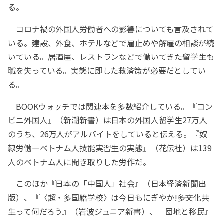
る。
コロナ禍の外国人労働者への影響についても言及されて
いる。建設、外食、ホテルなどで雇止めや解雇の相談が続
いている。居酒屋、レストランなどで働いてきた留学生も
職を失っている。実態に即した救済策が必要だとしてい
る。
BOOKウォッチでは関連本を多数紹介している。『コン
ビニ外国人』（新潮新書）は日本の外国人留学生27万人
のうち、26万人がアルバイトをしていると伝える。『奴
隷労働―ベトナム人技能実習生の実態』（花伝社）は139
人のベトナム人に聞き取りした労作だ。
このほか『日本の「中国人」社会』（日本経済新聞出
版）、『〈超・多国籍学校〉は今日もにぎやか!――多文化共
生って何だろう』（岩波ジュニア新書）、『団地と移民』