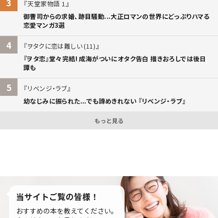
3
天堂家物語 1
御曹司からの求婚、跡目騒動...大正ロマンの世界にどっぷりハマる
恋愛マンガ3選
4
ヲタクに恋は難しい (11)
『ヲタ恋』堂々完結! 成海がついにオタク告白 描きおろしでは後日
譚も
5
リベンジ・ラブ
幼なじみに振られた...でも諦めきれない 『リベンジ・ラブ』
もっと見る
当サイトご覧の皆様！
おすすめの本を教えてください。