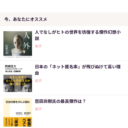
今、あなたにオススメ
人でなしがヒトの世界を彷徨する傑作幻想小
説
書評
日本の「ネット匿名率」が飛びぬけて高い理
由
書評
百田尚樹氏の最高傑作は？
書評