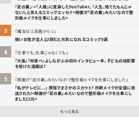
「足の裏」→「人間」に変身したYouTuber。「人生、捨てたもんじゃ
ない!」と思えるコミックエッセイ<顔面が「足の裏」みたいなので整
形級メイクを仕事にしました>
3
魔女は三百路から 1
強い女性が主人公!読むと元気になれるコミック5選
4
仕事でも、仕事じゃなくても
『大奥』『何食べ』よしながふみ初のインタビュー本。子どもの頃影響
を受けた漫画は?
5
顔面が「足の裏」みたいなので整形級メイクを仕事にしました
「私がテレビに...」 原宿でまさかのスカウト? 詐欺メイクが全国に放
送された!<顔面が「足の裏」みたいなので整形級メイクを仕事にし
ました(10)>
もっと見る