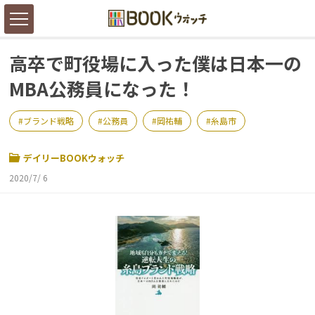
高卒で町役場に入った僕は日本一の
MBA公務員になった！
ブランド戦略
公務員
岡祐輔
糸島市
デイリーBOOKウォッチ
2020/7/ 6