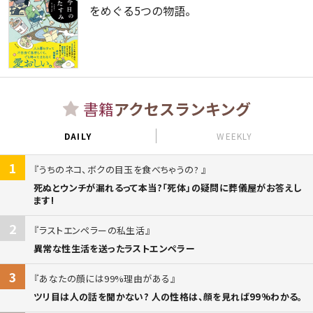
をめぐる5つの物語。
書籍
アクセスランキング
DAILY
WEEKLY
1
うちのネコ、ボクの目玉を食べちゃうの?
死ぬとウンチが漏れるって本当?「死体」の疑問に葬儀屋がお答えし
ます!
2
ラストエンペラーの私生活
異常な性生活を送ったラストエンペラー
3
あなたの顔には99%理由がある
ツリ目は人の話を聞かない? 人の性格は、顔を見れば99%わかる。