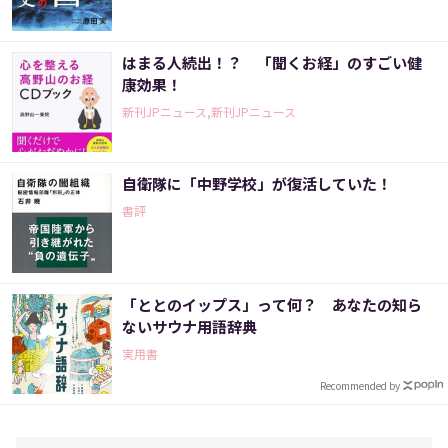
はまる人続出！？ 「聞くお経」のすごい健
康効果！
新刊JPニュース,新刊JPニュース
自衛隊に「中野学校」が復活していた！
書評
「ととのイップス」って何？ あなたの知ら
ないサウナ用語辞典
実用書
Recommended by