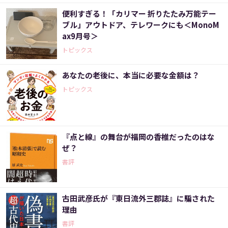
便利すぎる！「カリマー 折りたたみ万能テー
ブル」アウトドア、テレワークにも＜MonoM
ax9月号＞
トピックス
あなたの老後に、本当に必要な金額は？
トピックス
『点と線』の舞台が福岡の香椎だったのはな
ぜ？
書評
古田武彦氏が『東日流外三郡誌』に騙された
理由
書評