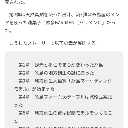
売された。
第2弾は天然真鯛を使った出汁、第3弾は糸島産のメン
マを使った油菓子「博多BARIMEN（バリメン）」だっ
た。
こうしたストーリーで以下の章が展開する。
第1章 観光と移住でまちが変わった糸島
第2章 糸島の地方創生の謎に迫った
第3章 地方創生大臣賞「糸島マーケティング
モデル」が始まった
第4章 糸島ファームtoテーブルは戦略立案だ
った
第5章 地方創生の鍵は民間モデルをつくるこ
と