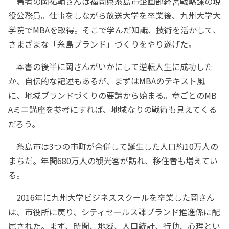
著者の岡祐輔さんは福岡県糸島市企画部経営戦略課の現
役公務員。仕事をしながら放送大学を卒業後、九州大学大
学院でMBAを取得。そこで学んだ知識、技術を活かして、
さまざまな「糸島ブランド」づくりをやり遂げた。
本書の後半に岡さんがいかにして逆転人生に成功した
か、自伝的な記述もあるが、まずはMBAのテキスト風
に、地域ブランドづくりの要諦から始まる。章ごとのMB
Aミニ講座を参考にすれば、地域なりの戦術も見えてくる
だろう。
糸島市は3つの市町が合併して誕生した人口約10万人の
まちだ。年間680万人の観光客が訪れ、移住者も増えてい
る。
2016年に九州大学ビジネススクールを卒業した岡さん
は、市役所に戻り、シティセールス課ブランド推進係に配
属された。まず、時間、地域、人口統計、行動、心理とい