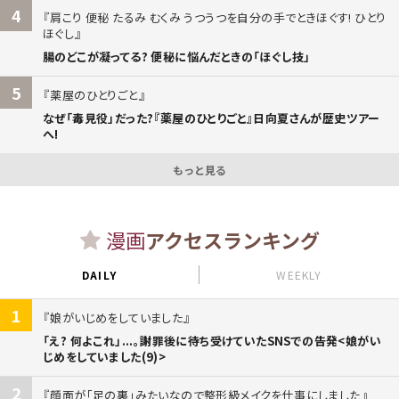
4
肩こり 便秘 たるみ むくみ うつうつを自分の手でときほぐす! ひとり
ほぐし
腸のどこが凝ってる? 便秘に悩んだときの「ほぐし技」
5
薬屋のひとりごと
なぜ「毒見役」だった?『薬屋のひとりごと』日向夏さんが歴史ツアー
へ!
もっと見る
漫画
アクセスランキング
DAILY
WEEKLY
1
娘がいじめをしていました
「え? 何よこれ」...。謝罪後に待ち受けていたSNSでの告発<娘がい
じめをしていました(9)>
2
顔面が「足の裏」みたいなので整形級メイクを仕事にしました