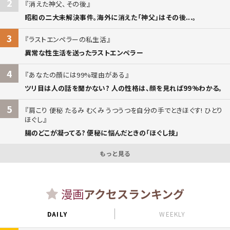
2
消えた神父、その後
昭和の二大未解決事件。海外に消えた「神父」はその後...。
3
ラストエンペラーの私生活
異常な性生活を送ったラストエンペラー
4
あなたの顔には99%理由がある
ツリ目は人の話を聞かない? 人の性格は、顔を見れば99%わかる。
5
肩こり 便秘 たるみ むくみ うつうつを自分の手でときほぐす! ひとり
ほぐし
腸のどこが凝ってる? 便秘に悩んだときの「ほぐし技」
もっと見る
漫画
アクセスランキング
DAILY
WEEKLY