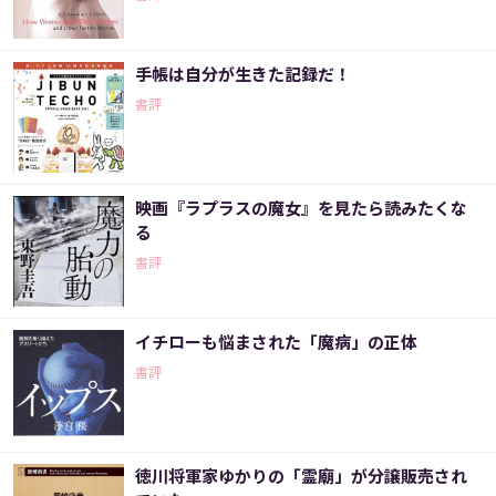
手帳は自分が生きた記録だ！
書評
映画『ラプラスの魔女』を見たら読みたくな
る
書評
イチローも悩まされた「魔病」の正体
書評
徳川将軍家ゆかりの「霊廟」が分譲販売され