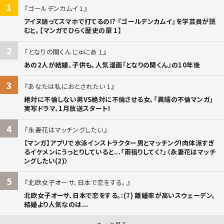
1
ゴールデンカムイ 1
アイヌ語ってスマホで打てるの!? 『ゴールデンカムイ』を学芸員が読
むと。【マンガでひらく歴史の扉 1】
2
となりの関くん じゅにあ 1
あの2人が結婚、子供も。人気漫画『となりの関くん』の10年後
3
あなたは私におとされたい 1
絶対に不倫しない男VS絶対に不倫させる女。「異端の不倫マンガ」
実写ドラマ、1月放送スタート!
4
永妻花はマッチングしたい
【マンガ】アプリで水泳インストラクター男とマッチング!肉体派すぎ
るイケメンにうっとりしていると...「雨宿りしてく?」〈永妻花はマッチ
ングしたい(2)〉
5
北欧女子オーサ、日本で恋をする。
北欧女子オーサ、日本で恋をする。:(7) 離婚率が高いスウェーデン。
結婚より人気なのは...