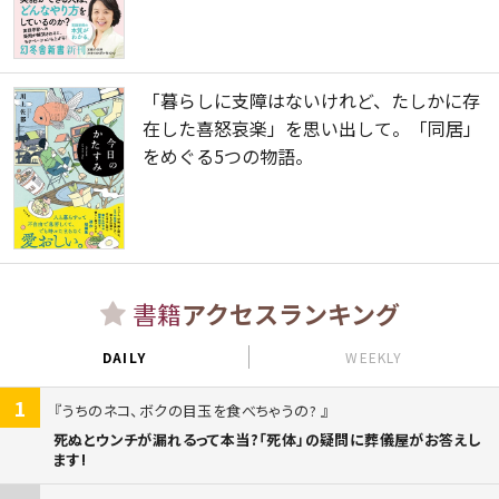
「暮らしに支障はないけれど、たしかに存
在した喜怒哀楽」を思い出して。「同居」
をめぐる5つの物語。
書籍
アクセスランキング
DAILY
WEEKLY
1
うちのネコ、ボクの目玉を食べちゃうの?
死ぬとウンチが漏れるって本当?「死体」の疑問に葬儀屋がお答えし
ます!