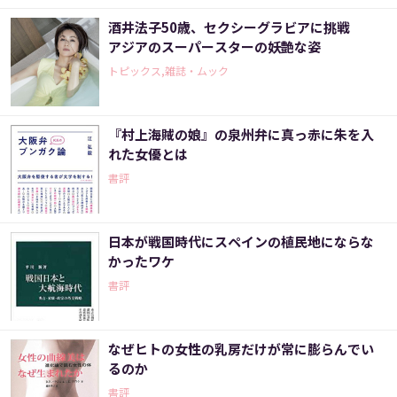
酒井法子50歳、セクシーグラビアに挑戦
アジアのスーパースターの妖艶な姿
トピックス,雑誌・ムック
『村上海賊の娘』の泉州弁に真っ赤に朱を入
れた女優とは
書評
日本が戦国時代にスペインの植民地にならな
かったワケ
書評
なぜヒトの女性の乳房だけが常に膨らんでい
るのか
書評