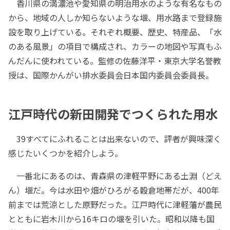
香川県の満濃池や愛知県の明治用水のような有名なもの
から、地域の人しか知らないような堰、用水路まで登録施
設を取り上げている。それぞれ概要、歴史、特産品、「水
のある風景」の項目で構成され、カラーの地図や写真もふ
んだんに使われている。監修の佐藤洋平・東京大学名誉教
授は、国際かんがい排水委員会日本国内委員会委員長。
江戸時代の新田開発でつくられた用水
39すべてにふれることは出来ないので、評者が興味深く
感じたいくつかを紹介しよう。
一番北にあるのは、青森県の津軽平野にある土淵（どえ
ん）堰だ。今は水田や畑がひろがる穀倉地帯だが、400年
前までは荒涼とした原野だった。江戸時代に津軽藩が農民
とともに岩木川から16キロの堰を引いた。昭和以降も国