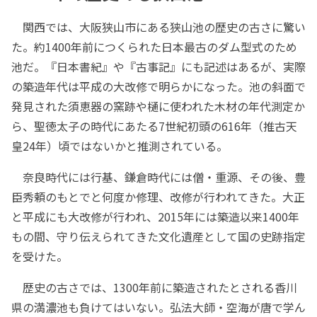
関西では、大阪狭山市にある狭山池の歴史の古さに驚い
た。約1400年前につくられた日本最古のダム型式のため
池だ。『日本書紀』や『古事記』にも記述はあるが、実際
の築造年代は平成の大改修で明らかになった。池の斜面で
発見された須恵器の窯跡や樋に使われた木材の年代測定か
ら、聖徳太子の時代にあたる7世紀初頭の616年（推古天
皇24年）頃ではないかと推測されている。
奈良時代には行基、鎌倉時代には僧・重源、その後、豊
臣秀頼のもとでと何度か修理、改修が行われてきた。大正
と平成にも大改修が行われ、2015年には築造以来1400年
もの間、守り伝えられてきた文化遺産として国の史跡指定
を受けた。
歴史の古さでは、1300年前に築造されたとされる香川
県の満濃池も負けてはいない。弘法大師・空海が唐で学ん