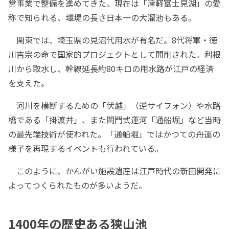
営事業で整備を進めてきた。現在は「津軽富士見湖」の愛
称で知られる、堰堤の長さ日本一の大溜池もある。
関東では、埼玉県の見沼代用水が有名だ。8代将軍・徳
川吉宗の命で国家的プロジェクトとして開削された。利根
川から取水し、幹線延長約80キロの用水路が江戸の経済
を支えた。
河川を横断するための「伏越」（逆サイフォン）や水路
橋である「掛渡井」、また閘門式運河「通船堀」など当時
の最先端技術が使われた。「通船堀」ではかつての舟運の
様子を再現するイベントも行われている。
このように、かんがい施設遺産は江戸時代の新田開発に
よってつくられたものが多いようだ。
1400年の歴史ある狭山池