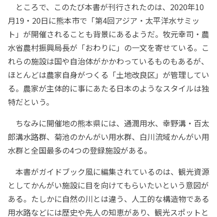
ところで、このたび本書が刊行されたのは、2020年10
月19・20日に熊本市で「第4回アジア・太平洋水サミッ
ト」が開催されることも背景にあるようだ。牧元幸司・農
水省農村振興局長が「おわりに」の一文を寄せている。こ
れらの施設は国や自治体がかかわっているものもあるが、
ほとんどは農家自身がつくる「土地改良区」が管理してい
る。農家が主体的に事にあたる日本のようなスタイルは独
特だという。
ちなみに開催地の熊本県には、通潤用水、幸野溝・百太
郎溝水路群、菊池のかんがい用水群、白川流域かんがい用
水群と全国最多の4つの登録施設がある。
本書がガイドブック風に編集されているのは、観光資源
としてかんがい施設に目を向けてもらいたいという意図が
ある。たしかに自然の川とは違う、人工的な構造物である
用水路などには歴史や先人の知恵があり、観光スポットと