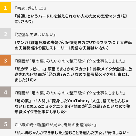
1
初恋、ざらり 上
「普通」というハードルを越えられない人のための恋愛マンガ『初
恋、ざらり』
2
完璧な夫婦はいない
【マンガ】離婚危機の夫婦が、記憶喪失のフリでラブラブに!? 大逆転
の夫婦関係やり直しストーリー〈完璧な夫婦はいない〉
3
顔面が「足の裏」みたいなので整形級メイクを仕事にしました
「私がテレビに...」 原宿でまさかのスカウト? 詐欺メイクが全国に放
送された!<顔面が「足の裏」みたいなので整形級メイクを仕事にし
ました(10)>
4
顔面が「足の裏」みたいなので整形級メイクを仕事にしました
「足の裏」→「人間」に変身したYouTuber。「人生、捨てたもんじゃ
ない!」と思えるコミックエッセイ<顔面が「足の裏」みたいなので整
形級メイクを仕事にしました>
5
16歳の母 ~助産師が見た、奇跡の出産物語~
「私...赤ちゃんができました」――産むことを選んだ少女。「後悔しない・