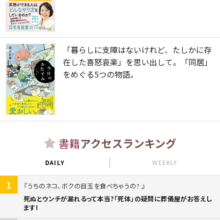
「暮らしに支障はないけれど、たしかに存
在した喜怒哀楽」を思い出して。「同居」
をめぐる5つの物語。
書籍
アクセスランキング
DAILY
WEEKLY
1
うちのネコ、ボクの目玉を食べちゃうの?
死ぬとウンチが漏れるって本当?「死体」の疑問に葬儀屋がお答えし
ます!