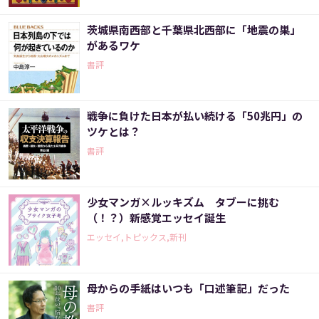
茨城県南西部と千葉県北西部に「地震の巣」
があるワケ
書評
戦争に負けた日本が払い続ける「50兆円」の
ツケとは？
書評
少女マンガ×ルッキズム タブーに挑む
（！？）新感覚エッセイ誕生
エッセイ,トピックス,新刊
母からの手紙はいつも「口述筆記」だった
書評