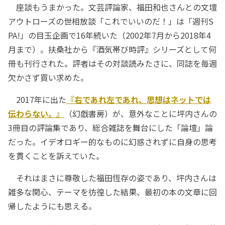
座談もうまかった。文芸評論家、福田和也さんとの文壇
アウトローズの世相放談「これでいいのだ！」は「週刊S
PA!」の目玉企画で16年続いた（2002年7月から2018年4
月まで）。扶桑社から『酒気帯び時評』シリーズとして何
冊も刊行された。評者はその対談読みたさに、同誌を毎週
欠かさず買い求めた。
2017年に出た
『右であれ左であれ、思想はネットでは
伝わらない。』
（幻戯書房）が、意外なことに坪内さんの
3冊目の評論集であり、総合雑誌を舞台にした「論壇」論
だった。イデオロギー的なものに幻惑されずに自身の思考
を貫くことを訴えていた。
それはまさに尊敬した福田恆存の姿であり、坪内さんは
雑多な関心、テーマを彷徨した結果、最初の本の文章に回
帰したようにも思える。