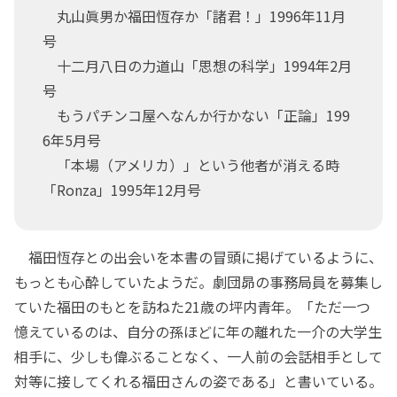
丸山眞男か福田恆存か「諸君！」1996年11月
号
十二月八日の力道山「思想の科学」1994年2月
号
もうパチンコ屋へなんか行かない「正論」199
6年5月号
「本場（アメリカ）」という他者が消える時
「Ronza」1995年12月号
福田恆存との出会いを本書の冒頭に掲げているように、
もっとも心酔していたようだ。劇団昴の事務局員を募集し
ていた福田のもとを訪ねた21歳の坪内青年。「ただ一つ
憶えているのは、自分の孫ほどに年の離れた一介の大学生
相手に、少しも偉ぶることなく、一人前の会話相手として
対等に接してくれる福田さんの姿である」と書いている。