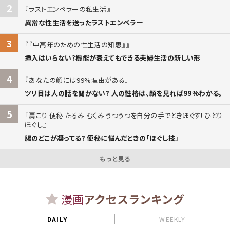
2
ラストエンペラーの私生活
異常な性生活を送ったラストエンペラー
3
『中高年のための性生活の知恵』
挿入はいらない?機能が衰えてもできる夫婦生活の新しい形
4
あなたの顔には99%理由がある
ツリ目は人の話を聞かない? 人の性格は、顔を見れば99%わかる。
5
肩こり 便秘 たるみ むくみ うつうつを自分の手でときほぐす! ひとり
ほぐし
腸のどこが凝ってる? 便秘に悩んだときの「ほぐし技」
もっと見る
漫画
アクセスランキング
DAILY
WEEKLY