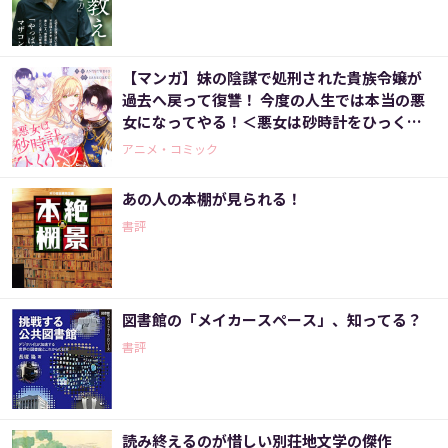
【マンガ】妹の陰謀で処刑された貴族令嬢が
過去へ戻って復讐！ 今度の人生では本当の悪
女になってやる！＜悪女は砂時計をひっくり
返す 1話＞
アニメ・コミック
あの人の本棚が見られる！
書評
図書館の「メイカースペース」、知ってる？
書評
読み終えるのが惜しい別荘地文学の傑作