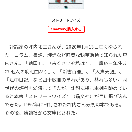
ストリートワイズ
amazonで購入する
評論家の坪内祐三さんが、2020年1月13日亡くなられ
た。コラム、書評、評論など旺盛な執筆活動で知られた坪
内さん。『靖国』、『古くさいぞ私は』、『慶応三年生ま
れ 七人の旋毛曲がり』、『新書百冊』、『人声天語』、
『酒中日記』など四十数冊の単著があり、共著も多い。同
世代の評者も愛読してきたが、訃報に接し本棚を眺めてい
ると本書『ストリートワイズ』（晶文社）が目に飛び込ん
できた。1997年に刊行された坪内さん最初の本である。
その後、講談社から文庫化された。