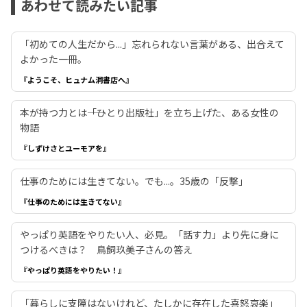
あわせて読みたい記事
「初めての人生だから...」忘れられない言葉がある、出合えて
よかった一冊。
『ようこそ、ヒュナム洞書店へ』
本が持つ力とは――「ひとり出版社」を立ち上げた、ある女性の
物語
『しずけさとユーモアを』
仕事のためには生きてない。でも...。35歳の「反撃」
『仕事のためには生きてない』
やっぱり英語をやりたい人、必見。「話す力」より先に身に
つけるべきは？ 鳥飼玖美子さんの答え
『やっぱり英語をやりたい！』
「暮らしに支障はないけれど、たしかに存在した喜怒哀楽」