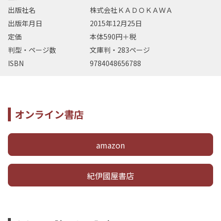
出版社名
株式会社ＫＡＤＯＫＡＷＡ
出版年月日
2015年12月25日
定価
本体590円＋税
判型・ページ数
文庫判・283ページ
ISBN
9784048656788
オンライン書店
amazon
紀伊國屋書店