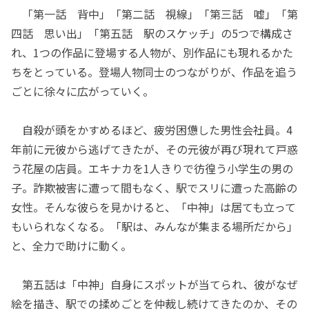
「第一話 背中」「第二話 視線」「第三話 嘘」「第
四話 思い出」「第五話 駅のスケッチ」の5つで構成さ
れ、1つの作品に登場する人物が、別作品にも現れるかた
ちをとっている。登場人物同士のつながりが、作品を追う
ごとに徐々に広がっていく。
自殺が頭をかすめるほど、疲労困憊した男性会社員。4
年前に元彼から逃げてきたが、その元彼が再び現れて戸惑
う花屋の店員。エキナカを1人きりで彷徨う小学生の男の
子。詐欺被害に遭って間もなく、駅でスリに遭った高齢の
女性。そんな彼らを見かけると、「中神」は居ても立って
もいられなくなる。「駅は、みんなが集まる場所だから」
と、全力で助けに動く。
第五話は「中神」自身にスポットが当てられ、彼がなぜ
絵を描き、駅での揉めごとを仲裁し続けてきたのか、その