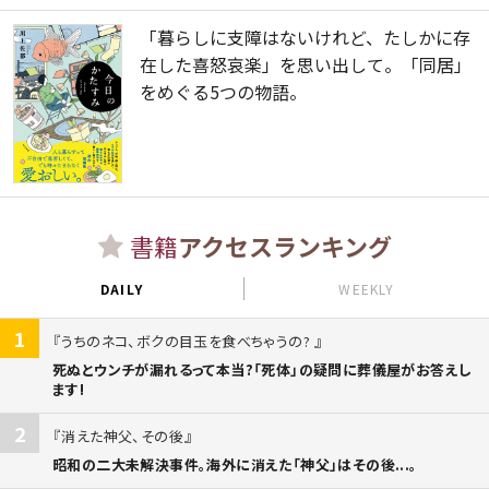
「暮らしに支障はないけれど、たしかに存
在した喜怒哀楽」を思い出して。「同居」
をめぐる5つの物語。
書籍
アクセスランキング
DAILY
WEEKLY
1
うちのネコ、ボクの目玉を食べちゃうの?
死ぬとウンチが漏れるって本当?「死体」の疑問に葬儀屋がお答えし
ます!
2
消えた神父、その後
昭和の二大未解決事件。海外に消えた「神父」はその後...。