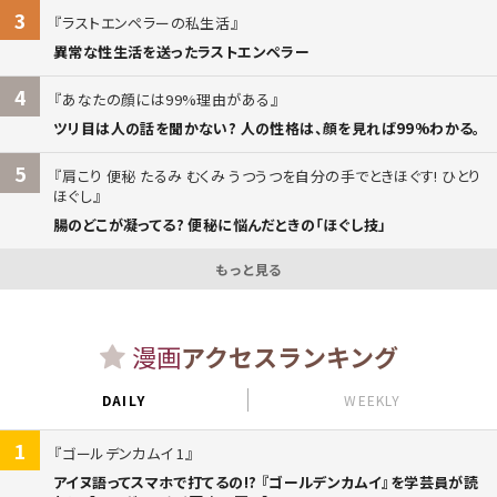
3
ラストエンペラーの私生活
異常な性生活を送ったラストエンペラー
4
あなたの顔には99%理由がある
ツリ目は人の話を聞かない? 人の性格は、顔を見れば99%わかる。
5
肩こり 便秘 たるみ むくみ うつうつを自分の手でときほぐす! ひとり
ほぐし
腸のどこが凝ってる? 便秘に悩んだときの「ほぐし技」
もっと見る
漫画
アクセスランキング
DAILY
WEEKLY
1
ゴールデンカムイ 1
アイヌ語ってスマホで打てるの!? 『ゴールデンカムイ』を学芸員が読