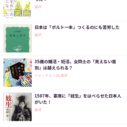
書評
日本は「ボルト一本」つくるのにも苦労した
書評
35歳の婚活・妊活。女同士の「見えない差
別」は越えられる？
トピックス,小説,書評
1507年、宴席に「妓生」をはべらせた日本人
がいた！
書評