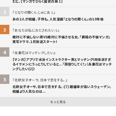
むと。【マンガでひらく歴史の扉 1】
2
となりの関くん じゅにあ 1
あの2人が結婚、子供も。人気漫画『となりの関くん』の10年後
3
あなたは私におとされたい 1
絶対に不倫しない男VS絶対に不倫させる女。「異端の不倫マンガ」
実写ドラマ、1月放送スタート!
4
永妻花はマッチングしたい
【マンガ】アプリで水泳インストラクター男とマッチング!肉体派すぎ
るイケメンにうっとりしていると...「雨宿りしてく?」〈永妻花はマッチ
ングしたい(2)〉
5
北欧女子オーサ、日本で恋をする。
北欧女子オーサ、日本で恋をする。:(7) 離婚率が高いスウェーデン。
結婚より人気なのは...
もっと見る