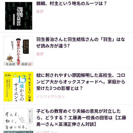
錦織、村主という地名のルーツは？
書評
羽生善治さんと羽生結弦さんの「羽生」はな
ぜ読み方が違う?
書評
蚊に刺されやすい原因解明した高校生、コロ
ンビア大からオックスフォードへ。家庭から
受けた3つの影響とは？
ノンフィクション
子どもの教育めぐり夫婦の意見が対立した
ら、どうする？ 工藤勇一校長の回答は【工藤
勇一さん×高濱正伸さん対談】
インタビュー