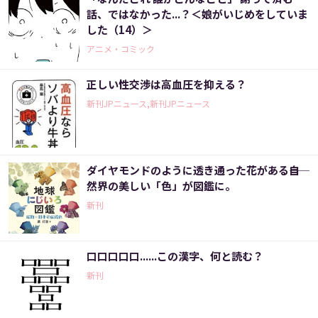
話、ではなかった...？＜娘がいじめをしていま
した（14）＞
アニメ・コミック
正しい性交渉は高血圧を抑える？
新刊JPニュース,新刊JPニュース
ダイヤモンドのように透き通った花がある――自
然界の美しい「色」が図鑑に。
新刊
口口口口口......この漢字、何と読む？
新刊