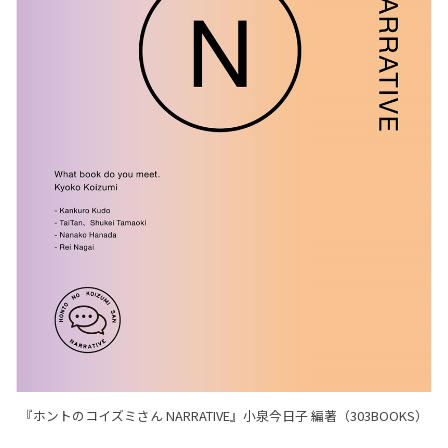
『ホントのコイズミさん NARRATIVE』小泉今日子 編著（303BOOKS）