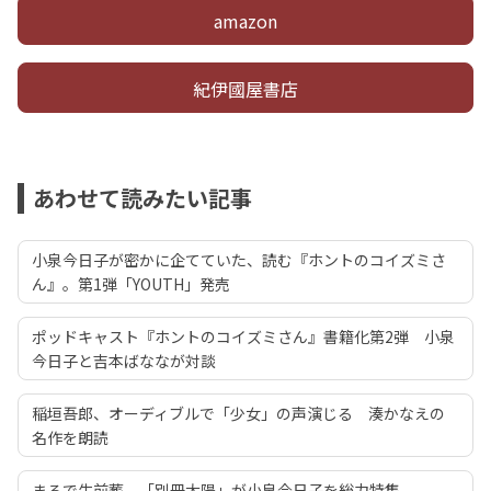
amazon
紀伊國屋書店
あわせて読みたい記事
小泉今日子が密かに企てていた、読む『ホントのコイズミさ
ん』。第1弾「YOUTH」発売
ポッドキャスト『ホントのコイズミさん』書籍化第2弾 小泉
今日子と吉本ばななが対談
稲垣吾郎、オーディブルで「少女」の声演じる 湊かなえの
名作を朗読
まるで生前葬。「別冊太陽」が小泉今日子を総力特集