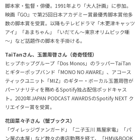
脚本家・監督・俳優。1991年より「大人計画」に参加。
映画『GO』で第25回日本アカデミー賞最優秀脚本賞他多
数の脚本賞を受賞。以降もテレビドラマ「木更津キャッツ
アイ」「あまちゃん」「いだてん～東京オリムピック噺
～」など話題作の脚本を手掛ける。
TaiTanさん、玉置周啓さん（奇奇怪怪）
ヒップホップグループ「Dos Monos」のラッパーTaiTan
とギターポップバンド「MONO NO AWARE」、アコース
ティックユニット「MIZ」のギター・ボーカル玉置周啓が
パーソナリティを務めるSpotify独占配信ポッドキャス
ト。2020年JAPAN PODCAST AWARDSのSpotify NEXT ク
リエイター賞を受賞。
花田菜々子さん（蟹ブックス）
「ヴィレッジヴァンガード」「二子玉川 蔦屋家電」「パ
ン屋の本屋」など数々の書店勤務を経て、「HMV&BOOK