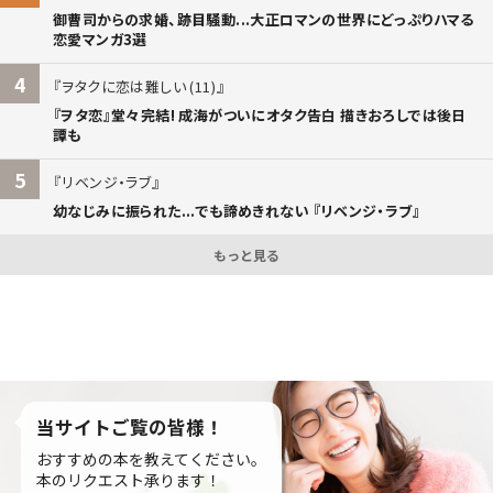
御曹司からの求婚、跡目騒動...大正ロマンの世界にどっぷりハマる
恋愛マンガ3選
4
ヲタクに恋は難しい (11)
『ヲタ恋』堂々完結! 成海がついにオタク告白 描きおろしでは後日
譚も
5
リベンジ・ラブ
幼なじみに振られた...でも諦めきれない 『リベンジ・ラブ』
もっと見る
当サイトご覧の皆様！
おすすめの本を教えてください。
本のリクエスト承ります！