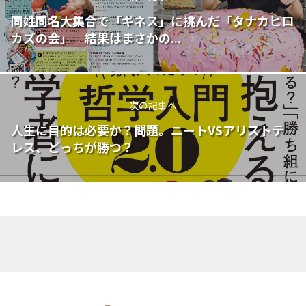
同姓同名大集合で「ギネス」に挑んだ「タナカヒロ
カズの会」 結果はまさかの...
次の記事へ
人生に目的は必要か？問題。ニートVSアリストテ
レス、どっちが勝つ？