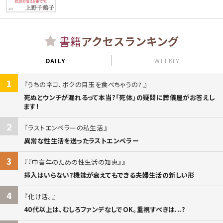
書籍
アクセスランキング
DAILY
WEEKLY
1
うちのネコ、ボクの目玉を食べちゃうの?
死ぬとウンチが漏れるって本当?「死体」の疑問に葬儀屋がお答えし
ます!
2
ラストエンペラーの私生活
異常な性生活を送ったラストエンペラー
3
『中高年のための性生活の知恵』
挿入はいらない?機能が衰えてもできる夫婦生活の新しい形
4
化け活。
40代以上は、むしろファンデなしでOK。重視すべきは...?