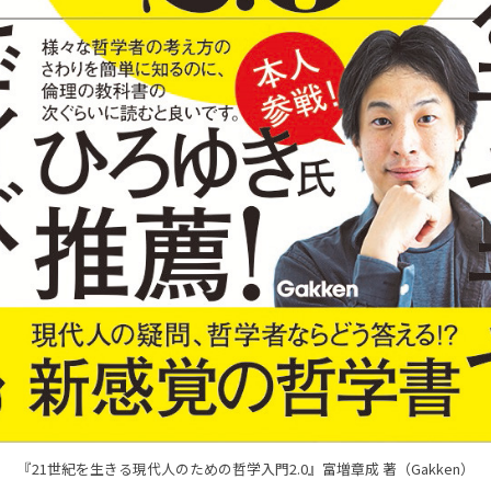
『21世紀を生きる現代人のための哲学入門2.0』富増章成 著（Gakken）