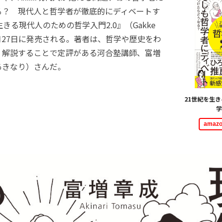
る？ 現代人と哲学者が徹底的にディベートす
きる現代人のための哲学入門2.0』（Gakke
12月27日に発売される。著者は、哲学や歴史をわ
く解説することで定評がある河合塾講師、富増
あきなり）さんだ。
21世紀を生
学
ama