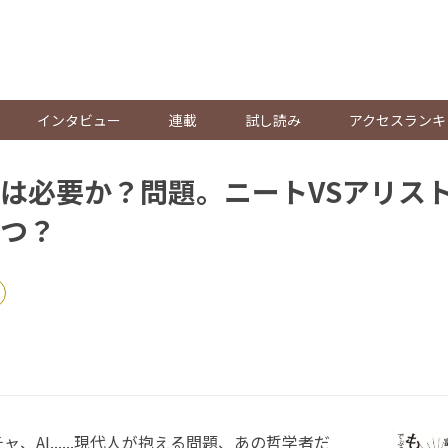
。
インタビュー
連載
試し読み
アクセスランキ
は必要か？問題。ニートVSアリス
つ？
AI......現代人が抱える問題、あの哲学者だ