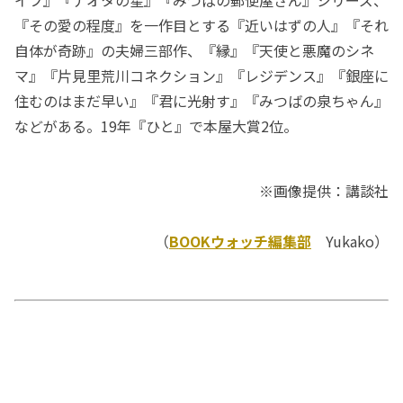
イフ』『ナオタの星』『みつばの郵便屋さん』シリーズ、
『その愛の程度』を一作目とする『近いはずの人』『それ
自体が奇跡』の夫婦三部作、『縁』『天使と悪魔のシネ
マ』『片見里荒川コネクション』『レジデンス』『銀座に
住むのはまだ早い』『君に光射す』『みつばの泉ちゃん』
などがある。19年『ひと』で本屋大賞2位。
※画像提供：講談社
（
BOOKウォッチ編集部
Yukako）