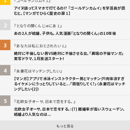
ゴールデンカムイ 1
アイヌ語ってスマホで打てるの!? 『ゴールデンカムイ』を学芸員が読
むと。【マンガでひらく歴史の扉 1】
2
となりの関くん じゅにあ 1
あの2人が結婚、子供も。人気漫画『となりの関くん』の10年後
3
あなたは私におとされたい 1
絶対に不倫しない男VS絶対に不倫させる女。「異端の不倫マンガ」
実写ドラマ、1月放送スタート!
4
永妻花はマッチングしたい
【マンガ】アプリで水泳インストラクター男とマッチング!肉体派すぎ
るイケメンにうっとりしていると...「雨宿りしてく?」〈永妻花はマッチ
ングしたい(2)〉
5
北欧女子オーサ、日本で恋をする。
北欧女子オーサ、日本で恋をする。:(7) 離婚率が高いスウェーデン。
結婚より人気なのは...
もっと見る