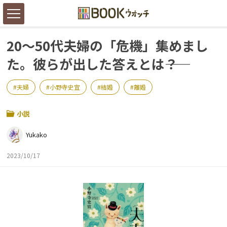
20～50代夫婦の「危機」集めまし
た。彼らが出した答えとは――？
夫婦
小野寺史宜
結婚
離婚
小説
Yukako
2023/10/17