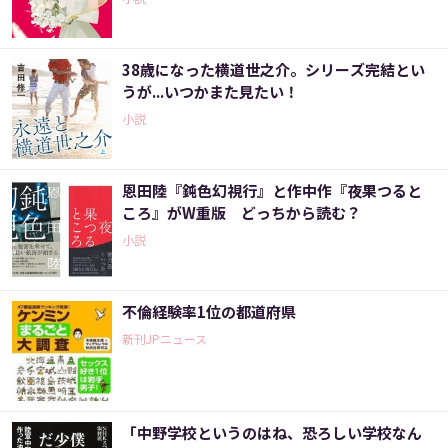
38歳になった横道世之介。シリーズ完結とい
うが...いつかまた見たい！
小説
恩田陸『鈍色幻視行』と作中作『夜果つると
ころ』がW重版 どっちから読む？
小説
不倫経験率1位の都道府県
新刊JPニュース
「中野学校というのはね、恐ろしい学校なん