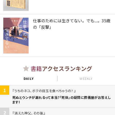
仕事のためには生きてない。でも...。35歳
の「反撃」
書籍
アクセスランキング
DAILY
WEEKLY
1
うちのネコ、ボクの目玉を食べちゃうの?
死ぬとウンチが漏れるって本当?「死体」の疑問に葬儀屋がお答えし
ます!
2
消えた神父、その後