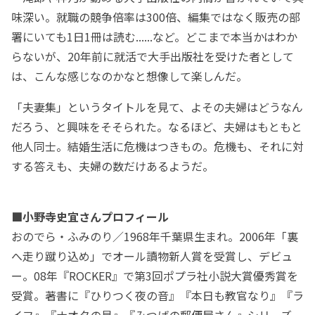
味深い。就職の競争倍率は300倍、編集ではなく販売の部
署にいても1日1冊は読む......など。どこまで本当かはわか
らないが、20年前に就活で大手出版社を受けた者として
は、こんな感じなのかなと想像して楽しんだ。
「夫妻集」というタイトルを見て、よその夫婦はどうなん
だろう、と興味をそそられた。なるほど、夫婦はもともと
他人同士。結婚生活に危機はつきもの。危機も、それに対
する答えも、夫婦の数だけあるようだ。
■小野寺史宜さんプロフィール
おのでら・ふみのり／1968年千葉県生まれ。2006年「裏
へ走り蹴り込め」でオール讀物新人賞を受賞し、デビュ
ー。08年『ROCKER』で第3回ポプラ社小説大賞優秀賞を
受賞。著書に『ひりつく夜の音』『本日も教官なり』『ラ