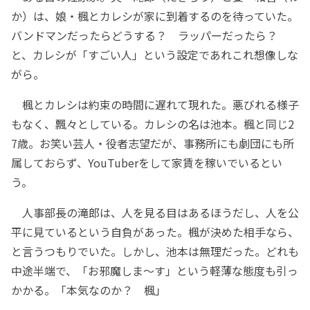
か）は、娘・楓とカレシが家に到着するのを待っていた。
バンドマンだったらどうする？ ラッパーだったら？
と、カレシが「すごい人」という設定であれこれ想像しな
がら。
楓とカレシは約束の時間に遅れて現れた。悪びれる様子
もなく、飄々としている。カレシの名は池本。楓と同じ2
7歳。お笑い芸人・役者志望だが、事務所にも劇団にも所
属しておらず、YouTuberをして家賃を稼いでいるとい
う。
人事部長の滝郎は、人を見る目はあるほうだし、人を公
平に見ているという自負があった。楓が決めた相手なら、
と言うつもりでいた。しかし、池本は無理だった。どれも
中途半端で、「お邪魔しま～す」という軽薄な態度も引っ
かかる。「本気なのか？ 楓」