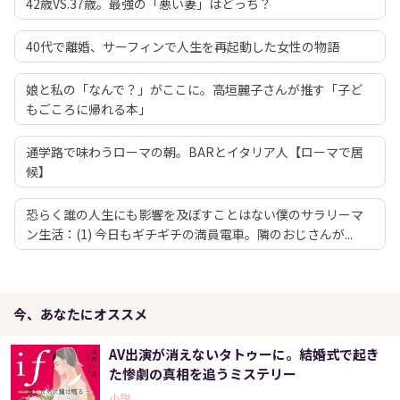
42歳VS.37歳。最強の「悪い妻」はどっち？
40代で離婚、サーフィンで人生を再起動した女性の物語
娘と私の「なんで？」がここに。高垣麗子さんが推す「子ど
もごころに帰れる本」
通学路で味わうローマの朝。BARとイタリア人【ローマで居
候】
恐らく誰の人生にも影響を及ぼすことはない僕のサラリーマ
ン生活：(1) 今日もギチギチの満員電車。隣のおじさんが...
今、あなたにオススメ
AV出演が消えないタトゥーに。結婚式で起き
た惨劇の真相を追うミステリー
小説