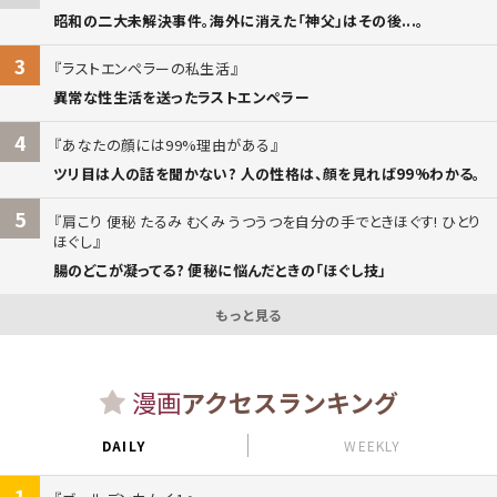
昭和の二大未解決事件。海外に消えた「神父」はその後...。
3
ラストエンペラーの私生活
異常な性生活を送ったラストエンペラー
4
あなたの顔には99%理由がある
ツリ目は人の話を聞かない? 人の性格は、顔を見れば99%わかる。
5
肩こり 便秘 たるみ むくみ うつうつを自分の手でときほぐす! ひとり
ほぐし
腸のどこが凝ってる? 便秘に悩んだときの「ほぐし技」
もっと見る
漫画
アクセスランキング
DAILY
WEEKLY
1