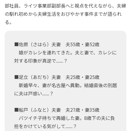
部社員、ライツ事業部副部長へと視点を代えながら、夫婦
の馴れ初めから夫婦生活をおびやかす事件までが語られ
る。
■佐原（さはら）夫妻 夫55歳・妻52歳
娘がカレシを連れてきた。夫と妻で、カレシに
対する印象が真逆で......？
■足立（あだち）夫妻 夫25歳・妻25歳
新婚早々、妻が名古屋へ異動。結婚直後の別居
に夫は戸惑い......？
■船戸（ふなと）夫妻 夫27歳・妻35歳
バツイチ子持ちで再婚した妻。8歳下の夫に負
担をかけている気がして......？