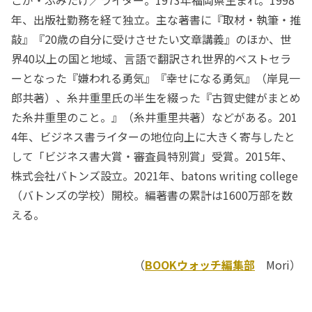
年、出版社勤務を経て独立。主な著書に『取材・執筆・推
敲』『20歳の自分に受けさせたい文章講義』のほか、世
界40以上の国と地域、言語で翻訳され世界的ベストセラ
ーとなった『嫌われる勇気』『幸せになる勇気』（岸見一
郎共著）、糸井重里氏の半生を綴った『古賀史健がまとめ
た糸井重里のこと。』（糸井重里共著）などがある。201
4年、ビジネス書ライターの地位向上に大きく寄与したと
して「ビジネス書大賞・審査員特別賞」受賞。2015年、
株式会社バトンズ設立。2021年、batons writing college
（バトンズの学校）開校。編著書の累計は1600万部を数
える。
（
BOOKウォッチ編集部
Mori）