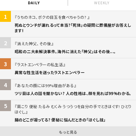
DAILY
WEEKLY
1
うちのネコ、ボクの目玉を食べちゃうの?
死ぬとウンチが漏れるって本当?「死体」の疑問に葬儀屋がお答えし
ます!
2
消えた神父、その後
昭和の二大未解決事件。海外に消えた「神父」はその後...。
3
ラストエンペラーの私生活
異常な性生活を送ったラストエンペラー
4
あなたの顔には99%理由がある
ツリ目は人の話を聞かない? 人の性格は、顔を見れば99%わかる。
5
肩こり 便秘 たるみ むくみ うつうつを自分の手でときほぐす! ひとり
ほぐし
腸のどこが凝ってる? 便秘に悩んだときの「ほぐし技」
もっと見る