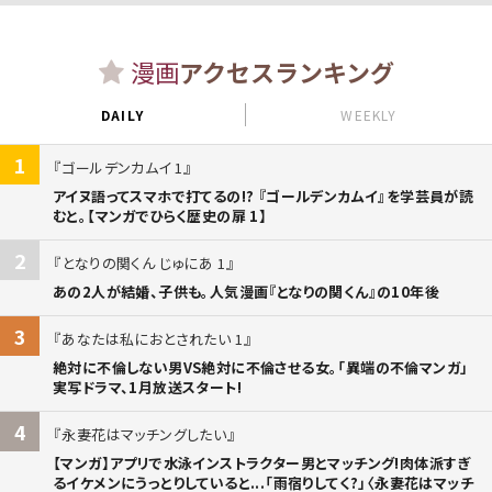
漫画
アクセスランキング
DAILY
WEEKLY
1
ゴールデンカムイ 1
アイヌ語ってスマホで打てるの!? 『ゴールデンカムイ』を学芸員が読
むと。【マンガでひらく歴史の扉 1】
2
となりの関くん じゅにあ 1
あの2人が結婚、子供も。人気漫画『となりの関くん』の10年後
3
あなたは私におとされたい 1
絶対に不倫しない男VS絶対に不倫させる女。「異端の不倫マンガ」
実写ドラマ、1月放送スタート!
4
永妻花はマッチングしたい
【マンガ】アプリで水泳インストラクター男とマッチング!肉体派すぎ
るイケメンにうっとりしていると...「雨宿りしてく?」〈永妻花はマッチ