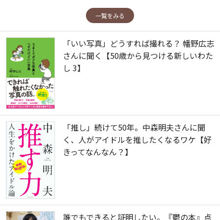
一覧をみる
「いい写真」どうすれば撮れる？ 幡野広志
さんに聞く【50歳から見つける新しいわた
し 3】
「推し」続けて50年。中森明夫さんに聞
く、人がアイドルを推したくなるワケ【好
きってなんなん？】
誰でもできると証明したい。『鬱の本』点