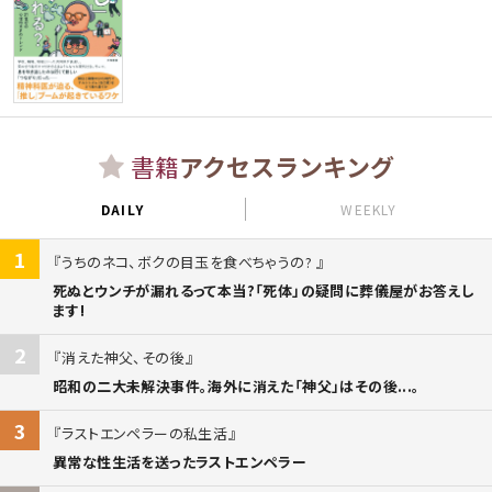
書籍
アクセスランキング
DAILY
WEEKLY
1
うちのネコ、ボクの目玉を食べちゃうの?
死ぬとウンチが漏れるって本当?「死体」の疑問に葬儀屋がお答えし
ます!
2
消えた神父、その後
昭和の二大未解決事件。海外に消えた「神父」はその後...。
3
ラストエンペラーの私生活
異常な性生活を送ったラストエンペラー