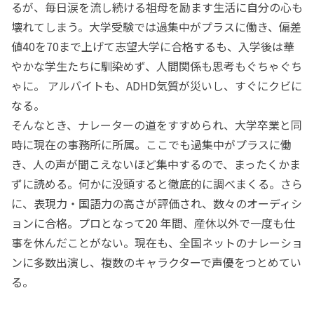
るが、毎日涙を流し続ける祖母を励ます生活に自分の心も
壊れてしまう。大学受験では過集中がプラスに働き、偏差
値40を70まで上げて志望大学に合格するも、入学後は華
やかな学生たちに馴染めず、人間関係も思考もぐちゃぐち
ゃに。 アルバイトも、ADHD気質が災いし、すぐにクビに
なる。
そんなとき、ナレーターの道をすすめられ、大学卒業と同
時に現在の事務所に所属。ここでも過集中がプラスに働
き、人の声が聞こえないほど集中するので、まったくかま
ずに読める。何かに没頭すると徹底的に調べまくる。さら
に、表現力・国語力の高さが評価され、数々のオーディシ
ョンに合格。プロとなって20 年間、産休以外で一度も仕
事を休んだことがない。現在も、全国ネットのナレーショ
ンに多数出演し、複数のキャラクターで声優をつとめてい
る。