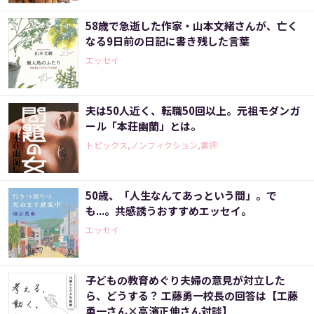
58歳で急逝した作家・山本文緒さんが、亡く
なる9日前の日記に書き残した言葉
エッセイ
夫は50人近く、転職50回以上。元祖モダンガ
ール「本荘幽蘭」とは。
トピックス,ノンフィクション,書評
50歳、「人生なんてあっという間」。で
も...。共感誘うおすすめエッセイ。
エッセイ
子どもの教育めぐり夫婦の意見が対立した
ら、どうする？ 工藤勇一校長の回答は【工藤
勇一さん×高濱正伸さん対談】