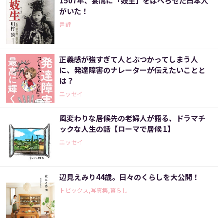
1507年、宴席に「妓生」をはべらせた日本人
がいた！
書評
正義感が強すぎて人とぶつかってしまう人
に、発達障害のナレーターが伝えたいことと
は？
エッセイ
風変わりな居候先の老婦人が語る、ドラマチ
ックな人生の話【ローマで居候 1】
エッセイ
辺見えみり44歳。日々のくらしを大公開！
トピックス,写真集,暮らし