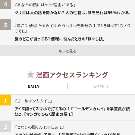
4
あなたの顔には99%理由がある
ツリ目は人の話を聞かない? 人の性格は、顔を見れば99%わかる。
5
肩こり 便秘 たるみ むくみ うつうつを自分の手でときほぐす! ひとり
ほぐし
腸のどこが凝ってる? 便秘に悩んだときの「ほぐし技」
もっと見る
漫画
アクセスランキング
DAILY
WEEKLY
1
ゴールデンカムイ 1
アイヌ語ってスマホで打てるの!? 『ゴールデンカムイ』を学芸員が読
むと。【マンガでひらく歴史の扉 1】
2
となりの関くん じゅにあ 1
あの2人が結婚、子供も。人気漫画『となりの関くん』の10年後