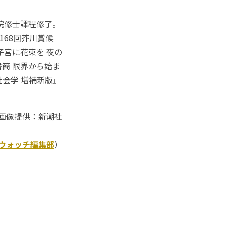
院修士課程修了。
168回芥川賞候
子宮に花束を 夜の
簡 限界から始ま
社会学 増補新版』
画像提供：新潮社
Kウォッチ編集部
）