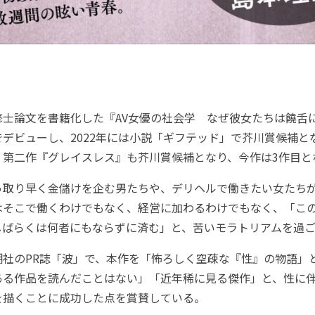
士論文を書籍化した『AV女優の社会学 なぜ彼女たちは饒舌
デビューし、2022年には小説「ギフテッド」で芥川賞候補と
。第二作『グレイスレス』も芥川賞候補となり、今作は3作目と
取り早く金儲けを企む男たちや、デリヘルで働きたい女たち
はそこで働くわけでもなく、経営に加わるわけでもなく、「こ
しばらくは何者にもならずに済む」と、苦いモラトリアムを過
社のPR誌「波」で、本作を「怖ろしく空疎な『性』の物語」
ある作品を読んだことはない」「近年稀に見る傑作」と、性に
を描くことに成功した点を賞賛している。