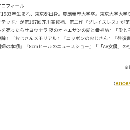
プロフィール
1983年生まれ、東京都出身。慶應義塾大学卒。東京大学大学
テッド』が第167回芥川賞候補、第二作『グレイスレス』が第
を売ったらサヨウナラ 夜のオネエサンの愛と幸福論』『愛と
娘論』『おじさんメモリアル』『ニッポンのおじさん』『往復書
婦の本棚』『8cmヒールのニュースショー』『「AV女優」の
※
（
BOO