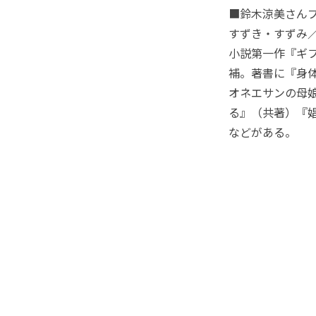
■鈴木涼美さん
すずき・すずみ／
小説第一作『ギフ
補。著書に『身体
オネエサンの母
る』（共著）『娼
などがある。