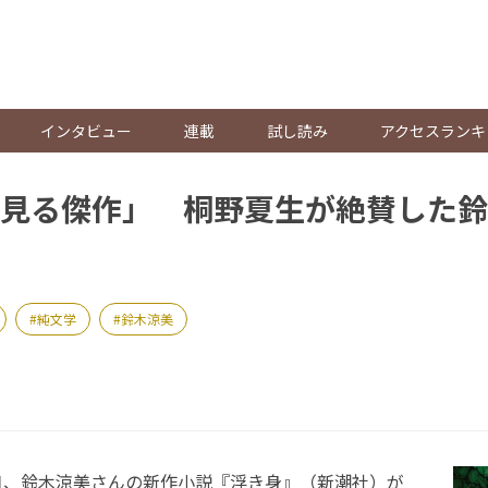
。
インタビュー
連載
試し読み
アクセスランキ
見る傑作」 桐野夏生が絶賛した鈴
純文学
鈴木涼美
9日、鈴木涼美さんの新作小説『浮き身』（新潮社）が