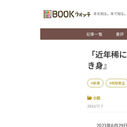
本を知る。本で知る
記事一覧
書評
「近年稀に
き身』
新潮
桐野夏生
小説
2023/7/ 7
2023年6月2