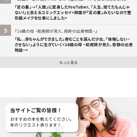
「足の裏」→「人間」に変身したYouTuber。「人生、捨てたもんじゃ
ない!」と思えるコミックエッセイ<顔面が「足の裏」みたいなので整
形級メイクを仕事にしました>
5
16歳の母 ~助産師が見た、奇跡の出産物語~
「私...赤ちゃんができました」――産むことを選んだ少女。「後悔しない・
させない」ように生きていく<16歳の母 ~助産師が見た、奇跡の出産
物語~>
もっと見る
当サイトご覧の皆様！
おすすめの本を教えてください。
本のリクエスト承ります！