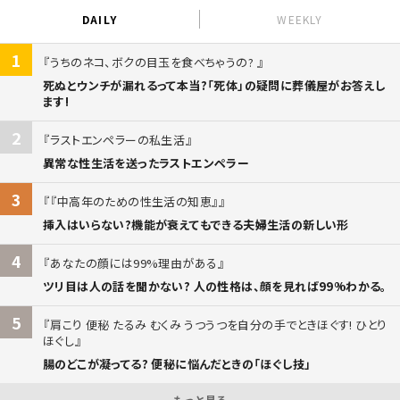
DAILY
WEEKLY
1
うちのネコ、ボクの目玉を食べちゃうの?
死ぬとウンチが漏れるって本当?「死体」の疑問に葬儀屋がお答えし
ます!
2
ラストエンペラーの私生活
異常な性生活を送ったラストエンペラー
3
『中高年のための性生活の知恵』
挿入はいらない?機能が衰えてもできる夫婦生活の新しい形
4
あなたの顔には99%理由がある
ツリ目は人の話を聞かない? 人の性格は、顔を見れば99%わかる。
5
肩こり 便秘 たるみ むくみ うつうつを自分の手でときほぐす! ひとり
ほぐし
腸のどこが凝ってる? 便秘に悩んだときの「ほぐし技」
もっと見る