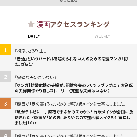
漫画
アクセスランキング
DAILY
WEEKLY
1
初恋、ざらり 上
「普通」というハードルを越えられない人のための恋愛マンガ『初
恋、ざらり』
2
完璧な夫婦はいない
【マンガ】離婚危機の夫婦が、記憶喪失のフリでラブラブに!? 大逆転
の夫婦関係やり直しストーリー〈完璧な夫婦はいない〉
3
顔面が「足の裏」みたいなので整形級メイクを仕事にしました
「私がテレビに...」 原宿でまさかのスカウト? 詐欺メイクが全国に放
送された!<顔面が「足の裏」みたいなので整形級メイクを仕事にし
ました(10)>
4
顔面が「足の裏」みたいなので整形級メイクを仕事にしました