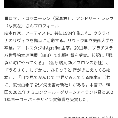
■ロマナ・ロマニーシン（写真右）、アンドリー・レシヴ
（写真左）さんプロフィール
絵本作家、アーティスト。共に1984年⽣まれ。ウクライ
ナのリヴィウを拠点に活動する。リヴィウ国⽴美術⼤学を
卒業。アートスタジオAgrafka 主宰。2011年、ブラチスラ
バ世界絵本原画展（BIB）で出版社賞を受賞。邦訳に『戦
争が町にやってくる』（⾦原瑞⼈ 訳／ブロンズ新社）、
『うるさく、しずかに、ひそひそと ⾳がきこえてくる絵
本』、『⽬で⾒てかんじて 世界がみえてくる絵本』（共
に、広松由希⼦ 訳／河出書房新社）がある。本書で、韓
国の2021年ナミコンクール・グリーンアイランド賞と202
1年ヨーロッパ・デザイン賞銀賞を受賞した。