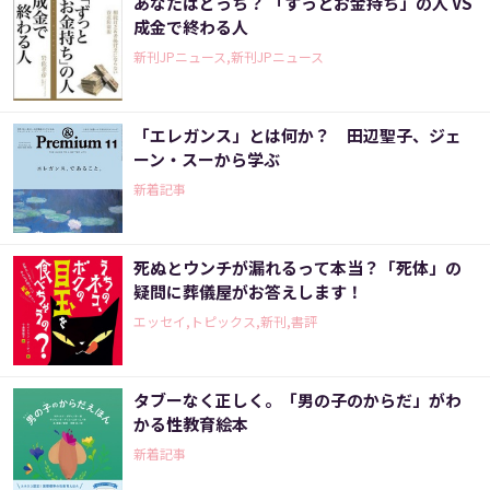
あなたはどっち？ 「ずっとお金持ち」の人 VS
成金で終わる人
新刊JPニュース,新刊JPニュース
「エレガンス」とは何か？ 田辺聖子、ジェ
ーン・スーから学ぶ
新着記事
死ぬとウンチが漏れるって本当？「死体」の
疑問に葬儀屋がお答えします！
エッセイ,トピックス,新刊,書評
タブーなく正しく。「男の子のからだ」がわ
かる性教育絵本
新着記事