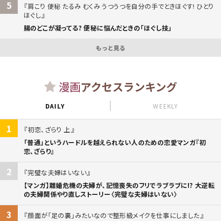
5
肩こり 便秘 たるみ むくみ うつうつを自分の手でときほぐす! ひとり
ほぐし
腸のどこが凝ってる? 便秘に悩んだときの「ほぐし技」
もっと見る
漫画
アクセスランキング
DAILY
WEEKLY
1
初恋、ざらり 上
「普通」というハードルを越えられない人のための恋愛マンガ『初
恋、ざらり』
2
完璧な夫婦はいない
【マンガ】離婚危機の夫婦が、記憶喪失のフリでラブラブに!? 大逆転
の夫婦関係やり直しストーリー〈完璧な夫婦はいない〉
3
顔面が「足の裏」みたいなので整形級メイクを仕事にしました