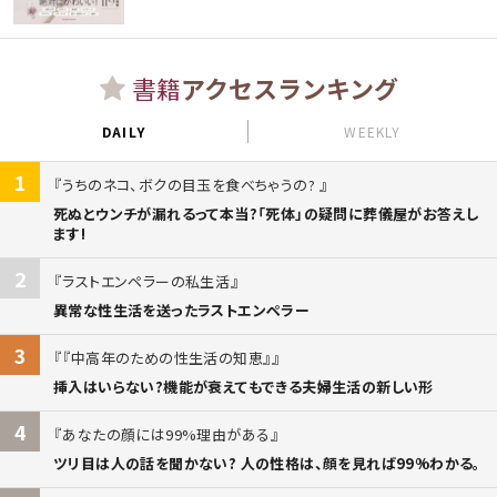
書籍
アクセスランキング
DAILY
WEEKLY
1
うちのネコ、ボクの目玉を食べちゃうの?
死ぬとウンチが漏れるって本当?「死体」の疑問に葬儀屋がお答えし
ます!
2
ラストエンペラーの私生活
異常な性生活を送ったラストエンペラー
3
『中高年のための性生活の知恵』
挿入はいらない?機能が衰えてもできる夫婦生活の新しい形
4
あなたの顔には99%理由がある
ツリ目は人の話を聞かない? 人の性格は、顔を見れば99%わかる。