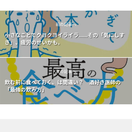
前の記事へ
小さなことでクヨクヨイライラ......その「気にしす
ぎ」、疲労のせいかも。
次の記事へ
飲む前に食べておく、は間違い？ 酒好き医師の
「最強の飲み方」