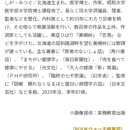
しが・みつぐ／北海道生まれ。医学博士、作家。昭和大学
医学部大学院博士課程修了。長らく同大学評議員、理事、
監事などを歴任。内科医として約55年にわたり診療を続
け、その傍らで執筆活動を行い、数百冊の作品を上梓。作
詞家としても活躍し、美空ひばり『美幌峠』『恋港』 な
どを手がけた。北海道の屈斜路湖畔を望む美幌峠には歌碑
が建っている。主な著書に『医者のないしょ話』（角川書
店）、『まちがい健康学』（毎日新聞社）、『肉を食べて
健康にやせる』（光文社）、『大人の健康「新」常識』
（ＰＨＰ研究所）、『臨終の七不思議』（幻冬舎）、監修
に『図解 眠れなくなるほど面白い病理学の話』（日本文
芸社）など多数。2023年没、享年87歳。
※画像提供：実務教育出版
（
BOOKウォッチ編集部
）