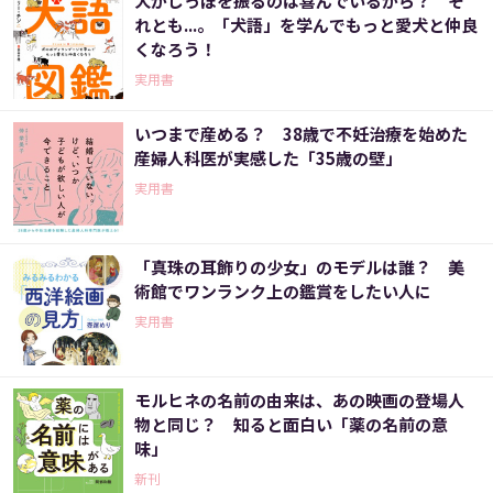
犬がしっぽを振るのは喜んでいるから？ そ
れとも...。「犬語」を学んでもっと愛犬と仲良
くなろう！
実用書
いつまで産める？ 38歳で不妊治療を始めた
産婦人科医が実感した「35歳の壁」
実用書
「真珠の耳飾りの少女」のモデルは誰？ 美
術館でワンランク上の鑑賞をしたい人に
実用書
モルヒネの名前の由来は、あの映画の登場人
物と同じ？ 知ると面白い「薬の名前の意
味」
新刊