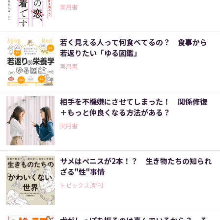
実用書
若く見える人って何食べてるの？ 食事から
若返りたい「ゆる図鑑」
実用書
相手を不機嫌にさせてしまった！ 関係修復
＋もっと仲良くなる方法がある？
実用書
サメはペニスが2本！？ 生き物たちの知られ
ざる"性"事情
トピックス,新刊