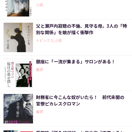
小説
父と瀬戸内寂聴の不倫、見守る母。3人の「特
別な関係」を娘が描く衝撃作
トピックス,小説
銀座に「一流が集まる」サロンがある！
書評
財務省に今こんな奴がいたら！ 前代未聞の
官僚ピカレスクロマン
書評