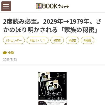
2度読み必至。2029年→1979年、さ
かのぼり明かされる「家族の秘密」
ジェンダー
吉川トリコ
家族
秘密
結婚
小説
2023/3/22