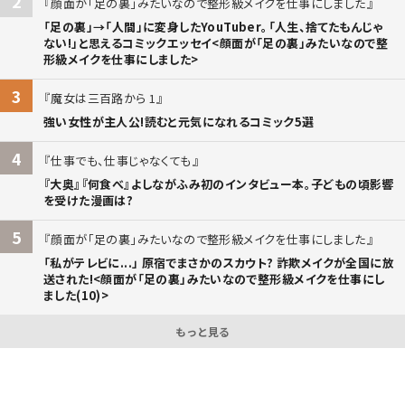
2
顔面が「足の裏」みたいなので整形級メイクを仕事にしました
「足の裏」→「人間」に変身したYouTuber。「人生、捨てたもんじゃ
ない!」と思えるコミックエッセイ<顔面が「足の裏」みたいなので整
形級メイクを仕事にしました>
3
魔女は三百路から 1
強い女性が主人公!読むと元気になれるコミック5選
4
仕事でも、仕事じゃなくても
『大奥』『何食べ』よしながふみ初のインタビュー本。子どもの頃影響
を受けた漫画は?
5
顔面が「足の裏」みたいなので整形級メイクを仕事にしました
「私がテレビに...」 原宿でまさかのスカウト? 詐欺メイクが全国に放
送された!<顔面が「足の裏」みたいなので整形級メイクを仕事にし
ました(10)>
もっと見る