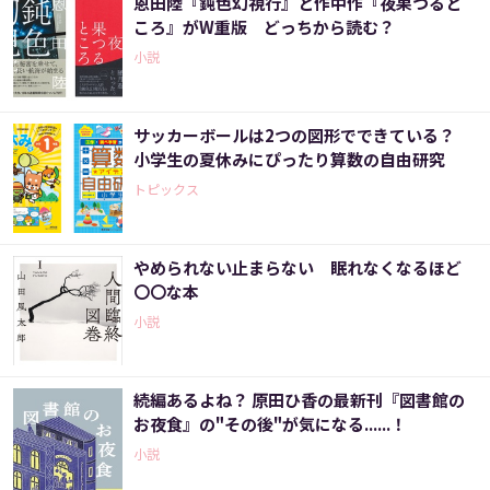
恩田陸『鈍色幻視行』と作中作『夜果つると
ころ』がW重版 どっちから読む？
小説
サッカーボールは2つの図形でできている？
小学生の夏休みにぴったり算数の自由研究
トピックス
やめられない止まらない 眠れなくなるほど
〇〇な本
小説
続編あるよね？ 原田ひ香の最新刊『図書館の
お夜食』の"その後"が気になる......！
小説