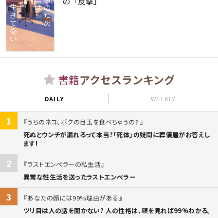
の「反撃」
書籍
アクセスランキング
DAILY
WEEKLY
1
うちのネコ、ボクの目玉を食べちゃうの?
死ぬとウンチが漏れるって本当?「死体」の疑問に葬儀屋がお答えし
ます!
2
ラストエンペラーの私生活
異常な性生活を送ったラストエンペラー
3
あなたの顔には99%理由がある
ツリ目は人の話を聞かない? 人の性格は、顔を見れば99%わかる。