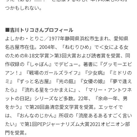
つかもしれない。
■吉川トリコさんプロフィール
よしかわ・とりこ／1977年静岡県浜松市生まれ、愛知県
名古屋市在住。2004年、「ねむりひめ」で＜女による女
のためのR-18文学賞＞第3回大賞および読者賞を受賞、同
作収録の『しゃぼん』でデビュー。著書に『グッモーエビ
アン！』『戦場のガールズライフ』『少女病』『ミドリの
ミ』『ずっと名古屋』『光の庭』『女優の娘』『夢で逢え
たら』『流れる星をつかまえに』、「マリー・アントワネ
ットの日記」シリーズなど多数。22年、『余命一年、男
をかう』で第28回島清恋愛文学賞を受賞。エッセイで
は、『おんなのじかん』所収の「流産あるあるすごく言い
たい」で第1回PEPジャーナリズム大賞2021オピニオン部
門を受賞。