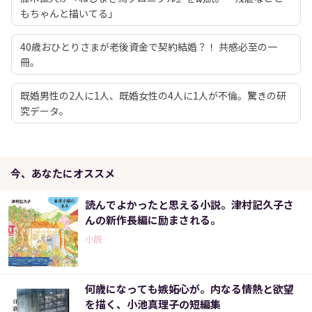
もちゃんと描いてる」
40歳おひとりさまが老後資金で契約結婚？！ 共感必至の一
冊。
既婚男性の2人に1人、既婚女性の4人に1人が不倫。驚きの研
究データ。
今、あなたにオススメ
読んでよかったと思える小説。津村記久子さ
んの新作長編に励まされる。
小説
何歳になっても嫉妬心が。内なる情熱と欲望
を描く、小池真理子の短編集