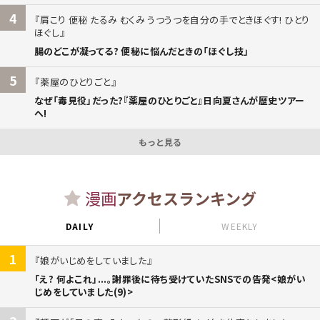
4
肩こり 便秘 たるみ むくみ うつうつを自分の手でときほぐす! ひとり
ほぐし
腸のどこが凝ってる? 便秘に悩んだときの「ほぐし技」
5
薬屋のひとりごと
なぜ「毒見役」だった?『薬屋のひとりごと』日向夏さんが歴史ツアー
へ!
もっと見る
漫画
アクセスランキング
DAILY
WEEKLY
1
娘がいじめをしていました
「え? 何よこれ」...。謝罪後に待ち受けていたSNSでの告発<娘がい
じめをしていました(9)>