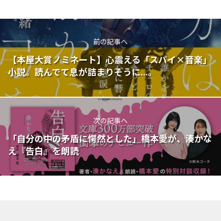
前の記事へ
【本屋大賞ノミネート】心震える「スパイ×音楽」
小説。読んでて息が詰まりそうに...。
次の記事へ
「自分の中の矛盾に愕然とした」橋本愛が、湊かな
え『告白』を朗読