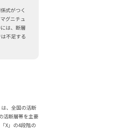
関係式がつく
もマグニチュ
時には、断層
では不足する
）は、全国の活断
の活断層帯を主要
「X」の4段階の