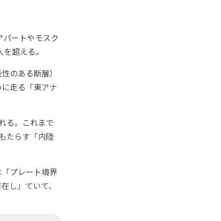
アパートやモスク
人を超える。
能性のある断層）
めに走る「東アナ
れる。これまで
をもたらす「内陸
は「プレート境界
存在し」ていて、