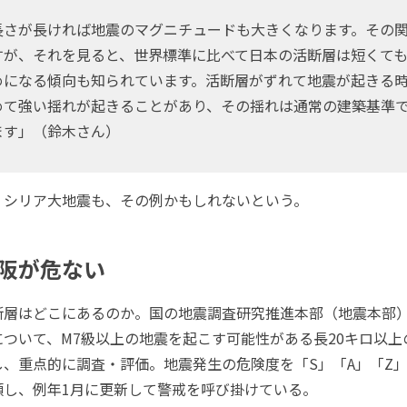
長さが長ければ地震のマグニチュードも大きくなります。その
すが、それを見ると、世界標準に比べて日本の活断層は短くて
めになる傾向も知られています。活断層がずれて地震が起きる
めて強い揺れが起きることがあり、その揺れは通常の建築基準
ます」（鈴木さん）
シリア大地震も、その例かもしれないという。
阪が危ない
層はどこにあるのか。国の地震調査研究推進本部（地震本部
ついて、M7級以上の地震を起こす可能性がある長20キロ以上
、重点的に調査・評価。地震発生の危険度を「S」「A」「Z」
類し、例年1月に更新して警戒を呼び掛けている。