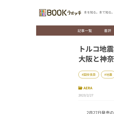
本を知る。本で知る
記事一覧
書評
トルコ地震
大阪と神奈
国枝慎吾
地震
AERA
2023/2/27
2月27日発売の「