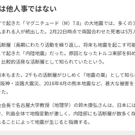
は他人事ではない
で起きた「マグニチュード（M）7.8」の大地震では、多くの
まれる人が続出した。2月22日時点で両国合わせた死者は5万
断層（長期にわたり活動を繰り返し、将来も地震を起こす可
とで起きた「内陸地震」だった。原因となったトルコ東部を斜
、比較的活発な活断層として知られていたという。
本もまた、2千もの活断層がひしめく「地震の巣」として知ら
月の阪神・淡路大震災、2016年4月の熊本地震など、甚大な被害
きた。
会長で名古屋大学教授（地理学）の鈴木康弘さんは、日本に
で、列島全体で地殻変動が激しく、内陸部にも活断層が数多く
れることによって地震が生じると指摘する。