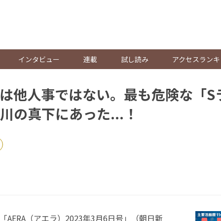
。
インタビュー
連載
試し読み
アクセスランキ
は他人事ではない。最も危険な「S
川の真下にあった...！
AERA（アエラ）2023年3月6日号」（朝日新