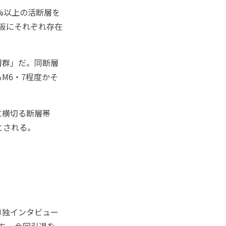
%以上の活断層を
阪にそれぞれ存在
層群」だ。同断層
M6・7程度かそ
に横切る断層帯
とされる。
単独インタビュー
ち、今回引退を