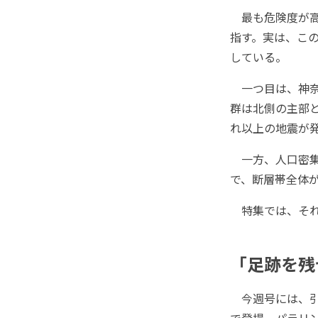
最も危険度が高
指す。実は、こ
している。
一つ目は、神奈
群は北側の主部
れ以上の地震が
一方、人口密集
で、断層帯全体が
特集では、それ
「足跡を残
今週号には、引
で登場。パラリ