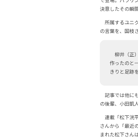
決意したその瞬
所属するユニク
の言葉を、国枝
柳井（正）
作ったのと一
きりと足跡
記事では他にも
の後輩、小田凱
連載「松下洸平
さんから「最近
まれた松下さんは