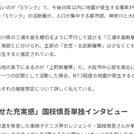
いのが「Sランク」で、今後30年以内に地震が発生する確率3
の「Sランク」の活断層が、人口が集中する都市部、神奈川と大
川県の三浦半島を横切るように平行して延びる「三浦半島断
と南部とに分けられ、主部の「衣笠・北武断層帯」は少なくとも
発生すると推定されている。
地の真下にあるのが「上町断層帯」だ。大阪市中心部を南北
一つの区間として活動した場合、M7.5程度の地震が発生する
ぞれの被害想定について詳しく伝えている。
せた充実感」国枝慎吾単独インタビュー
退を発表した車椅子テニス界のレジェンド・国枝慎吾さんが
ンピックで金メダルを3度とるなど輝かしいキャリアを刻んだの