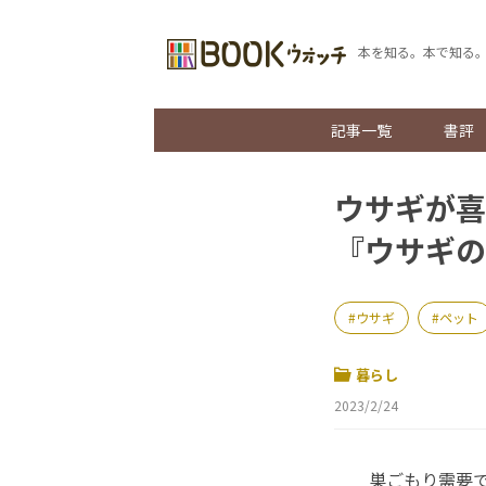
本を知る。本で知る
記事一覧
書評
ウサギが喜
『ウサギの
ウサギ
ペット
暮らし
2023/2/24
巣ごもり需要で