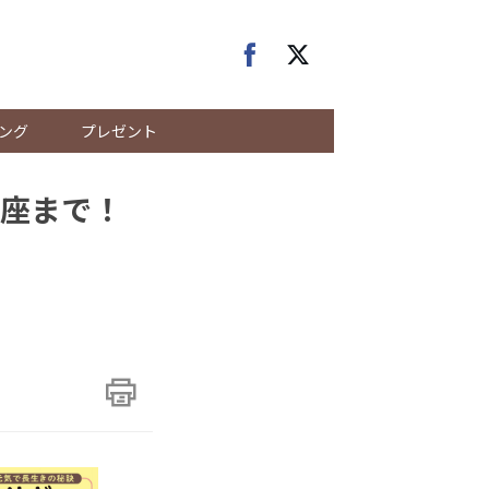
ング
プレゼント
座まで！