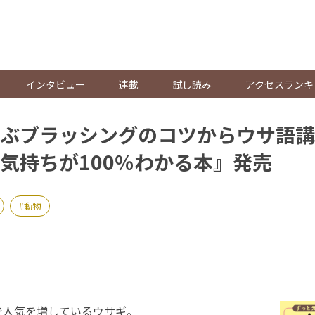
。
インタビュー
連載
試し読み
アクセスランキ
ぶブラッシングのコツからウサ語講
気持ちが100％わかる本』発売
動物
人気を増しているウサギ。