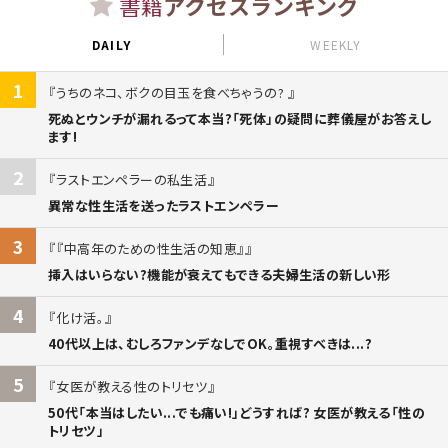
書籍
アクセスランキング
DAILY
WEEKLY
1
うちのネコ、ボクの目玉を食べちゃうの?
死ぬとウンチが漏れるって本当?「死体」の疑問に葬儀屋がお答えし
ます!
2
ラストエンペラーの私生活
異常な性生活を送ったラストエンペラー
3
『中高年のための性生活の知恵』
挿入はいらない?機能が衰えてもできる夫婦生活の新しい形
4
化け活。
40代以上は、むしろファンデなしでOK。重視すべきは...?
5
女医が教える性のトリセツ
50代「本当はしたい...でも痛い!」どうすれば? 女医が教える「性の
トリセツ」