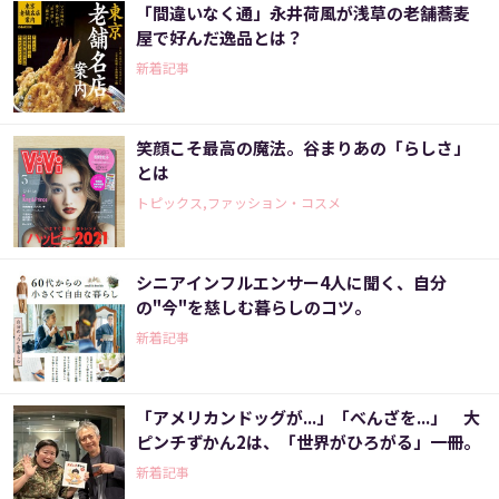
「間違いなく通」永井荷風が浅草の老舗蕎麦
屋で好んだ逸品とは？
新着記事
笑顔こそ最高の魔法。谷まりあの「らしさ」
とは
トピックス,ファッション・コスメ
シニアインフルエンサー4人に聞く、自分
の"今"を慈しむ暮らしのコツ。
新着記事
「アメリカンドッグが...」「べんざを...」 大
ピンチずかん2は、「世界がひろがる」一冊。
新着記事