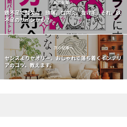
前の記事へ
鉄不足で酸欠に。頭痛、口内炎、抜け毛...それ、鉄
不足のサインかも？
次の記事へ
センスよりセオリー。おしゃれで落ち着くインテリ
アのコツ、教えます。