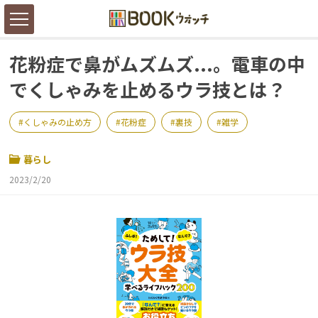
花粉症で鼻がムズムズ...。電車の中
でくしゃみを止めるウラ技とは？
くしゃみの止め方
花粉症
裏技
雑学
暮らし
2023/2/20