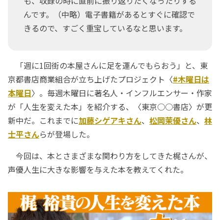
も、収録の時に直前に振り返りたくなったりする
んです。（中略）電子書籍があるとすぐに確認で
きるので、すごく重宝しているなと思います。
「週に1回街の本屋さんに足を運んでもらおう」と、東
京都書店商業組合が立ち上げたプロジェクト〈
#木曜日は
本曜日
〉。毎週木曜日に著名人・インフルエンサー・作家
が「人生を変えた本」を紹介する、〈東京○○書店〉が更
新中だ。これまでに
加藤シゲアキさん
、
松岡茉優さん
、
林
士平さん
らが登場した。
今回は、本とさまざまな関わり方をしてきた梶さんが、
声優人生に大きな影響を与えた本を教えてくれた。