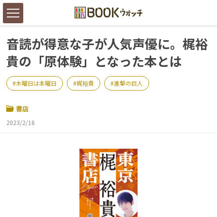
音読が得意な子が人気声優に。梶裕
貴の「原体験」となった本とは
木曜日は本曜日
梶裕貴
進撃の巨人
書店
2023/2/16