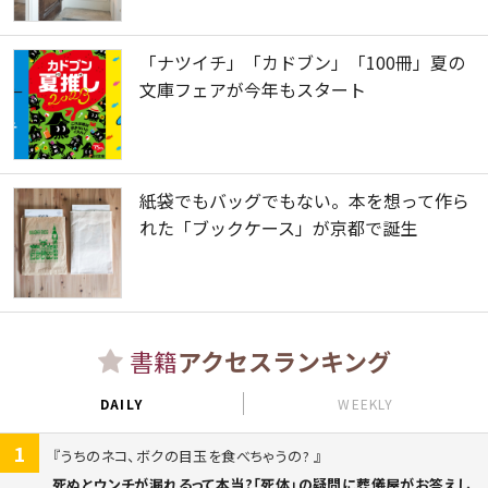
「ナツイチ」「カドブン」「100冊」夏の
文庫フェアが今年もスタート
紙袋でもバッグでもない。本を想って作ら
れた「ブックケース」が京都で誕生
書籍
アクセスランキング
DAILY
WEEKLY
1
うちのネコ、ボクの目玉を食べちゃうの?
死ぬとウンチが漏れるって本当?「死体」の疑問に葬儀屋がお答えし