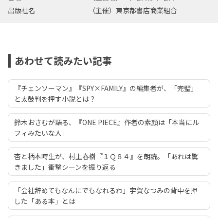
出版社名
（主催）東京都書店商業組合
あわせて読みたい記事
『チェンソーマン』『SPY×FAMILY』の編集者が、「完璧」
と太鼓判を押す小説とは？
鈴木おさむが語る、『ONE PIECE』作者の素顔は「本当にル
フィみたいな人」
杏と柄本時生が、村上春樹『１Ｑ８４』を朗読。「あれは驚
きました」衝撃シーンを振り返る
「会社辞めてもなんにでもなれるわ」宇賀なつみの背中を押
した「ある本」とは