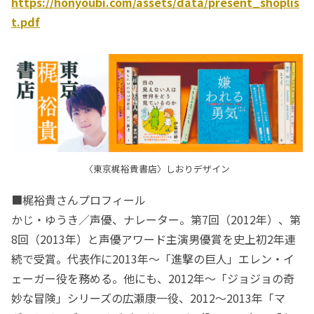
https://honyoubi.com/assets/data/present_shoplis
t.pdf
〈東京梶裕貴書店〉しおりデザイン
■梶裕貴さんプロフィール
かじ・ゆうき／声優、ナレーター。第7回（2012年）、第
8回（2013年）と声優アワード主演男優賞を史上初2年連
続で受賞。代表作に2013年～「進撃の巨人」エレン・イ
ェーガー役を務める。他にも、2012年～「ジョジョの奇
妙な冒険」シリーズの広瀬康一役、2012～2013年「マ