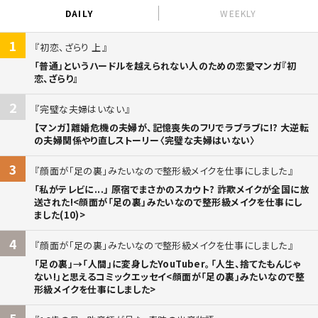
DAILY
WEEKLY
1
初恋、ざらり 上
「普通」というハードルを越えられない人のための恋愛マンガ『初
恋、ざらり』
2
完璧な夫婦はいない
【マンガ】離婚危機の夫婦が、記憶喪失のフリでラブラブに!? 大逆転
の夫婦関係やり直しストーリー〈完璧な夫婦はいない〉
3
顔面が「足の裏」みたいなので整形級メイクを仕事にしました
「私がテレビに...」 原宿でまさかのスカウト? 詐欺メイクが全国に放
送された!<顔面が「足の裏」みたいなので整形級メイクを仕事にし
ました(10)>
4
顔面が「足の裏」みたいなので整形級メイクを仕事にしました
「足の裏」→「人間」に変身したYouTuber。「人生、捨てたもんじゃ
ない!」と思えるコミックエッセイ<顔面が「足の裏」みたいなので整
形級メイクを仕事にしました>
5