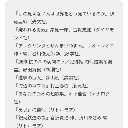
『目の見えない人は世界をどう見ているのか』伊
藤亜紗（光文社）
『嫌われる勇気』岸見一郎、古賀史健（ダイヤモ
ンド社）
『アレクサンダとぜんまいねずみ』レオ・レオニ
作・絵、谷川俊太郎 訳（好学社）
『贋作 桜の森の満開の下／足跡姫 時代錯誤冬幽
霊』野田秀樹（新潮社）
『進撃の巨人』諫山創（講談社）
『海辺のカフカ』村上春樹（新潮社）
『あなたのための短歌集』木下龍也（ナナロク
社）
『男子』梅佳代（リトルモア）
『銀河鉄道の夜』宮沢賢治 作、清川あさみ 絵
（リトルモア）