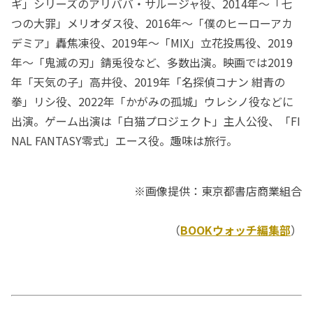
ギ」シリーズのアリババ・サルージャ役、2014年～「七
つの大罪」メリオダス役、2016年〜「僕のヒーローアカ
デミア」轟焦凍役、2019年～「MIX」立花投馬役、2019
年～「鬼滅の刃」錆兎役など、多数出演。映画では2019
年「天気の子」高井役、2019年「名探偵コナン 紺青の
拳」リシ役、2022年「かがみの孤城」ウレシノ役などに
出演。ゲーム出演は「白猫プロジェクト」主人公役、「FI
NAL FANTASY零式」エース役。趣味は旅行。
※画像提供：東京都書店商業組合
（
BOOKウォッチ編集部
）