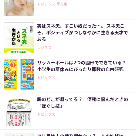
トピックス,写真集
実はスネ夫、すごい奴だった…。 スネ夫こ
そ、ポジティブかつしなやかに生きる天才で
ある
ビジネス
サッカーボールは2つの図形でできている？
小学生の夏休みにぴったり算数の自由研究
トピックス
腸のどこが凝ってる？ 便秘に悩んだときの
「ほぐし技」
トピックス
ツリ目は人の話を聞かない？ 人の性格は、