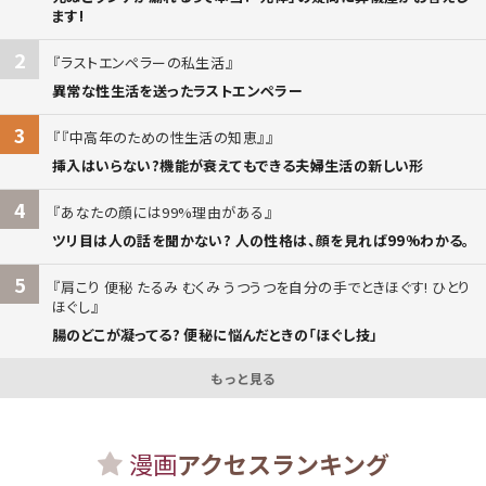
ます!
2
ラストエンペラーの私生活
異常な性生活を送ったラストエンペラー
3
『中高年のための性生活の知恵』
挿入はいらない?機能が衰えてもできる夫婦生活の新しい形
4
あなたの顔には99%理由がある
ツリ目は人の話を聞かない? 人の性格は、顔を見れば99%わかる。
5
肩こり 便秘 たるみ むくみ うつうつを自分の手でときほぐす! ひとり
ほぐし
腸のどこが凝ってる? 便秘に悩んだときの「ほぐし技」
もっと見る
漫画
アクセスランキング