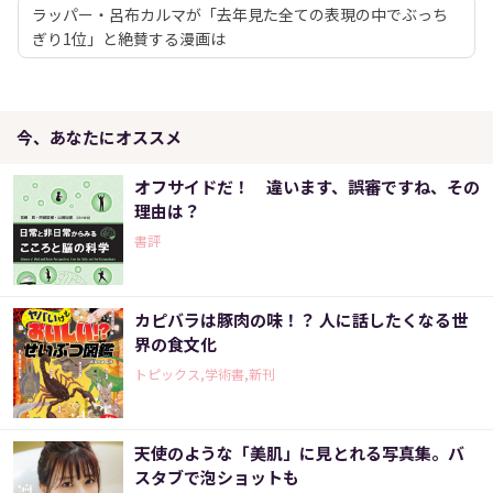
ラッパー・呂布カルマが「去年見た全ての表現の中でぶっち
ぎり1位」と絶賛する漫画は
今、あなたにオススメ
オフサイドだ！ 違います、誤審ですね、その
理由は？
書評
カピバラは豚肉の味！？ 人に話したくなる世
界の食文化
トピックス,学術書,新刊
天使のような「美肌」に見とれる写真集。バ
スタブで泡ショットも