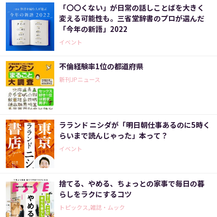
「〇〇くない」が日常の話しことばを大きく
変える可能性も。三省堂辞書のプロが選んだ
「今年の新語」2022
イベント
不倫経験率1位の都道府県
新刊JPニュース
ラランド ニシダが「明日朝仕事あるのに5時く
らいまで読んじゃった」本って？
イベント
捨てる、やめる、ちょっとの家事で毎日の暮
らしをラクにするコツ
トピックス,雑誌・ムック