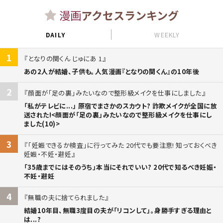
漫画
アクセスランキング
DAILY
WEEKLY
1
となりの関くん じゅにあ 1
あの2人が結婚、子供も。人気漫画『となりの関くん』の10年後
2
顔面が「足の裏」みたいなので整形級メイクを仕事にしました
「私がテレビに...」 原宿でまさかのスカウト? 詐欺メイクが全国に放
送された!<顔面が「足の裏」みたいなので整形級メイクを仕事にし
ました(10)>
3
「妊娠できるか検査」に行ってみた 20代でも要注意! 知っておくべき
妊娠・不妊・避妊
「35歳までにはそのうち」本当にそれでいい? 20代で知るべき妊娠・
不妊・避妊
4
無職の夫に捨てられました
結婚10年目、無職3度目の夫が「リコンして」。身勝手すぎる理由と
は...?