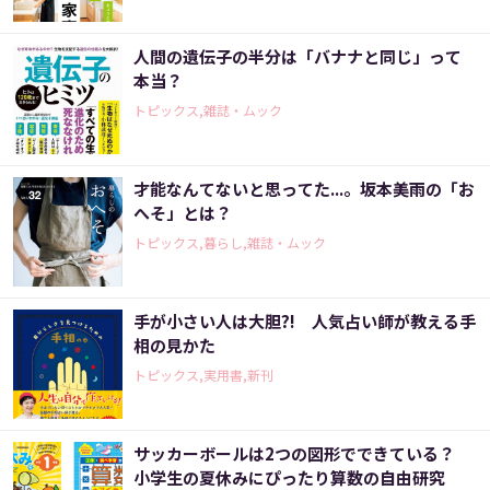
人間の遺伝子の半分は「バナナと同じ」って
本当？
トピックス,雑誌・ムック
才能なんてないと思ってた...。坂本美雨の「お
へそ」とは？
トピックス,暮らし,雑誌・ムック
手が小さい人は大胆?! 人気占い師が教える手
相の見かた
トピックス,実用書,新刊
サッカーボールは2つの図形でできている？
小学生の夏休みにぴったり算数の自由研究