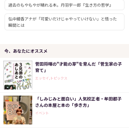
過去のもやもやが晴れる本。丹羽宇一郎『生き方の哲学』
弘中綾香アナが「可愛いだけじゃやっていけない」と悟った
瞬間とは
今、あなたにオススメ
菅田将暉の"才能の芽"を育んだ「菅生家の子
育て」
エッセイ,トピックス
「しみじみと面白い」人気校正者・牟田都子
さんの本屋と本の「歩き方」
イベント