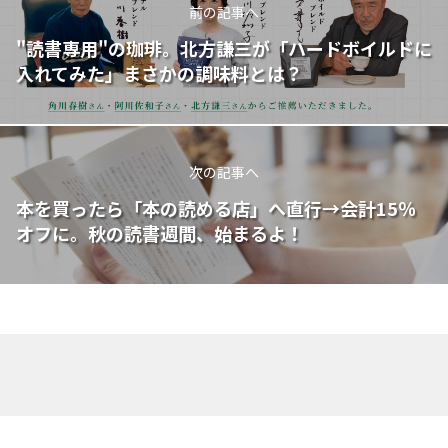
前の記事へ
"読書専用"の珈琲。北方謙三が「ハードボイルドに
入れてみた」まさかの調味料とは？
次の記事へ
本を買ったら「本の読める店」へ直行→会計15％
オフに。秋の読書週間、始まるよ！