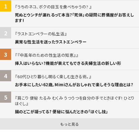
1
うちのネコ、ボクの目玉を食べちゃうの?
死ぬとウンチが漏れるって本当?「死体」の疑問に葬儀屋がお答えし
ます!
2
ラストエンペラーの私生活
異常な性生活を送ったラストエンペラー
3
『中高年のための性生活の知恵』
挿入はいらない?機能が衰えてもできる夫婦生活の新しい形
4
60代ひとり暮らし明るく楽しむ生きる術。
お手本にしたい62歳。Mimiさんがおしゃれで楽しそうな理由とは?
5
肩こり 便秘 たるみ むくみ うつうつを自分の手でときほぐす! ひとり
ほぐし
腸のどこが凝ってる? 便秘に悩んだときの「ほぐし技」
もっと見る