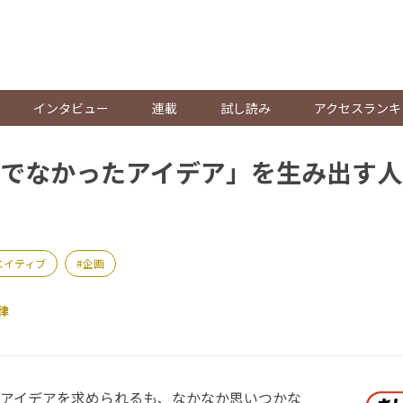
。
インタビュー
連載
試し読み
アクセスランキ
でなかったアイデア」を生み出す人
エイティブ
企画
律
アイデアを求められるも、なかなか思いつかな