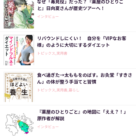
なぜ「毒見役」だった？『薬屋のひとりご
と』日向夏さんが歴史ツアーへ！
インタビュー
リバウンドしにくい！ 自分を「VIPなお客
様」のように大切にするダイエット
トピックス,実用書
食べ過ぎた→太ももをのばす。お灸堂「すきさ
ん」の体が整う手当てと習慣
トピックス,実用書,暮らし
『薬屋のひとりごと』の地図に「ええ？！」
原作者が解説
インタビュー