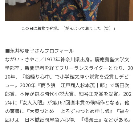
この日は着物で登場。「がんばって着ました（笑）」
■永井紗耶子さんプロフィール
ながい・さやこ／1977年神奈川県出身。慶應義塾大学文
学部卒。新聞記者を経てフリーランスライターとなり、20
10年、『絡繰り心中』で小学館文庫小説賞を受賞しデビ
ュー。2020年『商う狼 江戸商人杉本茂十郎』で新田次
郎賞、本屋が選ぶ時代小説大賞、細谷正充賞を受賞。202
2年に『女人入眼』が第167回直木賞の候補作となる。他
の著書に『大奥づとめ よろずおつとめ申し候』『福を
届けよ 日本橋紙問屋商い心得』『横濱王』などがある。