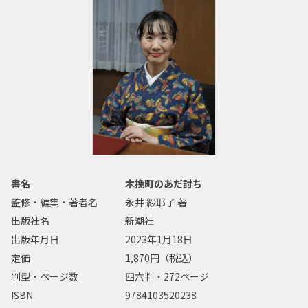
書名
木挽町のあだ討ち
監修・編集・著者名
永井 紗耶子 著
出版社名
新潮社
出版年月日
2023年1月18日
定価
1,870円（税込）
判型・ページ数
四六判・272ページ
ISBN
9784103520238