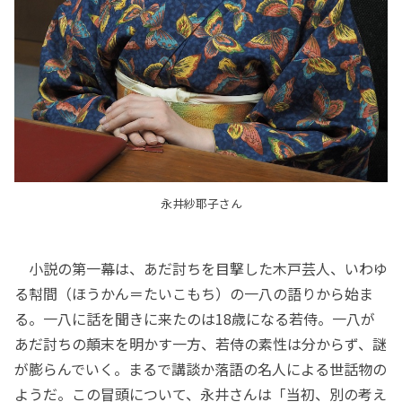
永井紗耶子さん
小説の第一幕は、あだ討ちを目撃した木戸芸人、いわゆ
る幇間（ほうかん＝たいこもち）の一八の語りから始ま
る。一八に話を聞きに来たのは18歳になる若侍。一八が
あだ討ちの顛末を明かす一方、若侍の素性は分からず、謎
が膨らんでいく。まるで講談か落語の名人による世話物の
ようだ。この冒頭について、永井さんは「当初、別の考え