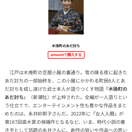
木挽町のあだ討ち
amazonで購入する
江戸は木挽町の芝居小屋の裏通り。雪の降る夜に起きた
あだ討ちの一部始終を、この小屋にかかわる町民6人とあ
だ討ちを成し遂げた武士本人が語りつくす物語
『木挽町の
あだ討ち』
（新潮社）が上梓された。全編が一人語りとい
う仕立てで、エンターテインメント性も豊かな作品をまと
めたのは、永井紗耶子さんだ。2022年に『女人入眼』が
第167回直木賞の候補作となるなど、いま、時代小説の書
き手として話題の永井さんに、創作の狙いや作品への思い