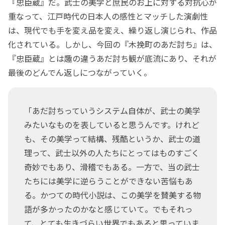
『忠臣蔵』だ。武士の美学と庶民のお上に対する対抗心が
重なって、江戸時代の日本人の感性とマッチした演劇性
は、現代でも手を変え品を変え、繰り返し演じられ、作品
化されている。しかし、今回の『木挽町のあだ討ち』は、
『忠臣蔵』とは趣の違うあだ討ち観が底流にあり、それが
最後のどんでん返しにつながっていく。
「あだ討ちっていうシステム自体が、武士の美学
みたいなものを表していると思うんです。けれど
も、その美学って結構、残酷というか、武士の道
理って、武士以外の人たちにとってはものすごく
奇妙でもあり、滑稽でもある。一方で、当の武士
たちには美学に逆らうことができない苦悩もあ
る。かつての時代小説は、この美学を賛美する物
語が多かったのかなと感じていて。でもそれっ
て、とても生きづらい世界でもあると思っていま