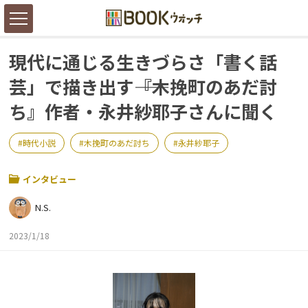
現代に通じる生きづらさ「書く話
芸」で描き出す――『木挽町のあだ討
ち』作者・永井紗耶子さんに聞く
時代小説
木挽町のあだ討ち
永井紗耶子
インタビュー
N.S.
2023/1/18