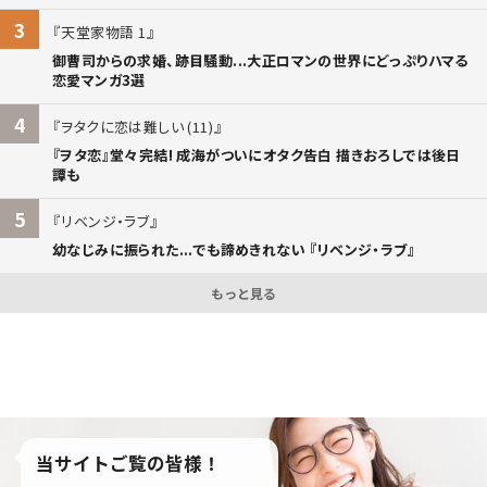
3
天堂家物語 1
御曹司からの求婚、跡目騒動...大正ロマンの世界にどっぷりハマる
恋愛マンガ3選
4
ヲタクに恋は難しい (11)
『ヲタ恋』堂々完結! 成海がついにオタク告白 描きおろしでは後日
譚も
5
リベンジ・ラブ
幼なじみに振られた...でも諦めきれない 『リベンジ・ラブ』
もっと見る
当サイトご覧の皆様！