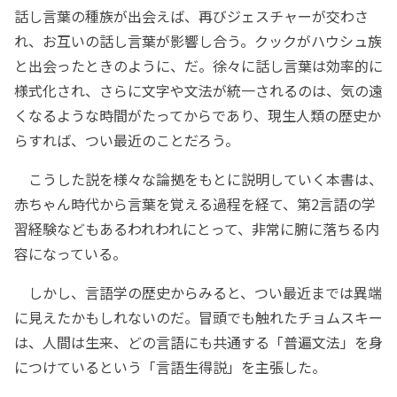
話し言葉の種族が出会えば、再びジェスチャーが交わさ
れ、お互いの話し言葉が影響し合う。クックがハウシュ族
と出会ったときのように、だ。徐々に話し言葉は効率的に
様式化され、さらに文字や文法が統一されるのは、気の遠
くなるような時間がたってからであり、現生人類の歴史か
らすれば、つい最近のことだろう。
こうした説を様々な論拠をもとに説明していく本書は、
赤ちゃん時代から言葉を覚える過程を経て、第2言語の学
習経験などもあるわれわれにとって、非常に腑に落ちる内
容になっている。
しかし、言語学の歴史からみると、つい最近までは異端
に見えたかもしれないのだ。冒頭でも触れたチョムスキー
は、人間は生来、どの言語にも共通する「普遍文法」を身
につけているという「言語生得説」を主張した。