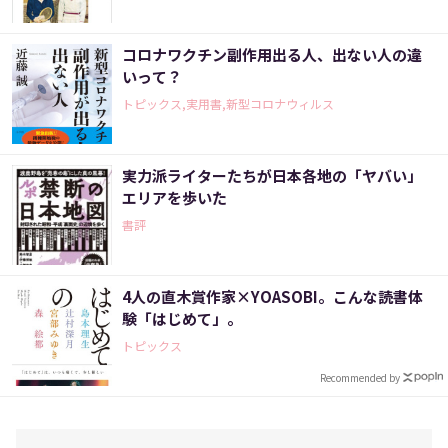
コロナワクチン副作用出る人、出ない人の違
いって？
トピックス,実用書,新型コロナウィルス
実力派ライターたちが日本各地の「ヤバい」
エリアを歩いた
書評
4人の直木賞作家×YOASOBI。こんな読書体
験「はじめて」。
トピックス
Recommended by