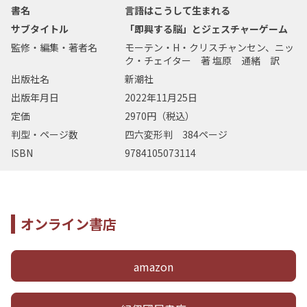
書名
言語はこうして生まれる
サブタイトル
「即興する脳」とジェスチャーゲーム
監修・編集・著者名
モーテン・H・クリスチャンセン、ニッ
ク・チェイター 著 塩原 通緒 訳
出版社名
新潮社
出版年月日
2022年11月25日
定価
2970円（税込）
判型・ページ数
四六変形判 384ページ
ISBN
9784105073114
オンライン書店
amazon