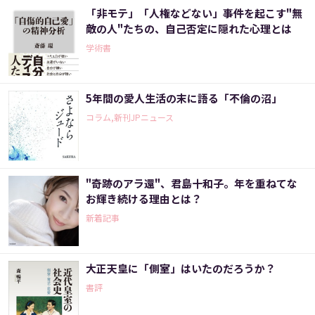
「非モテ」「人権などない」――事件を起こす"無
敵の人"たちの、自己否定に隠れた心理とは
学術書
5年間の愛人生活の末に語る「不倫の沼」
コラム,新刊JPニュース
"奇跡のアラ還"、君島十和子。年を重ねてな
お輝き続ける理由とは？
新着記事
大正天皇に「側室」はいたのだろうか？
書評