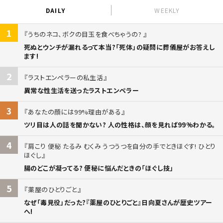
DAILY
WEEKLY
1
うちのネコ、ボクの目玉を食べちゃうの?
死ぬとウンチが漏れるって本当?「死体」の疑問に葬儀屋がお答えし
ます!
2
ラストエンペラーの私生活
異常な性生活を送ったラストエンペラー
3
あなたの顔には99%理由がある
ツリ目は人の話を聞かない? 人の性格は、顔を見れば99%わかる。
4
肩こり 便秘 たるみ むくみ うつうつを自分の手でときほぐす! ひとり
ほぐし
腸のどこが凝ってる? 便秘に悩んだときの「ほぐし技」
5
薬屋のひとりごと
なぜ「毒見役」だった?『薬屋のひとりごと』日向夏さんが歴史ツアー
へ!