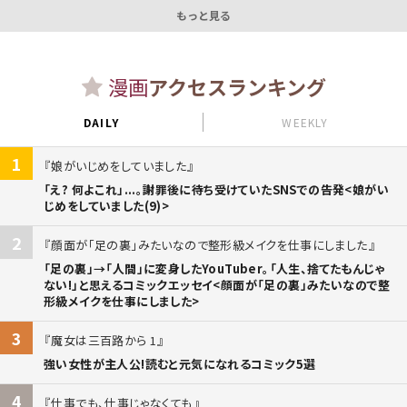
もっと見る
漫画
アクセスランキング
DAILY
WEEKLY
1
娘がいじめをしていました
「え? 何よこれ」...。謝罪後に待ち受けていたSNSでの告発<娘がい
じめをしていました(9)>
2
顔面が「足の裏」みたいなので整形級メイクを仕事にしました
「足の裏」→「人間」に変身したYouTuber。「人生、捨てたもんじゃ
ない!」と思えるコミックエッセイ<顔面が「足の裏」みたいなので整
形級メイクを仕事にしました>
3
魔女は三百路から 1
強い女性が主人公!読むと元気になれるコミック5選
4
仕事でも、仕事じゃなくても