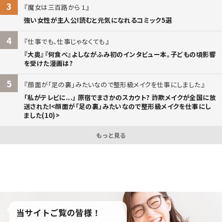
3
魔女は三百路から 1
強い女性が主人公!読むと元気になれるコミック5選
4
仕事でも、仕事じゃなくても
『大奥』『何食べ』よしながふみ初のインタビュー本。子どもの頃影響
を受けた漫画は?
5
顔面が「足の裏」みたいなので整形級メイクを仕事にしました
「私がテレビに...」 原宿でまさかのスカウト? 詐欺メイクが全国に放
送された!<顔面が「足の裏」みたいなので整形級メイクを仕事にし
ました(10)>
もっと見る
当サイトご覧の皆様！