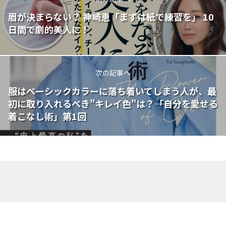
眉が決まらない？ 神崎恵「まずは紙で練習を」 10
日間で劇的美人に！
次の記事へ
服はベーシックカラーに落ち着いてしまう人が、最
初に取り入れるべき"キレイ色"は？――「自分を愛せる
着こなし術」第1回