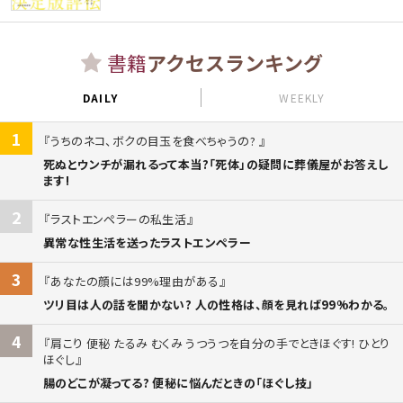
書籍
アクセスランキング
DAILY
WEEKLY
1
うちのネコ、ボクの目玉を食べちゃうの?
死ぬとウンチが漏れるって本当?「死体」の疑問に葬儀屋がお答えし
ます!
2
ラストエンペラーの私生活
異常な性生活を送ったラストエンペラー
3
あなたの顔には99%理由がある
ツリ目は人の話を聞かない? 人の性格は、顔を見れば99%わかる。
4
肩こり 便秘 たるみ むくみ うつうつを自分の手でときほぐす! ひとり
ほぐし
腸のどこが凝ってる? 便秘に悩んだときの「ほぐし技」