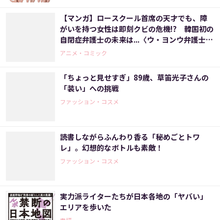
【マンガ】ロースクール首席の天才でも、障
がいを持つ女性は即刻クビの危機!? 韓国初の
自閉症弁護士の未来は...〈ウ・ヨンウ弁護士は
天才肌(2)〉
アニメ・コミック
「ちょっと見せすぎ」89歳、草笛光子さんの
「装い」への挑戦
ファッション・コスメ
読書しながらふんわり香る「秘めごとトワ
レ」。幻想的なボトルも素敵！
ファッション・コスメ
実力派ライターたちが日本各地の「ヤバい」
エリアを歩いた