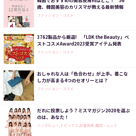
韓国でおすすめの美容皮膚科はどこ？ 56
歳、韓国美容のカリスマが教える最新情報
ファッション・コスメ
3762製品から厳選! 「LDK the Beauty」ベ
ストコスメAward2023受賞アイテム発表
ファッション・コスメ
おしゃれな人は「色合わせ」が上手。着こな
し力が高まる4つのセオリーとは？
ファッション・コスメ
だれに投票しよう？ミスマガジン2020を選ぶ
のは、あなた！
インタビュー,トピックス,記者発表,雑誌・ムック