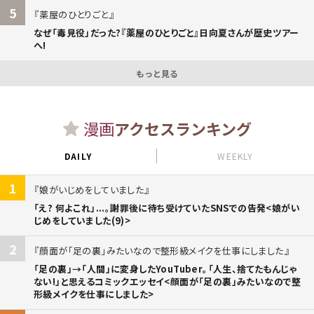
5
薬屋のひとりごと
なぜ「毒見役」だった?『薬屋のひとりごと』日向夏さんが歴史ツアー
へ!
もっと見る
漫画
アクセスランキング
DAILY
WEEKLY
1
娘がいじめをしていました
「え? 何よこれ」...。謝罪後に待ち受けていたSNSでの告発<娘がい
じめをしていました(9)>
2
顔面が「足の裏」みたいなので整形級メイクを仕事にしました
「足の裏」→「人間」に変身したYouTuber。「人生、捨てたもんじゃ
ない!」と思えるコミックエッセイ<顔面が「足の裏」みたいなので整
形級メイクを仕事にしました>