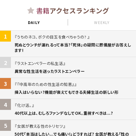
書籍
アクセスランキング
DAILY
WEEKLY
1
うちのネコ、ボクの目玉を食べちゃうの?
死ぬとウンチが漏れるって本当?「死体」の疑問に葬儀屋がお答えし
ます!
2
ラストエンペラーの私生活
異常な性生活を送ったラストエンペラー
3
『中高年のための性生活の知恵』
挿入はいらない?機能が衰えてもできる夫婦生活の新しい形
4
化け活。
40代以上は、むしろファンデなしでOK。重視すべきは...?
5
女医が教える性のトリセツ
50代「本当はしたい...でも痛い!」どうすれば? 女医が教える「性の