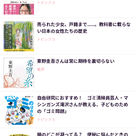
トピックス
売られた少女。戸籍まで......。教科書に載らな
い日本の女性たちの歴史
トピックス
東野圭吾さんは常に期待を裏切らない
書評
自由研究におすすめ！ ゴミ清掃員芸人・マ
シンガンズ滝沢さんが教える、子どものため
の「ゴミ問題」
トピックス
腸のどこが凝ってる？ 便秘に悩んだときの