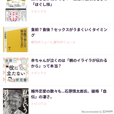
「ほぐし技」
トピックス
食前？食後？セックスがうまくいくタイミン
グ
新刊JPニュース,新刊JPニュース
赤ちゃんが泣くのは「親のイライラが伝わる
から」って本当？
トピックス
婚外恋愛の数々も...石原慎太郎氏、破格「自
伝」の凄さ。
トピックス
Recommended by