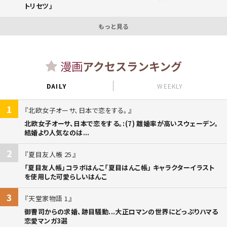
トリセツ」
もっと見る
漫画
アクセスランキング
DAILY
WEEKLY
1
北欧女子オーサ、日本で恋をする。
北欧女子オーサ、日本で恋をする。:(7) 離婚率が高いスウェーデン。
結婚より人気なのは...
2
夏目友人帳 25
「夏目友人帳」コラボはんこ「夏目はんこ帳」 キャラクターイラスト
を使用した可愛らしいはんこ
3
天堂家物語 1
御曹司からの求婚、跡目騒動...大正ロマンの世界にどっぷりハマる
恋愛マンガ3選