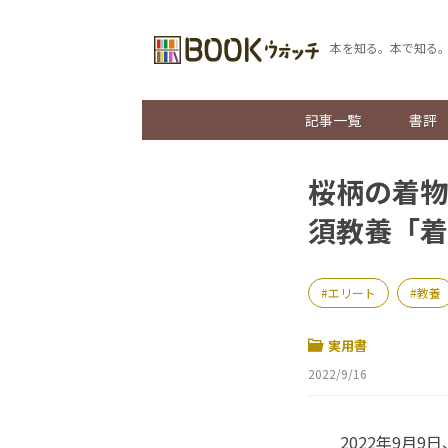
本を知る。本で知る
記事一覧
書評
桜柄の着物
須教養「着
エリート
教養
実用書
2022/9/16
2022年9月9