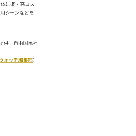
身体に楽・高コス
着用シーンなどを
提供：自由国民社
Kウォッチ編集部
）