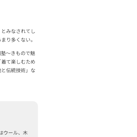
」とみなされてし
あまり多くない。
創塾～きもので魅
「着て楽しむため
地と伝統技術」な
はウール、木