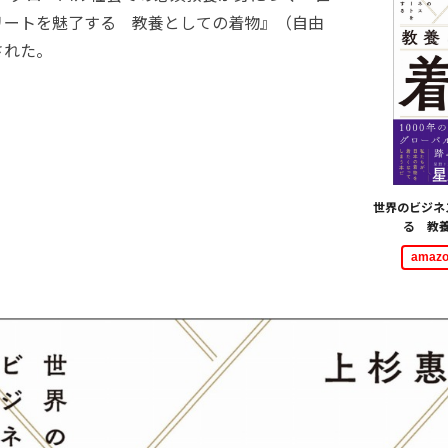
リートを魅了する 教養としての着物』（自由
された。
世界のビジネ
る 教
ama