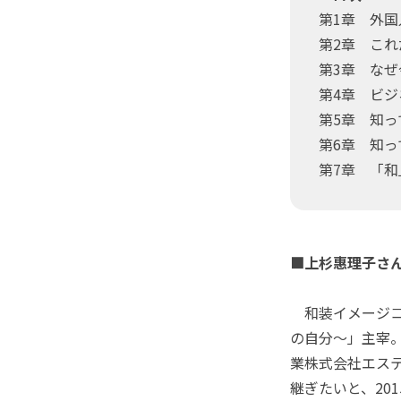
第1章 外
第2章 こ
第3章 な
第4章 ビ
第5章 知
第6章 知
第7章 「
■上杉惠理子さ
和装イメージコ
の自分～」主宰
業株式会社エス
継ぎたいと、20