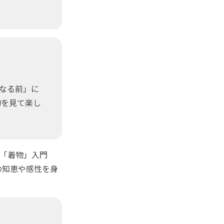
なる前」に
物を見て楽し
く「着物」入門
の知恵や感性を身