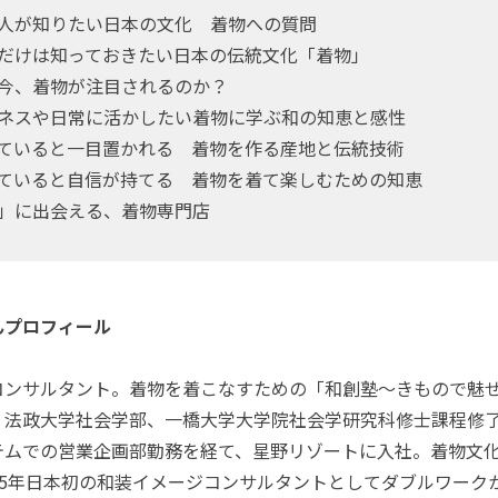
国人が知りたい日本の文化 着物への質問
れだけは知っておきたい日本の伝統文化「着物」
ぜ今、着物が注目されるのか？
ジネスや日常に活かしたい着物に学ぶ和の知恵と感性
っていると一目置かれる 着物を作る産地と伝統技術
っていると自信が持てる 着物を着て楽しむための知恵
和」に出会える、着物専門店
んプロフィール
ンサルタント。着物を着こなすための「和創塾～きもので魅
。法政大学社会学部、一橋大学大学院社会学研究科修士課程修
テムでの営業企画部勤務を経て、星野リゾートに入社。着物文
15年日本初の和装イメージコンサルタントとしてダブルワーク